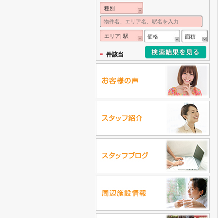
種別
エリア| 駅
価格
面積
-
件該当