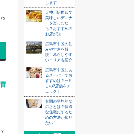
します
天神川駅周辺で
あわ
美味しいディナ
ーを楽しむな
ら？おすすめの
お店が知...
広島市中区の住
みやすさを解
説！暮らしやす
いエリアも紹介
広島市中区にあ
るスーパーでお
すすめは？一押
冒
しの2店舗をチ
ェック！
玄関の平均的な
広さとは？快適
な住宅にするた
めの方法が知り
たい！
って