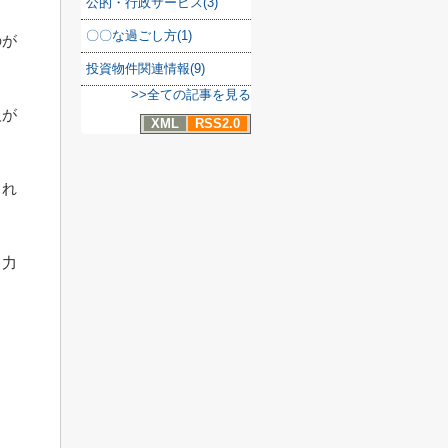
公的・行政サービス(3)
〇〇な過ごし方(1)
のが
投資物件関連情報(9)
>>全ての記事を見る
人が
XML
RSS2.0
くれ
中力