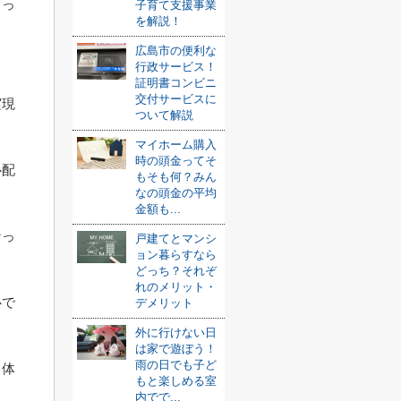
もっ
子育て支援事業
を解説！
広島市の便利な
行政サービス！
証明書コンビニ
交付サービスに
実現
ついて解説
マイホーム購入
時の頭金ってそ
心配
もそも何？みん
なの頭金の平均
金額も...
なっ
戸建てとマンシ
ョン暮らすなら
どっち？それぞ
れのメリット・
心で
デメリット
外に行けない日
は家で遊ぼう！
雨の日でも子ど
ら体
もと楽しめる室
内でで...