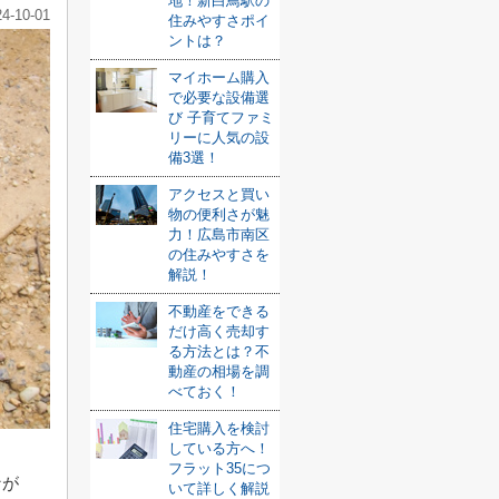
地！新白鳥駅の
24-10-01
住みやすさポイ
ントは？
マイホーム購入
で必要な設備選
び 子育てファミ
リーに人気の設
備3選！
アクセスと買い
物の便利さが魅
力！広島市南区
の住みやすさを
解説！
不動産をできる
だけ高く売却す
る方法とは？不
動産の相場を調
べておく！
住宅購入を検討
している方へ！
フラット35につ
なが
いて詳しく解説