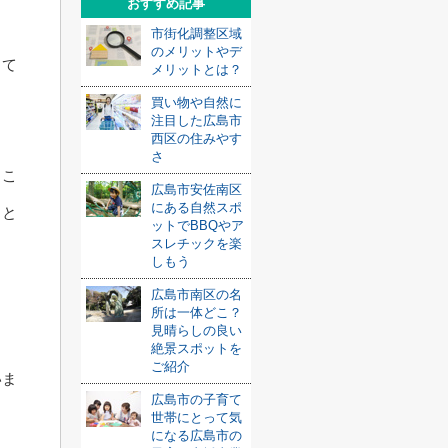
おすすめ記事
市街化調整区域
のメリットやデ
きて
メリットとは？
買い物や自然に
注目した広島市
西区の住みやす
さ
るこ
広島市安佐南区
にある自然スポ
うと
ットでBBQやア
スレチックを楽
しもう
広島市南区の名
所は一体どこ？
見晴らしの良い
絶景スポットを
ご紹介
いま
広島市の子育て
世帯にとって気
になる広島市の