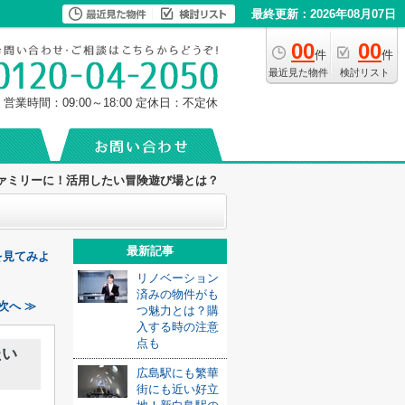
最終更新：2026年08月07日
00
00
件
件
最近見た物件
検討リスト
営業時間：09:00～18:00
定休日：不定休
ァミリーに！活用したい冒険遊び場とは？
最新記事
を見てみよ
リノベーション
済みの物件がも
次へ ≫
つ魅力とは？購
入する時の注意
点も
たい
広島駅にも繁華
街にも近い好立