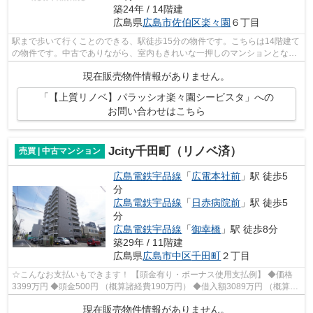
築24年 / 14階建
広島県
広島市佐伯区
楽々園
６丁目
駅まで歩いて行くことのできる、駅徒歩15分の物件です。こちらは14階建て
の物件です。中古でありながら、室内もきれいな一押しのマンションとなっ
ています。あると何かと便利な、エレ...
現在販売物件情報がありません。
「【上質リノベ】パラッシオ楽々園シービスタ」への
お問い合わせはこちら
Jcity千田町（リノベ済）
売買 | 中古マンション
広島電鉄宇品線
「
広電本社前
」駅 徒歩5
分
広島電鉄宇品線
「
日赤病院前
」駅 徒歩5
分
広島電鉄宇品線
「
御幸橋
」駅 徒歩8分
築29年 / 11階建
広島県
広島市中区
千田町
２丁目
☆こんなお支払いもできます！ 【頭金有り・ボーナス使用支払例】 ◆価格
3399万円 ◆頭金500円 （概算諸経費190万円） ◆借入額3089万円 （概算諸
経費込） ◆年利0.6％ 変動金利 返済期...
現在販売物件情報がありません。