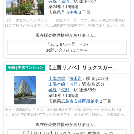
呉線
「
吉浦
」駅 徒歩55分
築24年 / 19階建
広島県
呉市
中央
３丁目
ぜひ一度見ていただきたい、「Jcityタワー呉」です。家から401mの場所に
は呉市役所があります。地上19階建ての物件です。中古でありながら、室内
もきれいな一押しのマンションとなって...
現在販売物件情報がありません。
「Jcityタワー呉」への
お問い合わせはこちら
【上質リノベ】リュクスガーデン船越南
売買 | 中古マンション
山陽本線
「
海田市
」駅 徒歩12分
山陽本線
「
向洋
」駅 徒歩25分
呉線
「
矢野
」駅 徒歩39分
築18年 / 13階建
広島県
広島市安芸区
船越南
２丁目
家から350mのところに、薬や日用品を買うのに便利な平和薬局がありま
す。駅まで徒歩12分でアクセス可能です。多くの方に好評な、清潔感のある
室内が魅力の中古マンションです。人生で...
現在販売物件情報がありません。
「【上質リノベ】リュクスガーデン船越南」への