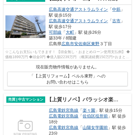
広島高速交通アストラムライン
「
中筋
」
駅 徒歩15分
広島高速交通アストラムライン
「
古市
」
駅 徒歩17分
可部線
「
大町
」駅 徒歩26分
築33年 / 8階建
広島県
広島市安佐南区
東野
３丁目
☆こんなお支払いもできます！ 【頭金無し・おまとめローン使用支払例】 ◆
価格1899万円 ◆頭金0円 ◆借入額2239万円 （概算諸経費150万円+おまとめ
ローン200万円込） ◆年利0.6％ 変動金...
現在販売物件情報がありません。
「【上質リフォーム】ペルル東野」への
お問い合わせはこちら
【上質リノベ】パラッシオ楽々園シービスタ
売買 | 中古マンション
広島電鉄宮島線
「
楽々園
」駅 徒歩15分
広島電鉄宮島線
「
佐伯区役所前
」駅 徒歩
18分
広島電鉄宮島線
「
山陽女学園前
」駅 徒歩
23分