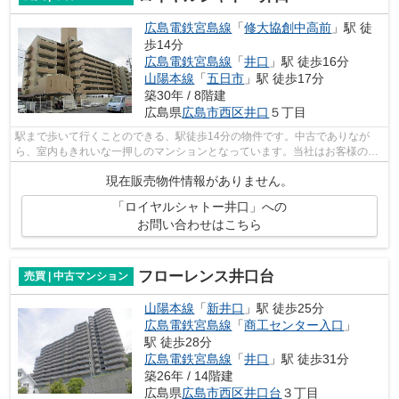
広島電鉄宮島線
「
修大協創中高前
」駅 徒
歩14分
広島電鉄宮島線
「
井口
」駅 徒歩16分
山陽本線
「
五日市
」駅 徒歩17分
築30年 / 8階建
広島県
広島市西区
井口
５丁目
駅まで歩いて行くことのできる、駅徒歩14分の物件です。中古でありなが
ら、室内もきれいな一押しのマンションとなっています。当社はお客様のご
要望にお応えし、より快適で素敵な物件...
現在販売物件情報がありません。
「ロイヤルシャトー井口」への
お問い合わせはこちら
フローレンス井口台
売買 | 中古マンション
山陽本線
「
新井口
」駅 徒歩25分
広島電鉄宮島線
「
商工センター入口
」
駅 徒歩28分
広島電鉄宮島線
「
井口
」駅 徒歩31分
築26年 / 14階建
広島県
広島市西区
井口台
３丁目