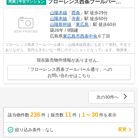
フローレンス西条ブールバール通り
売買 | 中古マンション
山陽本線
「
西条
」駅 徒歩29分
山陽本線
「
寺家
」駅 徒歩50分
山陽新幹線
「
東広島
」駅 徒歩60分
築26年 / 9階建
広島県
東広島市
西条中央
６丁目
フローレンス西条ブールバール通り：山陽本線西条にも近くて便利。中古で
ありながら、室内もきれいな一押しのマンションとなっています。御身体の
不自由な方でも安心のエレベーター付...
現在販売物件情報がありません。
「フローレンス西条ブールバール通り」への
お問い合わせはこちら
次の30件へ
236
11
1～30
該当物件数
件
販売数
件
件を表示
変更
絞り込み条件：
なし