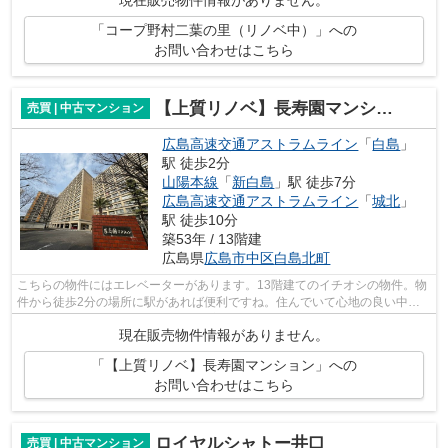
現在販売物件情報がありません。
「コープ野村二葉の里（リノベ中）」への
お問い合わせはこちら
【上質リノベ】長寿園マンション
売買 | 中古マンション
広島高速交通アストラムライン
「
白島
」
駅 徒歩2分
山陽本線
「
新白島
」駅 徒歩7分
広島高速交通アストラムライン
「
城北
」
駅 徒歩10分
築53年 / 13階建
広島県
広島市中区
白島北町
こちらの物件にはエレベーターがあります。13階建てのイチオシの物件。物
件から徒歩2分の場所に駅があれば便利ですね。住んでいて心地の良い中古
マンションで魅力的です。当社がお客様...
現在販売物件情報がありません。
「【上質リノベ】長寿園マンション」への
お問い合わせはこちら
ロイヤルシャトー井口
売買 | 中古マンション