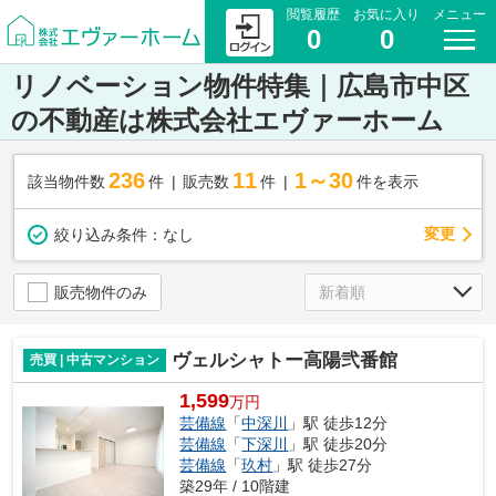
閲覧履歴
お気に入り
メニュー
0
0
リノベーション物件特集｜広島市中区
の不動産は株式会社エヴァーホーム
236
11
1～30
該当物件数
件
販売数
件
件を表示
変更
絞り込み条件：
なし
販売物件のみ
ヴェルシャトー高陽弐番館
売買 | 中古マンション
1,599
万円
芸備線
「
中深川
」駅 徒歩12分
芸備線
「
下深川
」駅 徒歩20分
芸備線
「
玖村
」駅 徒歩27分
築29年 / 10階建