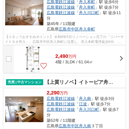
広島電鉄江波線
「
舟入本町
」駅 徒歩6分
広島電鉄江波線
「
舟入幸町
」駅 徒歩7分
広島電鉄江波線
「
舟入川口町
」駅 徒歩11
分
築45年 / 11階建
広島県
広島市中区
舟入幸町
【スタッフおすすめポイント】 令和8年5月リノベーション完了の「リバーサ
イドネオ舟入」。広島市中区舟入幸町に位置し、舟入本町電停徒歩6分、舟
入本町バス停徒歩6分。本川リバーフ...
2,490
万
円
4階 / 3LDK / 61.04㎡
【上質リノベ】イトーピア舟入マンション
売買 | 中古マンション
2,290
万円
広島電鉄江波線
「
舟入南
」駅 徒歩3分
広島電鉄江波線
「
江波
」駅 徒歩7分
広島電鉄江波線
「
舟入川口町
」駅 徒歩7
分
築52年 / 11階建
広島県
広島市中区
舟入南
３丁目