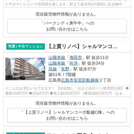
た中古マンションで清潔感を感じます。駅まで徒歩9分の場所にある物件で
す。エレベーター付き物件です。人生で...
現在販売物件情報がありません。
「パークシティ庚午中」への
お問い合わせはこちら
【上質リノベ】シャルマンコーポ船越C棟
売買 | 中古マンション
山陽本線
「
海田市
」駅 徒歩11分
山陽本線
「
向洋
」駅 徒歩24分
呉線
「
矢野
」駅 徒歩37分
築51年 / 7階建
広島県
広島市安芸区
船越南
２丁目
☆こんなお支払いもできます！ 【頭金無し・おまとめローン使用支払例】 ◆
価格1599万円 ◆頭金0万円 ◆借入額1929万円 （概算諸経130万円・おまと
めローン200万円込） ◆年利0.6％ 変動...
現在販売物件情報がありません。
「【上質リノベ】シャルマンコーポ船越C棟」への
お問い合わせはこちら