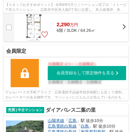
【スタッフおすすめポイント】 令和8年5月リノベーション完了の「イトーピ
ア舟入マンション」。広島市中区舟入南3丁目に位置し、舟入南電停、舟入
南バス停、マックスバリュ舟入南店、...
2,290
万
円
6階 / 3LDK / 64.26㎡
会員限定
会員登録をして限定物件を見る
ヴェルパーク大手町アライブ：広島電鉄宇品線市役所前駅にも近くて便利。
エレベーターがある物件です。マンションにどんな人が住んでいるのかも中
古マンションなら事前に知れます。駅...
ダイアパレス二葉の里
売買 | 中古マンション
山陽本線
「
広島
」駅 徒歩10分
広島電鉄白島線
「
白島
」駅 徒歩10分
広島電鉄白島線
「
家庭裁判所前
」駅 徒歩