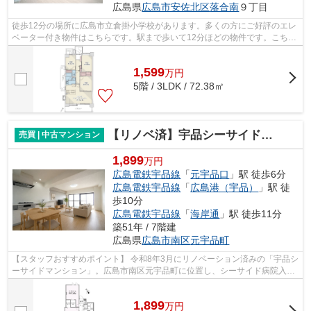
広島県
広島市安佐北区
落合南
９丁目
徒歩12分の場所に広島市立倉掛小学校があります。多くの方にご好評のエレ
ベーター付き物件はこちらです。駅まで歩いて12分ほどの物件です。こちら
は10階建ての建物です。当社は確かな...
1,599
万
円
5階 / 3LDK / 72.38㎡
【リノベ済】宇品シーサイドマンション
売買 | 中古マンション
1,899
万円
広島電鉄宇品線
「
元宇品口
」駅 徒歩6分
広島電鉄宇品線
「
広島港（宇品）
」駅 徒
歩10分
広島電鉄宇品線
「
海岸通
」駅 徒歩11分
築51年 / 7階建
広島県
広島市南区
元宇品町
【スタッフおすすめポイント】 令和8年3月にリノベーション済みの「宇品シ
ーサイドマンション」。広島市南区元宇品町に位置し、シーサイド病院入口
バス停徒歩1分、元宇品駅電停徒歩5...
1,899
万
円