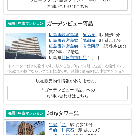
「フローレンス吉島東グランドアーク」への
お問い合わせはこちら
ガーデンビュー阿品
売買 | 中古マンション
広島電鉄宮島線
「
阿品東
」駅 徒歩9分
広島電鉄宮島線
「
地御前
」駅 徒歩17分
広島電鉄宮島線
「
広電阿品
」駅 徒歩18分
築32年 / 13階建
広島県
廿日市市
阿品
１丁目
エレベーター付きの物件です。駅から徒歩9分の場所に位置する物件です。
13階建ての物件ならいつでも快適です。綺麗に整備された中古マンションで
清潔感を感じます。不動産購入は人生で...
現在販売物件情報がありません。
「ガーデンビュー阿品」への
お問い合わせはこちら
Jcityタワー呉
売買 | 中古マンション
呉線
「
呉
」駅 徒歩10分
呉線
「
川原石
」駅 徒歩33分