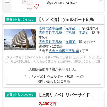
3階 / 2LDK / 74.96㎡
【リノベ済】ヴェルポート広島
売買 | 中古マンション
広島電鉄宇品線
「
元宇品口
」駅 徒歩2分
広島電鉄宇品線
「
広島港（宇品）
」駅 徒
歩5分
広島電鉄宇品線
「
海岸通
」駅 徒歩9分
築46年 / 12階建
広島県
広島市南区
宇品海岸
１丁目
【スタッフおすすめポイント】 令和7年3月に実施されたリノベーションによ
り、 海辺の開放感と、やわらかく整えられた室内を、 無理なくひとつに重ね
た住まいへと再編集された 「ヴェ...
現在販売物件情報がありません。
「【リノベ済】ヴェルポート広島」への
お問い合わせはこちら
【上質リノベ】リバーサイドネオ舟入
売買 | 中古マンション
2,490
万円