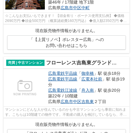
築46年 / 17階建 地下1階
広島県
広島市中区
中町
☆こんなお支払いもできます！ 【頭金有り・ボーナス使用支払例】 ◆価格
2690万円 ◆頭金500万円 （概算諸経費160万円込） ◆借入額2350万円 ◆年
利0.6％ 変動金利 返済期間40年 ◆毎月...
現在販売物件情報がありません。
「【上質リノベ】ポレスター広島」への
お問い合わせはこちら
フローレンス吉島東グランドアーク
売買 | 中古マンション
広島電鉄宇品線
「
御幸橋
」駅 徒歩18分
広島電鉄宇品線
「
広電本社前
」駅 徒歩19
分
広島電鉄江波線
「
舟入南
」駅 徒歩20分
築22年 / 10階建
広島県
広島市中区
吉島東
２丁目
マンションにどんな人が住んでいるのかも中古マンションなら事前に知れま
す。こちらは10階建ての物件です。不動産の購入を検討しているなら、不動
産会社をしっかりと選んで下さい。信...
現在販売物件情報がありません。