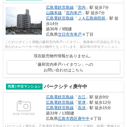
広島電鉄宮島線
「
宮内
」駅 徒歩7分
山陽本線
「
宮内串戸
」駅 徒歩7分
広島電鉄宮島線
「
ＪＡ広島病院前
」駅 徒
歩14分
築36年 / 9階建
広島県
廿日市市
串戸
４丁目
こだわりポイント満載の藤和宮内串戸ハイタウン。御身体の不自由な方でも
安心のエレベーター付きの物件となっています。築32年の中古マンションで
す。駅から徒歩7分圏内の物件です。当...
現在販売物件情報がありません。
「藤和宮内串戸ハイタウン」への
お問い合わせはこちら
パークシティ庚午中
売買 | 中古マンション
広島電鉄宮島線
「
古江
」駅 徒歩9分
広島電鉄宮島線
「
草津
」駅 徒歩12分
広島電鉄宮島線
「
高須
」駅 徒歩15分
築33年 / 13階建
広島県
広島市西区
庚午中
４丁目
パークシティ庚午中：広島電鉄宮島線古江にも近くて便利。綺麗に整備され