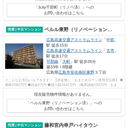
「Jcity千田町（リノベ済）」への
お問い合わせはこちら
ペルル東野（リノベーション済）
売買 | 中古マンション
広島高速交通アストラムライン
「
中筋
」
駅 徒歩15分
広島高速交通アストラムライン
「
古市
」
駅 徒歩17分
可部線
「
大町
」駅 徒歩26分
築33年 / 8階建
広島県
広島市安佐南区
東野
３丁目
☆こんなお支払いもできます！ 【頭金無し・おまとめローン使用支払例】 ◆
価格2090万円 ◆頭金0万円 ◆借入額2440万円 （概算諸経150万円・おまと
めローン200万円込） ◆年利0.6％ 変動...
現在販売物件情報がありません。
「ペルル東野（リノベーション済）」への
お問い合わせはこちら
藤和宮内串戸ハイタウン
売買 | 中古マンション