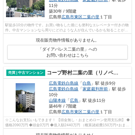
11分
築30年 / 9階建
広島県
広島市東区
二葉の里
１丁目
駅徒歩10分の物件です。お買い物をした後にも便利なエレベーター付きの物
件。中古マンションなら周りにどのような人が住んでいるかも知ることがで
きます。当社がお客様の不動産購入を...
現在販売物件情報がありません。
「ダイアパレス二葉の里」への
お問い合わせはこちら
コープ野村二葉の里（リノベ中）
売買 | 中古マンション
広島電鉄白島線
「
白島
」駅 徒歩9分
広島電鉄白島線
「
家庭裁判所前
」駅 徒歩
10分
山陽本線
「
広島
」駅 徒歩11分
築46年 / 7階建
広島県
広島市東区
二葉の里
１丁目
☆こんなお支払いもできます！ 【頭金無し・おまとめローン使用支払例】 ◆
価格2090万円 ◆頭金0万円 ◆借入額2440万円 （概算諸経費150万円+おまと
めローン200万円込） ◆年利0.6％ 変動...