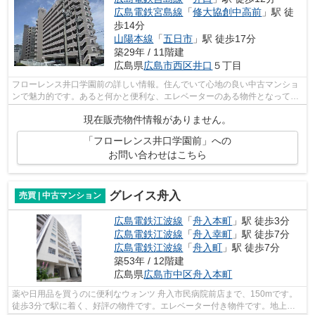
広島電鉄宮島線
「
修大協創中高前
」駅 徒
歩14分
山陽本線
「
五日市
」駅 徒歩17分
築29年 / 11階建
広島県
広島市西区
井口
５丁目
フローレンス井口学園前の詳しい情報。住んでいて心地の良い中古マンショ
ンで魅力的です。あると何かと便利な、エレベーターのある物件となってい
ます。駅から徒歩12分と少し離れた物...
現在販売物件情報がありません。
「フローレンス井口学園前」への
お問い合わせはこちら
グレイス舟入
売買 | 中古マンション
広島電鉄江波線
「
舟入本町
」駅 徒歩3分
広島電鉄江波線
「
舟入幸町
」駅 徒歩7分
広島電鉄江波線
「
舟入町
」駅 徒歩7分
築53年 / 12階建
広島県
広島市中区
舟入本町
薬や日用品を買うのに便利なウォンツ 舟入市民病院前店まで、150mです。
徒歩3分で駅に着く、好評の物件です。エレベーター付き物件です。地上