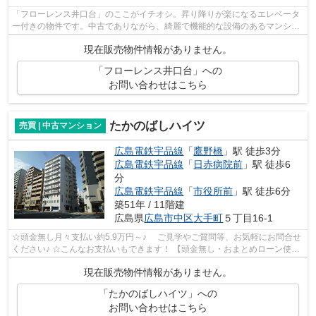
「フローレンス井口台」のここがイチオシ。昇り降りが楽になるエレベータ
ー付きの物件です。中古でありながら、綺麗で機能的な設備のあるマンショ
ンです。地上14階建ての物件です。不...
現在販売物件情報がありません。
「フローレンス井口台」への
お問い合わせはこちら
たかのばしハイツ
売買 | 中古マンション
広島電鉄宇品線
「
鷹野橋
」駅 徒歩3分
広島電鉄宇品線
「
日赤病院前
」駅 徒歩6
分
広島電鉄宇品線
「
市役所前
」駅 徒歩6分
築51年 / 11階建
広島県
広島市中区
大手町
５丁目16-1
☆頭金無し月々支払い約5.9万円～♪ ご見学やご質問等、お気軽にお問合せ
ください♪ ☆こんなお支払いもできます！ 【頭金無し・おまとめローン使用
支払例】 ◆価格1990万円 ◆頭金0万...
現在販売物件情報がありません。
「たかのばしハイツ」への
お問い合わせはこちら