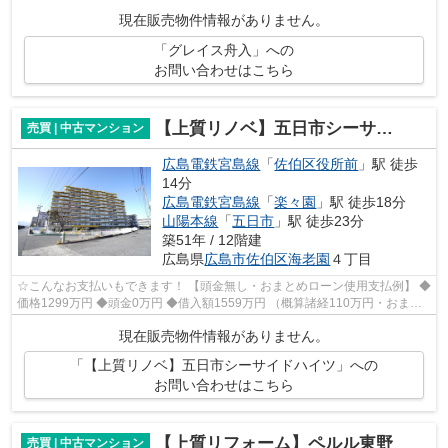
1211階建ての物件です。不動産のご購入を...
現在販売物件情報がありません。
「グレイス舟入」への
お問い合わせはこちら
【上質リノベ】五日市シーサイドハイツ
売買 | 中古マンション
広島電鉄宮島線
「
佐伯区役所前
」駅 徒歩
14分
広島電鉄宮島線
「
楽々園
」駅 徒歩18分
山陽本線
「
五日市
」駅 徒歩23分
築51年 / 12階建
広島県
広島市佐伯区
海老園
４丁目
☆こんなお支払いもできます！ 【頭金無し・おまとめローン使用支払例】 ◆
価格1299万円 ◆頭金0万円 ◆借入額1559万円 （概算諸経110万円・おまと
めローン150万円込） ◆年利0.6％ 変動...
現在販売物件情報がありません。
「【上質リノベ】五日市シーサイドハイツ」への
お問い合わせはこちら
【上質リフォーム】ペルル東野
売買 | 中古マンション