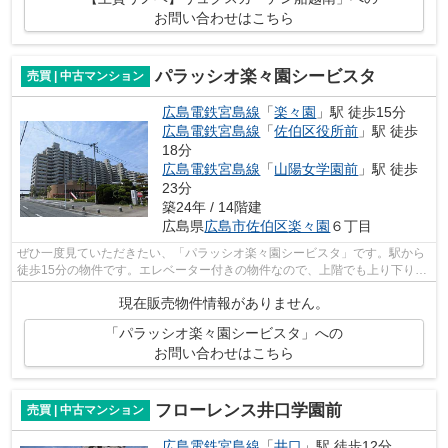
お問い合わせはこちら
パラッシオ楽々園シービスタ
売買 | 中古マンション
広島電鉄宮島線
「
楽々園
」駅 徒歩15分
広島電鉄宮島線
「
佐伯区役所前
」駅 徒歩
18分
広島電鉄宮島線
「
山陽女学園前
」駅 徒歩
23分
築24年 / 14階建
広島県
広島市佐伯区
楽々園
６丁目
ぜひ一度見ていただきたい、「パラッシオ楽々園シービスタ」です。駅から
徒歩15分の物件です。エレベーター付きの物件なので、上階でも上り下りが
楽です。14階建てのオススメの建物が...
現在販売物件情報がありません。
「パラッシオ楽々園シービスタ」への
お問い合わせはこちら
フローレンス井口学園前
売買 | 中古マンション
広島電鉄宮島線
「
井口
」駅 徒歩12分