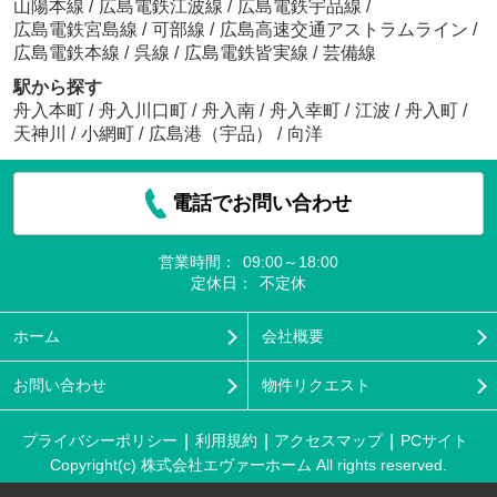
山陽本線
/
広島電鉄江波線
/
広島電鉄宇品線
/
広島電鉄宮島線
/
可部線
/
広島高速交通アストラムライン
/
広島電鉄本線
/
呉線
/
広島電鉄皆実線
/
芸備線
駅から探す
舟入本町
/
舟入川口町
/
舟入南
/
舟入幸町
/
江波
/
舟入町
/
天神川
/
小網町
/
広島港（宇品）
/
向洋
電話でお問い合わせ
営業時間：
09:00～18:00
定休日：
不定休
ホーム
会社概要
お問い合わせ
物件リクエスト
プライバシーポリシー
利用規約
アクセスマップ
PCサイト
Copyright(c) 株式会社エヴァーホーム All rights reserved.