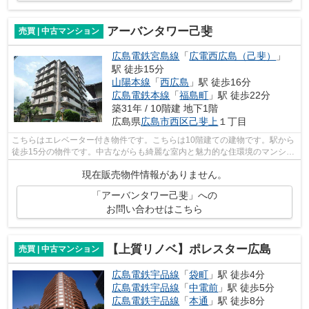
アーバンタワー己斐
売買 | 中古マンション
広島電鉄宮島線
「
広電西広島（己斐）
」
駅 徒歩15分
山陽本線
「
西広島
」駅 徒歩16分
広島電鉄本線
「
福島町
」駅 徒歩22分
築31年 / 10階建 地下1階
広島県
広島市西区
己斐上
１丁目
こちらはエレベーター付き物件です。こちらは10階建ての建物です。駅から
徒歩15分の物件です。中古ながらも綺麗な室内と魅力的な住環境のマンショ
ンです。不動産の購入を検討している...
現在販売物件情報がありません。
「アーバンタワー己斐」への
お問い合わせはこちら
【上質リノベ】ポレスター広島
売買 | 中古マンション
広島電鉄宇品線
「
袋町
」駅 徒歩4分
広島電鉄宇品線
「
中電前
」駅 徒歩5分
広島電鉄宇品線
「
本通
」駅 徒歩8分