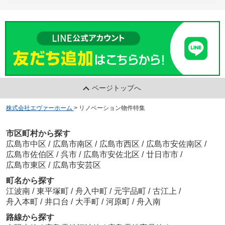
ページトップへ
株式会社エヴァーホーム
>
リノベーション物件特集
市区町村から探す
広島市中区
/
広島市南区
/
広島市西区
/
広島市安佐南区
/
広島市佐伯区
/
呉市
/
広島市安佐北区
/
廿日市市
/
広島市東区
/
広島市安芸区
町名から探す
江波南
/
東平塚町
/
舟入中町
/
元宇品町
/
古江上
/
舟入本町
/
井口台
/
大手町
/
河原町
/
舟入南
路線から探す