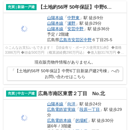
【土地約56坪 50年保証】中野6丁目新築戸建2号棟
売買 | 新築一戸建
山陽本線
「
中野東
」駅 徒歩9分
山陽本線
「
瀬野
」駅 徒歩29分
山陽本線
「
安芸中野
」駅 徒歩36分
予定 / 2階建
広島県
広島市安芸区
中野
６丁目25-5
☆こんなお支払いもできます！ 【頭金有り・ボーナス使用支払例】 ◆価格
3386万円 ◆頭金500万円 （概算諸経費290万円込） ◆借入額3176万円 ◆年
利0.6％ 変動金利 返済期間40年 ◆毎月...
現在販売物件情報がありません。
「【土地約56坪 50年保証】中野6丁目新築戸建2号棟」への
お問い合わせはこちら
広島市南区東雲２丁目 No.北
売買 | 中古一戸建
山陽本線
「
向洋
」駅 徒歩24分
広島電鉄皆実線
「
段原一丁目
」駅 徒歩29
分
広島電鉄本線
「
的場町
」駅 徒歩30分
築6年 / 3階建