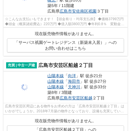
築5年 / 11階建
広島県
広島市安佐南区
祇園
３丁目
☆こんなお支払いもできます！ 【頭金有り・均等支払例】 ◆価格3799万円
◆頭金（概算諸経費込）220万円 ◆借入額3800万円 ◆年利0.8％ 変動金
利 返済期間40年 ◆毎月（年12回）約9.2万...
現在販売物件情報がありません。
「サーパス祇園ゲートレジデンス（新築未入居）」への
お問い合わせはこちら
広島市安芸区船越２丁目
売買 | 中古一戸建
山陽本線
「
向洋
」駅 徒歩21分
山陽本線
「
海田市
」駅 徒歩27分
山陽本線
「
天神川
」駅 徒歩33分
築8年 / 3階建
広島県
広島市安芸区
船越
２丁目
広島市安芸区周辺にある物件をお求めの方は「広島市安芸区船越２丁目」は
いかがでしょうか。2018年7月築の物件となっており、設備も充実していま
す。こちらは中古の戸建て物件です。不...
現在販売物件情報がありません。
「広島市安芸区船越２丁目」への