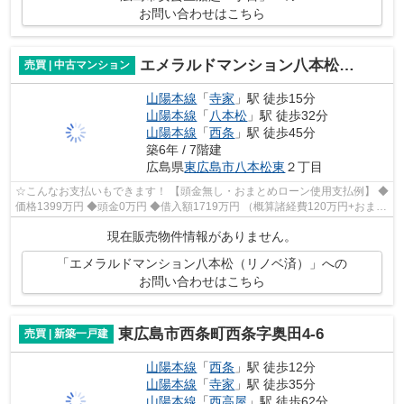
お問い合わせはこちら
エメラルドマンション八本松（リノベ済）
売買 | 中古マンション
山陽本線
「
寺家
」駅 徒歩15分
山陽本線
「
八本松
」駅 徒歩32分
山陽本線
「
西条
」駅 徒歩45分
築6年 / 7階建
広島県
東広島市
八本松東
２丁目
☆こんなお支払いもできます！ 【頭金無し・おまとめローン使用支払例】 ◆
価格1399万円 ◆頭金0万円 ◆借入額1719万円 （概算諸経費120万円+おまと
めローン200万円込） ◆年利0.6％ 変動...
現在販売物件情報がありません。
「エメラルドマンション八本松（リノベ済）」への
お問い合わせはこちら
東広島市西条町西条字奥田4-6
売買 | 新築一戸建
山陽本線
「
西条
」駅 徒歩12分
山陽本線
「
寺家
」駅 徒歩35分
山陽本線
「
西高屋
」駅 徒歩62分