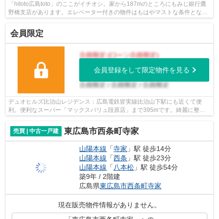
「hitoto広島toto」のここがイチオシ。家から187mのところにもみじ銀行鷹
野橋支店があります。エレベーター付きの物件はもはやマストな条件となっ
ています。こちらの物件は築5年ですが...
会員限定
会員登録をして限定物件を見る
デュオヒルズ比治山レジデンス：広島電鉄皆実線比治山下駅にも近くて便
利。便利なスーパー「マックスバリュ段原店」まで395mです。綺麗に整備
された中古マンションで清潔感を感じます...
東広島市西条町寺家
売買 | 中古一戸建
山陽本線
「
寺家
」駅 徒歩14分
山陽本線
「
西条
」駅 徒歩23分
山陽本線
「
八本松
」駅 徒歩54分
築9年 / 2階建
広島県
東広島市
西条町寺家
現在販売物件情報がありません。