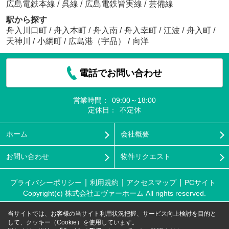
広島電鉄本線
/
呉線
/
広島電鉄皆実線
/
芸備線
駅から探す
舟入川口町
/
舟入本町
/
舟入南
/
舟入幸町
/
江波
/
舟入町
/
天神川
/
小網町
/
広島港（宇品）
/
向洋
電話でお問い合わせ
営業時間：
09:00～18:00
定休日：
不定休
ホーム
会社概要
お問い合わせ
物件リクエスト
プライバシーポリシー
利用規約
アクセスマップ
PCサイト
Copyright(c) 株式会社エヴァーホーム All rights reserved.
当サイトでは、お客様の当サイト利用状況把握、サービス向上検討を目的と
して、クッキー（Cookie）を使用しています。