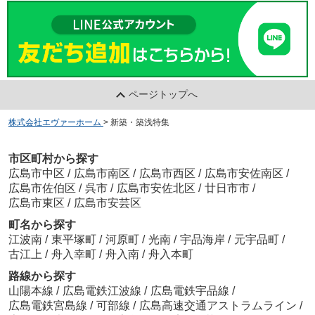
ページトップへ
株式会社エヴァーホーム
>
新築・築浅特集
市区町村から探す
広島市中区
/
広島市南区
/
広島市西区
/
広島市安佐南区
/
広島市佐伯区
/
呉市
/
広島市安佐北区
/
廿日市市
/
広島市東区
/
広島市安芸区
町名から探す
江波南
/
東平塚町
/
河原町
/
光南
/
宇品海岸
/
元宇品町
/
古江上
/
舟入幸町
/
舟入南
/
舟入本町
路線から探す
山陽本線
/
広島電鉄江波線
/
広島電鉄宇品線
/
広島電鉄宮島線
/
可部線
/
広島高速交通アストラムライン
/