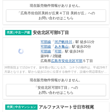
市佐伯区にある物件についてご質問な...
現在販売物件情報がありません。
「広島市佐伯区美鈴が丘東４丁目 美鈴が丘」への
お問い合わせはこちら
安佐北区可部5丁目
売買 | 中古一戸建
可部線
「
河戸帆待川
」駅 徒歩11分
可部線
「
あき亀山
」駅 徒歩20分
可部線
「
可部
」駅 徒歩24分
築9年 / 2階建
広島県
広島市安佐北区
可部
５丁目
沖野医院まで152mです。築年数が気になる方、コチラの物件は、平成29年7
月築となります。駅から徒歩11分に位置する物件です。設備や周辺環境が整
っている中古戸建てはいかがでしょうか...
現在販売物件情報がありません。
「安佐北区可部5丁目」への
お問い合わせはこちら
アルファスマート廿日市桜尾
売買 | 中古マンション