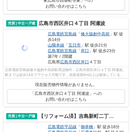
「東広島市西条町寺家」への
お問い合わせはこちら
広島市西区井口４丁目 阿瀬波
売買 | 中古一戸建
広島電鉄宮島線
「
修大協創中高前
」駅 徒
歩14分
山陽本線
「
五日市
」駅 徒歩21分
広島電鉄宮島線
「
井口
」駅 徒歩23分
築7年 / 2階建
広島県
広島市西区
井口
４丁目
広島電鉄宮島線修大協創中高前駅周辺物件：広島市西区井口４丁目 阿瀬波。
駅までは徒歩14分でアクセス可能です。前面道路6m以上は確保しているの
で車の出し入れもラクラクです。経済的...
現在販売物件情報がありません。
「広島市西区井口４丁目 阿瀬波」への
お問い合わせはこちら
【リフォーム済】吉島新町二丁目戸建
売買 | 中古一戸建
広島電鉄宇品線
「
御幸橋
」駅 徒歩18分