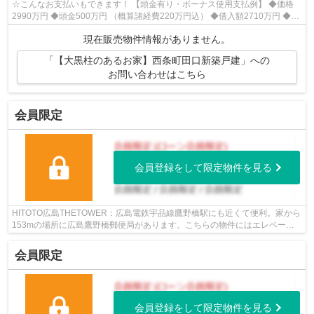
☆こんなお支払いもできます！ 【頭金有り・ボーナス使用支払例】 ◆価格
2990万円 ◆頭金500万円 （概算諸経費220万円込） ◆借入額2710万円 ◆年
利0.6％ 変動金利 返済期間40年 ◆毎月...
現在販売物件情報がありません。
「【大黒柱のあるお家】西条町田口新築戸建」への
お問い合わせはこちら
会員限定
会員登録をして限定物件を見る
HITOTO広島THETOWER：広島電鉄宇品線鷹野橋駅にも近くて便利。家から
153mの場所に広島鷹野橋郵便局があります。こちらの物件にはエレベータ
ーが付いています。駅の近くに立地する、徒...
会員限定
会員登録をして限定物件を見る