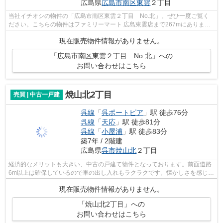
広島県
広島市南区
東雲
２丁目
当社イチオシの物件の「広島市南区東雲２丁目 No.北」。ぜひ一度ご覧く
ださい。こちらの物件はファミリーマート 広島東雲店まで267mにありま
す。利便性の高い設備も充実した、高ニー...
現在販売物件情報がありません。
「広島市南区東雲２丁目 No.北」への
お問い合わせはこちら
焼山北2丁目
売買 | 中古一戸建
呉線
「
呉ポートピア
」駅 徒歩76分
呉線
「
天応
」駅 徒歩81分
呉線
「
小屋浦
」駅 徒歩83分
築7年 / 2階建
広島県
呉市
焼山北
２丁目
経済的なメリットも大きい、中古の戸建て物件となっております。前面道路
6m以上は確保しているので車の出し入れもラクラクです。懐かしさを感じる
雰囲気が魅力の平成30年9月築の物件で...
現在販売物件情報がありません。
「焼山北2丁目」への
お問い合わせはこちら