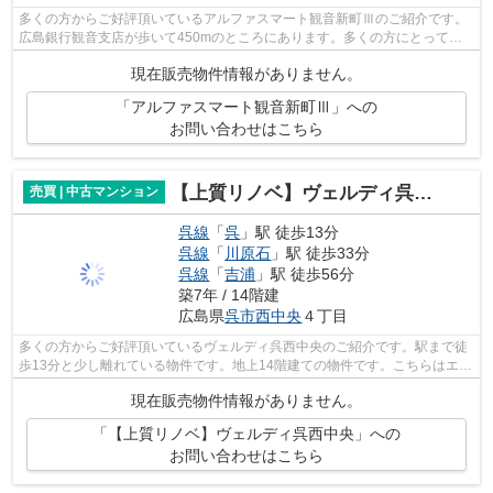
多くの方からご好評頂いているアルファスマート観音新町Ⅲのご紹介です。
広島銀行観音支店が歩いて450mのところにあります。多くの方にとって便
利で欠かせない条件でもあるエレベーター...
現在販売物件情報がありません。
「アルファスマート観音新町Ⅲ」への
お問い合わせはこちら
【上質リノベ】ヴェルディ呉西中央
売買 | 中古マンション
呉線
「
呉
」駅 徒歩13分
呉線
「
川原石
」駅 徒歩33分
呉線
「
吉浦
」駅 徒歩56分
築7年 / 14階建
広島県
呉市
西中央
４丁目
多くの方からご好評頂いているヴェルディ呉西中央のご紹介です。駅まで徒
歩13分と少し離れている物件です。地上14階建ての物件です。こちらはエレ
ベーター付きの物件です。不動産のこ...
現在販売物件情報がありません。
「【上質リノベ】ヴェルディ呉西中央」への
お問い合わせはこちら