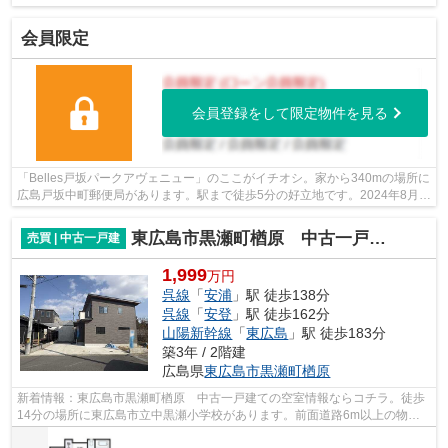
会員限定
会員登録をして限定物件を見る
「Belles戸坂パークアヴェニュー」のここがイチオシ。家から340mの場所に
広島戸坂中町郵便局があります。駅まで徒歩5分の好立地です。2024年8月築
の物件で、多くのお問い合わせをいた...
東広島市黒瀬町楢原 中古一戸建て
売買 | 中古一戸建
1,999
万円
呉線
「
安浦
」駅 徒歩138分
呉線
「
安登
」駅 徒歩162分
山陽新幹線
「
東広島
」駅 徒歩183分
築3年 / 2階建
広島県
東広島市
黒瀬町楢原
新着情報：東広島市黒瀬町楢原 中古一戸建ての空室情報ならコチラ。徒歩
14分の場所に東広島市立中黒瀬小学校があります。前面道路6m以上の物件
です。木の温もりも感じることのできる...