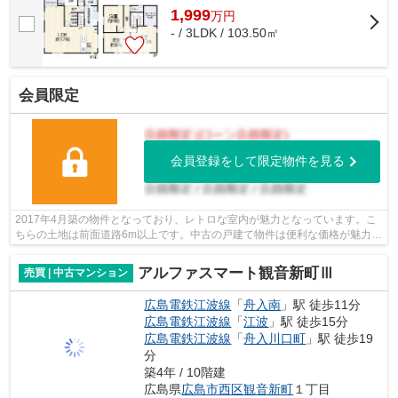
1,999
万
円
- / 3LDK / 103.50㎡
会員限定
会員登録をして限定物件を見る
2017年4月築の物件となっており、レトロな室内が魅力となっています。こ
ちらの土地は前面道路6m以上です。中古の戸建て物件は便利な価格が魅力の
1つです。不動産を買うなら、条件やこ...
アルファスマート観音新町Ⅲ
売買 | 中古マンション
広島電鉄江波線
「
舟入南
」駅 徒歩11分
広島電鉄江波線
「
江波
」駅 徒歩15分
広島電鉄江波線
「
舟入川口町
」駅 徒歩19
分
築4年 / 10階建
広島県
広島市西区
観音新町
１丁目