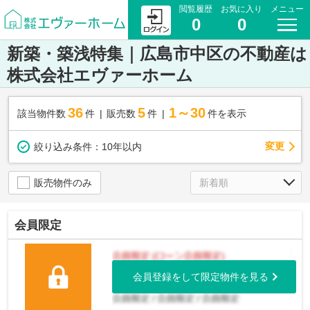
閲覧履歴
お気に入り
メニュー
0
0
新築・築浅特集｜広島市中区の不動産は
株式会社エヴァーホーム
36
5
1～30
該当物件数
件
販売数
件
件を表示
変更
絞り込み条件：
10年以内
販売物件のみ
会員限定
会員登録をして限定物件を見る