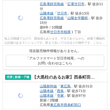
広島電鉄宮島線
「
広電廿日市
」駅 徒歩11
分
山陽本線
「
廿日市
」駅 徒歩13分
広島電鉄宮島線
「
山陽女学園前
」駅 徒歩
15分
築8年 / 10階建
広島県
廿日市市
桜尾
１丁目
地上10階建てなので、開放感もあります。中古でありながら、綺麗で機能的
な設備のあるマンションです。駅まで歩いて11分ほどの物件です。こちらの
物件はエレベーター付きです。不動産...
現在販売物件情報がありません。
「アルファスマート廿日市桜尾」への
お問い合わせはこちら
【大黒柱のあるお家】西条町田口新築戸建
売買 | 新築一戸建
山陽新幹線
「
東広島
」駅 徒歩31分
山陽本線
「
西条
」駅 徒歩71分
山陽本線
「
寺家
」駅 徒歩97分
新築 / 2階建
広島県
東広島市
西条町田口