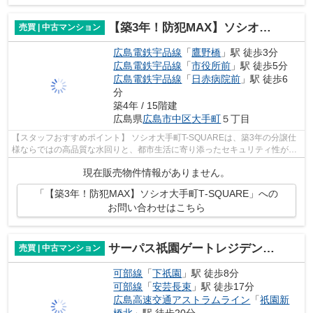
【築3年！防犯MAX】ソシオ大手町T‑SQUARE
売買 | 中古マンション
広島電鉄宇品線
「
鷹野橋
」駅 徒歩3分
広島電鉄宇品線
「
市役所前
」駅 徒歩5分
広島電鉄宇品線
「
日赤病院前
」駅 徒歩6
分
築4年 / 15階建
広島県
広島市中区
大手町
５丁目
【スタッフおすすめポイント】 ソシオ大手町T-SQUAREは、築3年の分譲仕
様ならではの高品質な水回りと、都市生活に寄り添ったセキュリティ性が大
きな魅力です。 特にタカラのデュアル...
現在販売物件情報がありません。
「【築3年！防犯MAX】ソシオ大手町T‑SQUARE」への
お問い合わせはこちら
サーパス祇園ゲートレジデンス（新築未入居）
売買 | 中古マンション
可部線
「
下祇園
」駅 徒歩8分
可部線
「
安芸長束
」駅 徒歩17分
広島高速交通アストラムライン
「
祇園新
橋北
」駅 徒歩20分