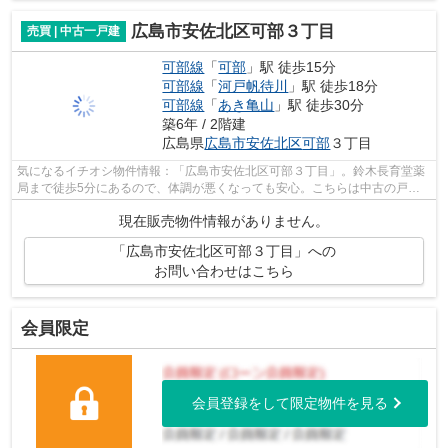
広島市安佐北区可部３丁目
売買 | 中古一戸建
可部線
「
可部
」駅 徒歩15分
可部線
「
河戸帆待川
」駅 徒歩18分
可部線
「
あき亀山
」駅 徒歩30分
築6年 / 2階建
広島県
広島市安佐北区
可部
３丁目
気になるイチオシ物件情報：「広島市安佐北区可部３丁目」。鈴木長育堂薬
局まで徒歩5分にあるので、体調が悪くなっても安心。こちらは中古の戸建
てです。駅まで徒歩15分の場所に立地し...
現在販売物件情報がありません。
「広島市安佐北区可部３丁目」への
お問い合わせはこちら
会員限定
会員登録をして限定物件を見る