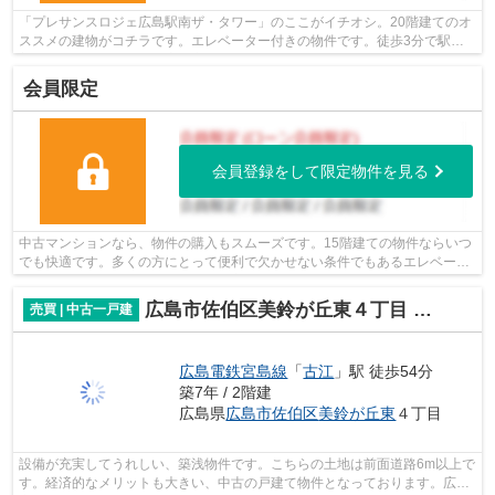
「プレサンスロジェ広島駅南ザ・タワー」のここがイチオシ。20階建てのオ
ススメの建物がコチラです。エレベーター付きの物件です。徒歩3分で駅に
着く、好評の物件です。広島市南区の不...
会員限定
会員登録をして限定物件を見る
中古マンションなら、物件の購入もスムーズです。15階建ての物件ならいつ
でも快適です。多くの方にとって便利で欠かせない条件でもあるエレベータ
ー付きの物件です。電車移動の多い方...
広島市佐伯区美鈴が丘東４丁目 美鈴が丘
売買 | 中古一戸建
広島電鉄宮島線
「
古江
」駅 徒歩54分
築7年 / 2階建
広島県
広島市佐伯区
美鈴が丘東
４丁目
設備が充実してうれしい、築浅物件です。こちらの土地は前面道路6m以上で
す。経済的なメリットも大きい、中古の戸建て物件となっております。広島