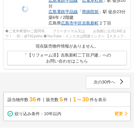
広島電鉄宇品線
「
広電本社前
」駅 徒歩20
分
広島電鉄宇品線
「
県病院前
」駅 徒歩23分
築6年 / 2階建
広島県
広島市中区
吉島新町
２丁目
◆ご見学希望やご質問等、 フリーダイヤル又は、 お気軽に公式LINEま
で！ ID：@791yviha ◆YouTube・インスタは関連リンクへ 【スタッフお
すすめポイント】 令和元年11月に建築さ...
現在販売物件情報がありません。
「【リフォーム済】吉島新町二丁目戸建」への
お問い合わせはこちら
次の30件へ
36
5
1～30
該当物件数
件
販売数
件
件を表示
変更
絞り込み条件：
10年以内