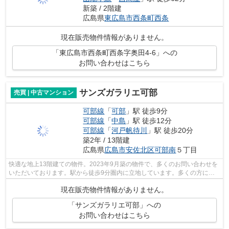
新築 / 2階建
広島県
東広島市
西条町西条
現在販売物件情報がありません。
「東広島市西条町西条字奥田4-6」への
お問い合わせはこちら
サンズガラリエ可部
売買 | 中古マンション
可部線
「
可部
」駅 徒歩9分
可部線
「
中島
」駅 徒歩12分
可部線
「
河戸帆待川
」駅 徒歩20分
築2年 / 13階建
広島県
広島市安佐北区
可部南
５丁目
快適な地上13階建ての物件。2023年9月築の物件で、多くのお問い合わせを
いただいております。駅から徒歩9分圏内に立地しています。多くの方に好
評な、清潔感のある室内が魅力の中古マ...
現在販売物件情報がありません。
「サンズガラリエ可部」への
お問い合わせはこちら