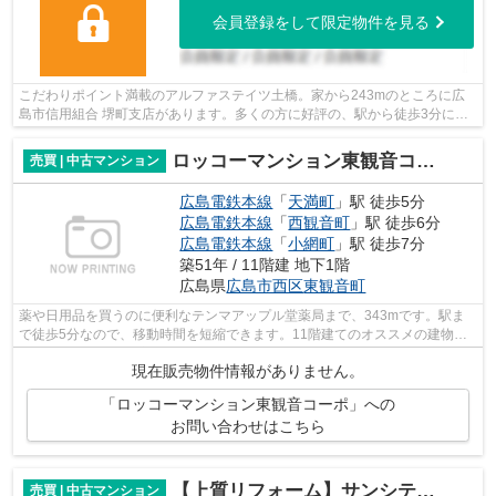
会員登録をして限定物件を見る
こだわりポイント満載のアルファステイツ土橋。家から243mのところに広
島市信用組合 堺町支店があります。多くの方に好評の、駅から徒歩3分に位
置する物件です。中古マンションなら、...
ロッコーマンション東観音コーポ
売買 | 中古マンション
広島電鉄本線
「
天満町
」駅 徒歩5分
広島電鉄本線
「
西観音町
」駅 徒歩6分
広島電鉄本線
「
小網町
」駅 徒歩7分
築51年 / 11階建 地下1階
広島県
広島市西区
東観音町
薬や日用品を買うのに便利なテンマアップル堂薬局まで、343mです。駅ま
で徒歩5分なので、移動時間を短縮できます。11階建てのオススメの建物が
コチラです。多くの方に好評な、清潔感の...
現在販売物件情報がありません。
「ロッコーマンション東観音コーポ」への
お問い合わせはこちら
【上質リフォーム】サンシティ土橋
売買 | 中古マンション