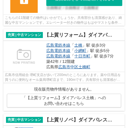
こちらの11階建ての物件はいかがでしょうか。共有部分も清潔感があり、綺
麗な中古マンションです。エレベーター付きの物件はもはやマストな条件と
なっています。電車移動の多い方には...
【上質リフォーム】ダイアパレス土橋
売買 | 中古マンション
広島電鉄本線
「
土橋
」駅 徒歩3分
広島電鉄本線
「
小網町
」駅 徒歩5分
広島電鉄本線
「
十日市町
」駅 徒歩7分
築42年 / 12階建
広島県
広島市中区
土橋町
広島市信用組合 堺町支店が歩いて200mのところにあります。薬や日用品を
買うのに便利なオール薬局堺町店まで、190mです。共有部分も清潔感があ
り、綺麗な中古マンションです。この物件...
現在販売物件情報がありません。
「【上質リフォーム】ダイアパレス土橋」への
お問い合わせはこちら
【上質リノベ】ダイアパレス堺町
売買 | 中古マンション