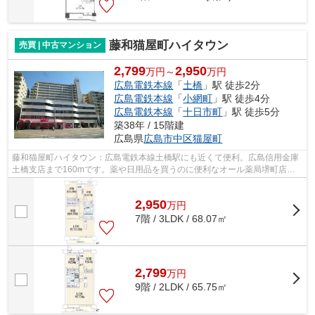
藤和猫屋町ハイタウン
売買 | 中古マンション
2,799
2,950
万円～
万円
広島電鉄本線
「
土橋
」駅 徒歩2分
広島電鉄本線
「
小網町
」駅 徒歩4分
広島電鉄本線
「
十日市町
」駅 徒歩5分
築38年 / 15階建
広島県
広島市中区
猫屋町
藤和猫屋町ハイタウン：広島電鉄本線土橋駅にも近くて便利。広島信用金庫
土橋支店まで160mです。薬や日用品を買うのに便利なオール薬局堺町店ま
で、170mです。多くの方にご好評のエレ...
2,950
万
円
7階 / 3LDK / 68.07㎡
2,799
万
円
9階 / 2LDK / 65.75㎡