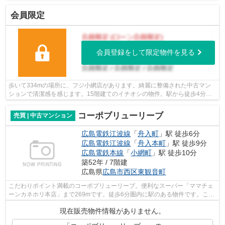
会員限定
会員登録をして限定物件を見る
歩いて334mの場所に、フジ小網店があります。綺麗に整備された中古マン
ションで清潔感を感じます。15階建てのイチオシの物件。駅から徒歩4分の
所にある物件です。不動産の購入を検討し...
コーポブリューリーブ
売買 | 中古マンション
広島電鉄江波線
「
舟入町
」駅 徒歩6分
広島電鉄江波線
「
舟入本町
」駅 徒歩9分
広島電鉄本線
「
小網町
」駅 徒歩10分
築52年 / 7階建
広島県
広島市西区
東観音町
こだわりポイント満載のコーポブリューリーブ。便利なスーパー「ママチェ
ーンカネホリ本店」まで269mです。徒歩6分圏内に駅のある物件です。この
物件は快適な室内環境が魅力の中古マン...
現在販売物件情報がありません。