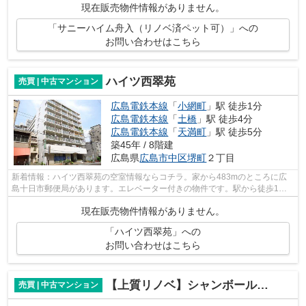
現在販売物件情報がありません。
「サニーハイム舟入（リノベ済ペット可）」への
お問い合わせはこちら
ハイツ西翠苑
売買 | 中古マンション
広島電鉄本線
「
小網町
」駅 徒歩1分
広島電鉄本線
「
土橋
」駅 徒歩4分
広島電鉄本線
「
天満町
」駅 徒歩5分
築45年 / 8階建
広島県
広島市中区
堺町
２丁目
新着情報：ハイツ西翠苑の空室情報ならコチラ。家から483mのところに広
島十日市郵便局があります。エレベーター付きの物件です。駅から徒歩1分
の所にある物件です。当社がお客様の不動...
現在販売物件情報がありません。
「ハイツ西翠苑」への
お問い合わせはこちら
【上質リノベ】シャンボール河原町
売買 | 中古マンション