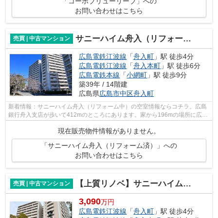
「コーポブリューリーブ」への
お問い合わせはこちら
サニーハイム舟入（リフォーム済）
売買 | 中古マンション
広島電鉄江波線
「
舟入町
」駅 徒歩4分
広島電鉄江波線
「
舟入本町
」駅 徒歩6分
広島電鉄本線
「
小網町
」駅 徒歩9分
築39年 / 14階建
広島県
広島市中区
舟入町
新着情報：サニーハイム舟入（リフォーム中）の空室情報ならコチラ。広島
銀行舟入支店が歩いて412mのところにあります。家から196mの場所に広島
舟入町郵便局があります。14階建ての物...
現在販売物件情報がありません。
「サニーハイム舟入（リフォーム済）」への
お問い合わせはこちら
【上質リノベ】サニーハイム舟入
売買 | 中古マンション
3,090
万円
広島電鉄江波線
「
舟入町
」駅 徒歩4分