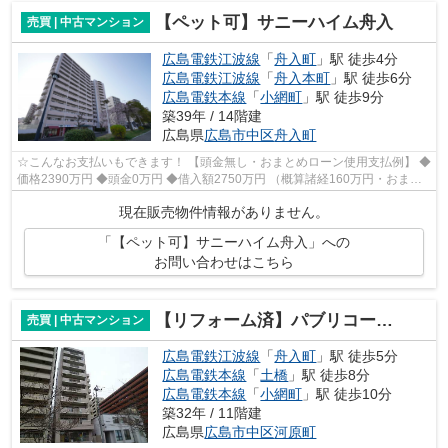
【ペット可】サニーハイム舟入
売買 | 中古マンション
広島電鉄江波線
「
舟入町
」駅 徒歩4分
広島電鉄江波線
「
舟入本町
」駅 徒歩6分
広島電鉄本線
「
小網町
」駅 徒歩9分
築39年 / 14階建
広島県
広島市中区
舟入町
☆こんなお支払いもできます！ 【頭金無し・おまとめローン使用支払例】 ◆
価格2390万円 ◆頭金0万円 ◆借入額2750万円 （概算諸経160万円・おまと
めローン200万円込） ◆年利0.6％ 変動...
現在販売物件情報がありません。
「【ペット可】サニーハイム舟入」への
お問い合わせはこちら
【リフォーム済】パブリコーポ河原町
売買 | 中古マンション
広島電鉄江波線
「
舟入町
」駅 徒歩5分
広島電鉄本線
「
土橋
」駅 徒歩8分
広島電鉄本線
「
小網町
」駅 徒歩10分
築32年 / 11階建
広島県
広島市中区
河原町