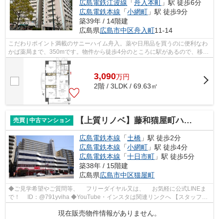
広島電鉄江波線
「
舟入本町
」駅 徒歩6分
広島電鉄本線
「
小網町
」駅 徒歩9分
築39年 / 14階建
広島県
広島市中区
舟入町
11-14
こだわりポイント満載のサニーハイム舟入。薬や日用品を買うのに便利なわ
かば薬局まで、350mです。物件から徒歩4分のところに駅があるので、移動
時間に余裕を持つことができます。地上...
3,090
万
円
2階 / 3LDK / 69.63㎡
【上質リノベ】藤和猫屋町ハイタウン
売買 | 中古マンション
広島電鉄本線
「
土橋
」駅 徒歩2分
広島電鉄本線
「
小網町
」駅 徒歩4分
広島電鉄本線
「
十日市町
」駅 徒歩5分
築38年 / 15階建
広島県
広島市中区
猫屋町
◆ご見学希望やご質問等、 フリーダイヤル又は、 お気軽に公式LINEま
で！ ID：@791yviha ◆YouTube・インスタは関連リンクへ 【スタッフい
ち推しポイント】 ◎R7年4月リノベーシ...
現在販売物件情報がありません。