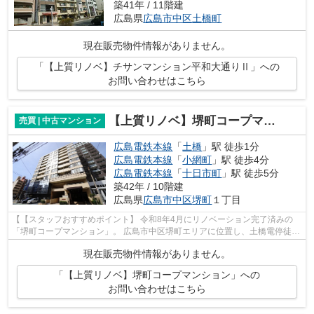
築41年 / 11階建
広島県
広島市中区
土橋町
現在販売物件情報がありません。
「【上質リノベ】チサンマンション平和大通りⅡ」への
お問い合わせはこちら
【上質リノベ】堺町コープマンション
売買 | 中古マンション
広島電鉄本線
「
土橋
」駅 徒歩1分
広島電鉄本線
「
小網町
」駅 徒歩4分
広島電鉄本線
「
十日市町
」駅 徒歩5分
築42年 / 10階建
広島県
広島市中区
堺町
１丁目
【【スタッフおすすめポイント】 令和8年4月にリノベーション完了済みの
「堺町コープマンション」。 広島市中区堺町エリアに位置し、土橋電停徒歩
1分、コンビニ・スーパー・ドラッグ...
現在販売物件情報がありません。
「【上質リノベ】堺町コープマンション」への
お問い合わせはこちら