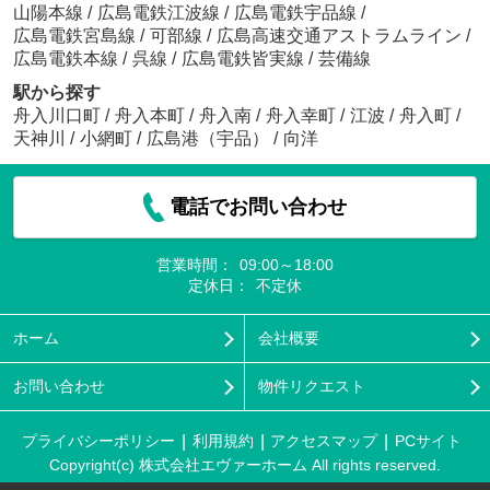
山陽本線
/
広島電鉄江波線
/
広島電鉄宇品線
/
広島電鉄宮島線
/
可部線
/
広島高速交通アストラムライン
/
広島電鉄本線
/
呉線
/
広島電鉄皆実線
/
芸備線
駅から探す
舟入川口町
/
舟入本町
/
舟入南
/
舟入幸町
/
江波
/
舟入町
/
天神川
/
小網町
/
広島港（宇品）
/
向洋
電話でお問い合わせ
営業時間：
09:00～18:00
定休日：
不定休
ホーム
会社概要
お問い合わせ
物件リクエスト
プライバシーポリシー
利用規約
アクセスマップ
PCサイト
Copyright(c) 株式会社エヴァーホーム All rights reserved.