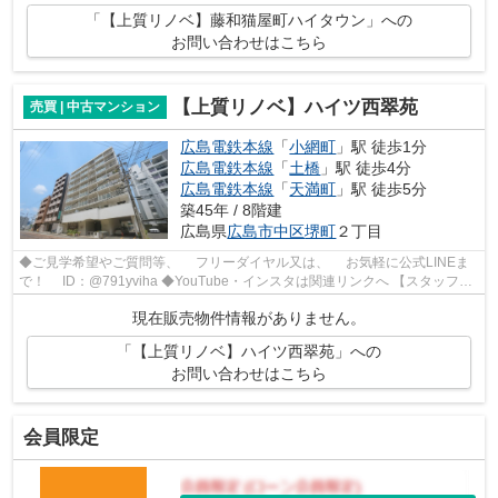
「【上質リノベ】藤和猫屋町ハイタウン」への
お問い合わせはこちら
【上質リノベ】ハイツ西翠苑
売買 | 中古マンション
広島電鉄本線
「
小網町
」駅 徒歩1分
広島電鉄本線
「
土橋
」駅 徒歩4分
広島電鉄本線
「
天満町
」駅 徒歩5分
築45年 / 8階建
広島県
広島市中区
堺町
２丁目
◆ご見学希望やご質問等、 フリーダイヤル又は、 お気軽に公式LINEま
で！ ID：@791yviha ◆YouTube・インスタは関連リンクへ 【スタッフい
ち推しポイント】 ◎R7年5月リノベーシ...
現在販売物件情報がありません。
「【上質リノベ】ハイツ西翠苑」への
お問い合わせはこちら
会員限定