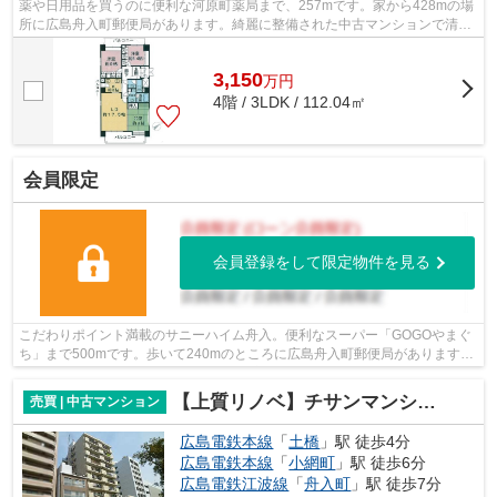
薬や日用品を買うのに便利な河原町薬局まで、257mです。家から428mの場
所に広島舟入町郵便局があります。綺麗に整備された中古マンションで清潔
感を感じます。11階建てのイチオシの物...
3,150
万
円
4階 / 3LDK / 112.04㎡
会員限定
会員登録をして限定物件を見る
こだわりポイント満載のサニーハイム舟入。便利なスーパー「GOGOやまぐ
ち」まで500mです。歩いて240mのところに広島舟入町郵便局があります。
こちらの土地は前面道路6m以上です。交通...
【上質リノベ】チサンマンション平和大通りⅡ
売買 | 中古マンション
広島電鉄本線
「
土橋
」駅 徒歩4分
広島電鉄本線
「
小網町
」駅 徒歩6分
広島電鉄江波線
「
舟入町
」駅 徒歩7分