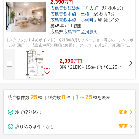
2,390
万円
広島電鉄江波線
「
舟入町
」駅 徒歩5分
広島電鉄本線
「
土橋
」駅 徒歩7分
広島電鉄本線
「
小網町
」駅 徒歩9分
築45年 / 11階建
広島県
広島市中区
河原町
【スタッフおすすめポイント】 令和8年8月リノベーション済みの「シャンボ
ール河原町」。広島市中区河原町に位置し、スーパー徒歩2分、河原町バス
停徒歩3分、平和記念公園徒歩4分。川...
2,390
万
円
3階 / 2LDK＋1S(納戸) / 61.25㎡
25
8
1～25
該当物件数
棟
販売数
件
棟を表示
駅で絞り込む
変更
変更
絞り込み条件：
なし