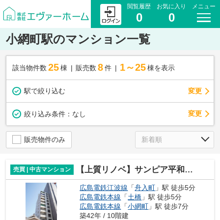
閲覧履歴
お気に入り
メニュー
0
0
小網町駅のマンション一覧
25
8
1～25
該当物件数
棟
販売数
件
棟を表示
駅で絞り込む
変更
変更
絞り込み条件：
なし
販売物件のみ
【上質リノベ】サンピア平和公園
売買 | 中古マンション
広島電鉄江波線
「
舟入町
」駅 徒歩5分
広島電鉄本線
「
土橋
」駅 徒歩5分
広島電鉄本線
「
小網町
」駅 徒歩7分
築42年 / 10階建