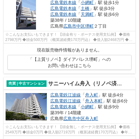
広島電鉄本線
「
小網町
」駅 徒歩1分
広島電鉄本線
「
土橋
」駅 徒歩3分
広島電鉄本線
「
天満町
」駅 徒歩6分
築38年 / 10階建
広島県
広島市中区
堺町
２丁目
☆こんなお支払いもできます！ 【頭金有り・ボーナス使用支払例】 ◆価格
2798万円 ◆頭金500万円 （概算諸経費170万円込） ◆借入額2468万円 ◆年
利0.6％ 変動金利 返済期間40年 ◆毎月...
現在販売物件情報がありません。
「【上質リノベ】ダイアパレス堺町」への
お問い合わせはこちら
サニーハイム舟入（リノベ済ペット可）
売買 | 中古マンション
広島電鉄江波線
「
舟入町
」駅 徒歩4分
広島電鉄江波線
「
舟入本町
」駅 徒歩6分
広島電鉄本線
「
小網町
」駅 徒歩9分
築39年 / 14階建
広島県
広島市中区
舟入町
☆こんなお支払いもできます！ 【頭金無し・ボーナス使用支払例】 ◆価格
2549万円 ◆頭金0万円 ◆借入額2719万円 （概算諸経費170万円込） ◆年利
0.6％ 変動金利 返済期間40年 （ご年齢...