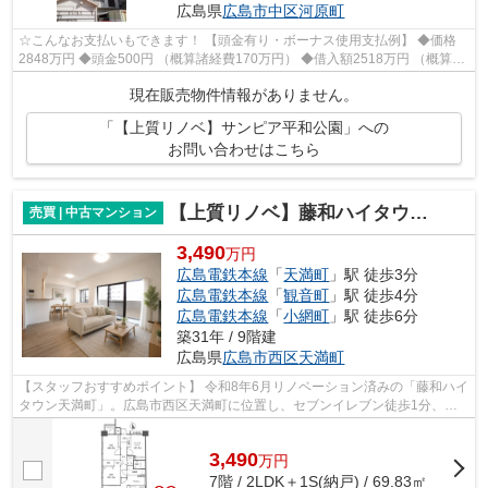
広島県
広島市中区
河原町
☆こんなお支払いもできます！ 【頭金有り・ボーナス使用支払例】 ◆価格
2848万円 ◆頭金500円 （概算諸経費170万円） ◆借入額2518万円 （概算諸
経費込） ◆年利0.6％ 変動金利 返済期...
現在販売物件情報がありません。
「【上質リノベ】サンピア平和公園」への
お問い合わせはこちら
【上質リノベ】藤和ハイタウン天満町
売買 | 中古マンション
3,490
万円
広島電鉄本線
「
天満町
」駅 徒歩3分
広島電鉄本線
「
観音町
」駅 徒歩4分
広島電鉄本線
「
小網町
」駅 徒歩6分
築31年 / 9階建
広島県
広島市西区
天満町
【スタッフおすすめポイント】 令和8年6月リノベーション済みの「藤和ハイ
タウン天満町」。広島市西区天満町に位置し、セブンイレブン徒歩1分、天
満小学校徒歩2分、天満町電停と24時...
3,490
万
円
7階 / 2LDK＋1S(納戸) / 69.83㎡