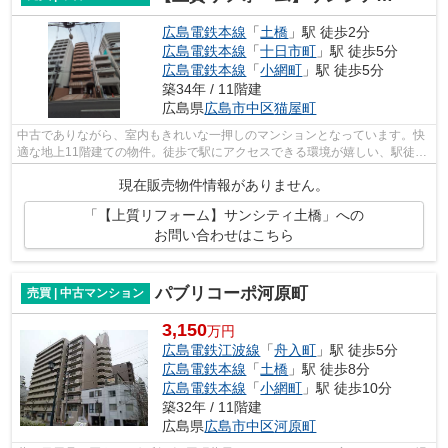
広島電鉄本線
「
土橋
」駅 徒歩2分
広島電鉄本線
「
十日市町
」駅 徒歩5分
広島電鉄本線
「
小網町
」駅 徒歩5分
築34年 / 11階建
広島県
広島市中区
猫屋町
中古でありながら、室内もきれいな一押しのマンションとなっています。快
適な地上11階建ての物件。徒歩で駅にアクセスできる環境が嬉しい、駅徒歩
2分圏内の物件です。エレベーター付き...
現在販売物件情報がありません。
「【上質リフォーム】サンシティ土橋」への
お問い合わせはこちら
パブリコーポ河原町
売買 | 中古マンション
3,150
万円
広島電鉄江波線
「
舟入町
」駅 徒歩5分
広島電鉄本線
「
土橋
」駅 徒歩8分
広島電鉄本線
「
小網町
」駅 徒歩10分
築32年 / 11階建
広島県
広島市中区
河原町