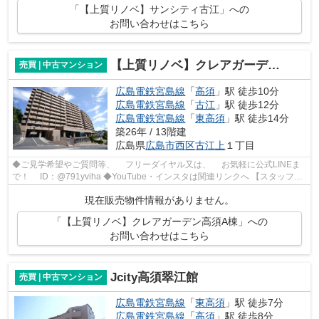
「【上質リノベ】サンシティ古江」への
お問い合わせはこちら
【上質リノベ】クレアガーデン高須A棟
売買 | 中古マンション
広島電鉄宮島線
「
高須
」駅 徒歩10分
広島電鉄宮島線
「
古江
」駅 徒歩12分
広島電鉄宮島線
「
東高須
」駅 徒歩14分
築26年 / 13階建
広島県
広島市西区
古江上
１丁目
◆ご見学希望やご質問等、 フリーダイヤル又は、 お気軽に公式LINEま
で！ ID：@791yviha ◆YouTube・インスタは関連リンクへ 【スタッフい
ち推しポイント】 ◎R6年7月リノベーシ...
現在販売物件情報がありません。
「【上質リノベ】クレアガーデン高須A棟」への
お問い合わせはこちら
Jcity高須翠江館
売買 | 中古マンション
広島電鉄宮島線
「
東高須
」駅 徒歩7分
広島電鉄宮島線
「
高須
」駅 徒歩8分