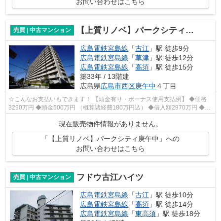
お問い合わせはこちら
【上質リノベ】パークシティ庚午中
売買 | 中古マンション
広島電鉄宮島線
「
古江
」駅 徒歩9分
広島電鉄宮島線
「
草津
」駅 徒歩12分
広島電鉄宮島線
「
高須
」駅 徒歩15分
築33年 / 13階建
広島県
広島市西区
庚午中
４丁目
☆こんなお支払いもできます！ 【頭金有り・ボーナス使用支払例】 ◆価格
3290万円 ◆頭金500万円 （概算諸経費180万円込） ◆借入額2970万円 ◆年
利0.6％ 変動金利 返済期間40年 ◆毎月...
現在販売物件情報がありません。
「【上質リノベ】パークシティ庚午中」への
お問い合わせはこちら
フドウ古江ハイツ
売買 | 中古マンション
広島電鉄宮島線
「
古江
」駅 徒歩10分
広島電鉄宮島線
「
高須
」駅 徒歩14分
広島電鉄宮島線
「
東高須
」駅 徒歩18分