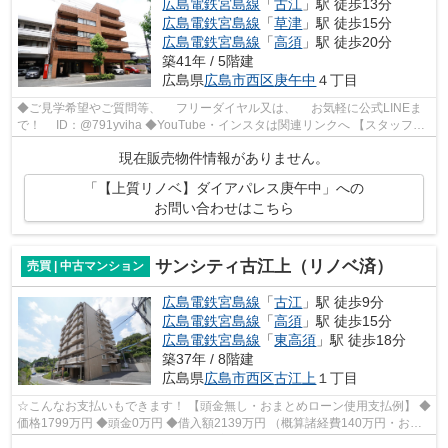
広島電鉄宮島線
「
古江
」駅 徒歩13分
広島電鉄宮島線
「
草津
」駅 徒歩15分
広島電鉄宮島線
「
高須
」駅 徒歩20分
築41年 / 5階建
広島県
広島市西区
庚午中
４丁目
◆ご見学希望やご質問等、 フリーダイヤル又は、 お気軽に公式LINEま
で！ ID：@791yviha ◆YouTube・インスタは関連リンクへ 【スタッフお
すすめポイント】 令和7年4月スケルトン...
現在販売物件情報がありません。
「【上質リノベ】ダイアパレス庚午中」への
お問い合わせはこちら
サンシティ古江上（リノベ済）
売買 | 中古マンション
広島電鉄宮島線
「
古江
」駅 徒歩9分
広島電鉄宮島線
「
高須
」駅 徒歩15分
広島電鉄宮島線
「
東高須
」駅 徒歩18分
築37年 / 8階建
広島県
広島市西区
古江上
１丁目
☆こんなお支払いもできます！ 【頭金無し・おまとめローン使用支払例】 ◆
価格1799万円 ◆頭金0万円 ◆借入額2139万円 （概算諸経費140万円・おま
とめローン200万円込） ◆年利0.6％ 変...