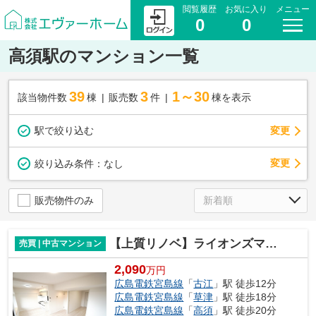
閲覧履歴
お気に入り
メニュー
0
0
高須駅のマンション一覧
39
3
1～30
該当物件数
棟
販売数
件
棟を表示
駅で絞り込む
変更
変更
絞り込み条件：
なし
販売物件のみ
【上質リノベ】ライオンズマンション古江ガーデン
売買 | 中古マンション
2,090
万円
広島電鉄宮島線
「
古江
」駅 徒歩12分
広島電鉄宮島線
「
草津
」駅 徒歩18分
広島電鉄宮島線
「
高須
」駅 徒歩20分