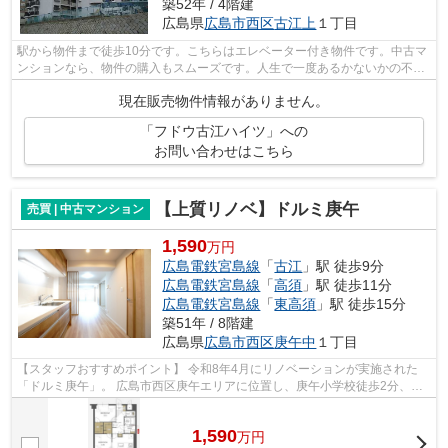
築52年 / 4階建
広島県
広島市西区
古江上
１丁目
駅から物件まで徒歩10分です。こちらはエレベーター付き物件です。中古マ
ンションなら、物件の購入もスムーズです。人生で一度あるかないかの不動
産購入で、失敗なんてしたら取り返し...
現在販売物件情報がありません。
「フドウ古江ハイツ」への
お問い合わせはこちら
【上質リノベ】ドルミ庚午
売買 | 中古マンション
1,590
万円
広島電鉄宮島線
「
古江
」駅 徒歩9分
広島電鉄宮島線
「
高須
」駅 徒歩11分
広島電鉄宮島線
「
東高須
」駅 徒歩15分
築51年 / 8階建
広島県
広島市西区
庚午中
１丁目
【スタッフおすすめポイント】 令和8年4月にリノベーションが実施された
「ドルミ庚午」。 広島市西区庚午エリアに位置し、庚午小学校徒歩2分、庚
午中3丁目バス停徒歩2分、古江電停徒...
1,590
万
円