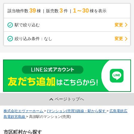
39
3
1～30
該当物件数
棟
販売数
件
棟を表示
駅で絞り込む
変更
変更
絞り込み条件：
なし
ページトップへ
株式会社エヴァーホーム
>
(マンション(売買))路線・駅から探す
>
広島電鉄広
島電鉄宮島線
>
高須駅のマンション(売買)
市区町村から探す