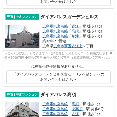
お問い合わせはこちら
ダイアパレスガーデンヒルズ古江（リノベ済）
売買 | 中古マンション
広島電鉄宮島線
「
古江
」駅 徒歩11分
広島電鉄宮島線
「
高須
」駅 徒歩18分
広島電鉄宮島線
「
草津
」駅 徒歩20分
築32年 / 7階建
広島県
広島市西区
古江上
２丁目
☆こんなお支払いもできます！ 【頭金無し・おまとめローン使用支払例】 ◆
価格1699万円 ◆頭金0万円 ◆借入額2049万円 （概算諸経費140万円・おま
とめローン200万円込） ◆年利0.6％ 変...
現在販売物件情報がありません。
「ダイアパレスガーデンヒルズ古江（リノベ済）」への
お問い合わせはこちら
ダイアパレス高須
売買 | 中古マンション
広島電鉄宮島線
「
高須
」駅 徒歩3分
広島電鉄宮島線
「
東高須
」駅 徒歩8分
広島電鉄宮島線
「
古江
」駅 徒歩9分