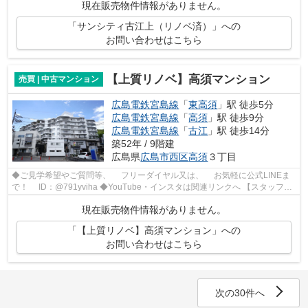
現在販売物件情報がありません。
「サンシティ古江上（リノベ済）」への
お問い合わせはこちら
【上質リノベ】高須マンション
売買 | 中古マンション
広島電鉄宮島線
「
東高須
」駅 徒歩5分
広島電鉄宮島線
「
高須
」駅 徒歩9分
広島電鉄宮島線
「
古江
」駅 徒歩14分
築52年 / 9階建
広島県
広島市西区
高須
３丁目
◆ご見学希望やご質問等、 フリーダイヤル又は、 お気軽に公式LINEま
で！ ID：@791yviha ◆YouTube・インスタは関連リンクへ 【スタッフお
すすめポイント】 令和7年7月にフルリ...
現在販売物件情報がありません。
「【上質リノベ】高須マンション」への
お問い合わせはこちら
次の30件へ