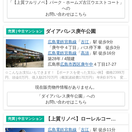
「【上質フルリノベ】パーク・ホームズ古江ウエストコート」
への
お問い合わせはこちら
ダイアパレス庚午公園
売買 | 中古マンション
広島電鉄宮島線
「
古江
」駅 徒歩9分
「庚午中４丁目」バス停下車 徒歩3分
広島電鉄宮島線
「
高須
」駅 徒歩16分
築28年 / 4階建
広島県
広島市西区
庚午中
４丁目17-27
☆こんなお支払いもできます！ 【ボーナスを使った支払い例】 価格2399万
円、頭金0万円、借入額2570万円（概算諸経費170万円） 年利0.975％ 変動
金利 返済期間35年 毎月（年12回）...
現在販売物件情報がありません。
「ダイアパレス庚午公園」への
お問い合わせはこちら
【上質リノベ】ローレルコートアネスト古江上
売買 | 中古マンション
広島電鉄宮島線
「
古江
」駅 徒歩11分