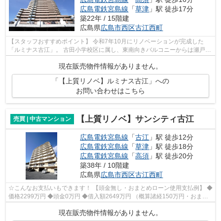
広島電鉄宮島線
「
草津
」駅 徒歩17分
築22年 / 15階建
広島県
広島市西区
古江西町
【スタッフおすすめポイント】 令和7年10月にリノベーションが完成した
「ルミナス古江」。 古田小学校区に属し、東南向きバルコニーからは瀬戸内
の街と海を一望。 丘の上の開放感と静...
現在販売物件情報がありません。
「【上質リノベ】ルミナス古江」への
お問い合わせはこちら
【上質リノベ】サンシティ古江
売買 | 中古マンション
広島電鉄宮島線
「
古江
」駅 徒歩12分
広島電鉄宮島線
「
草津
」駅 徒歩18分
広島電鉄宮島線
「
高須
」駅 徒歩20分
築38年 / 10階建
広島県
広島市西区
古江西町
☆こんなお支払いもできます！ 【頭金無し・おまとめローン使用支払例】 ◆
価格2299万円 ◆頭金0万円 ◆借入額2649万円 （概算諸経150万円・おまと
めローン200万円込） ◆年利0.6％ 変動...
現在販売物件情報がありません。