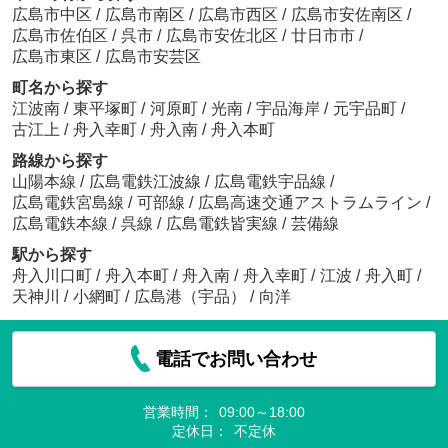
広島市中区
/
広島市南区
/
広島市西区
/
広島市安佐南区
/
広島市佐伯区
/
呉市
/
広島市安佐北区
/
廿日市市
/
広島市東区
/
広島市安芸区
町名から探す
江波南
/
東平塚町
/
河原町
/
光南
/
宇品海岸
/
元宇品町
/
古江上
/
舟入幸町
/
舟入南
/
舟入本町
路線から探す
山陽本線
/
広島電鉄江波線
/
広島電鉄宇品線
/
広島電鉄宮島線
/
可部線
/
広島高速交通アストラムライン
/
広島電鉄本線
/
呉線
/
広島電鉄皆実線
/
芸備線
駅から探す
舟入川口町
/
舟入本町
/
舟入南
/
舟入幸町
/
江波
/
舟入町
/
天神川
/
小網町
/
広島港（宇品）
/
向洋
電話でお問い合わせ
営業時間：
09:00～18:00
定休日：
不定休