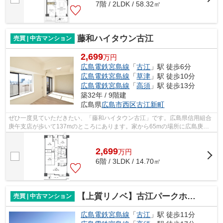
7階 / 2LDK / 58.32㎡
藤和ハイタウン古江
売買 | 中古マンション
2,699
万円
広島電鉄宮島線
「
古江
」駅 徒歩6分
広島電鉄宮島線
「
草津
」駅 徒歩10分
広島電鉄宮島線
「
高須
」駅 徒歩13分
築32年 / 9階建
広島県
広島市西区
古江新町
ぜひ一度見ていただきたい、「藤和ハイタウン古江」です。広島県信用組合
庚午支店が歩いて137mのところにあります。家から65mの場所に広島庚午
郵便局があります。こちらの物件にはエ...
2,699
万
円
6階 / 3LDK / 14.70㎡
【上質リノベ】古江パークホームズ
売買 | 中古マンション
広島電鉄宮島線
「
古江
」駅 徒歩11分