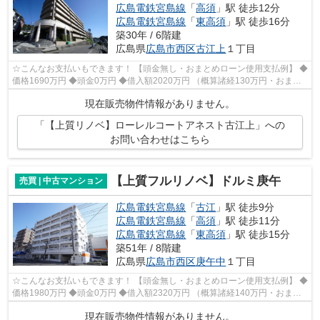
広島電鉄宮島線
「
高須
」駅 徒歩12分
広島電鉄宮島線
「
東高須
」駅 徒歩16分
築30年 / 6階建
広島県
広島市西区
古江上
１丁目
☆こんなお支払いもできます！ 【頭金無し・おまとめローン使用支払例】 ◆
価格1690万円 ◆頭金0万円 ◆借入額2020万円 （概算諸経130万円・おまと
めローン200万円込） ◆年利0.6％ 変動...
現在販売物件情報がありません。
「【上質リノベ】ローレルコートアネスト古江上」への
お問い合わせはこちら
【上質フルリノベ】ドルミ庚午
売買 | 中古マンション
広島電鉄宮島線
「
古江
」駅 徒歩9分
広島電鉄宮島線
「
高須
」駅 徒歩11分
広島電鉄宮島線
「
東高須
」駅 徒歩15分
築51年 / 8階建
広島県
広島市西区
庚午中
１丁目
☆こんなお支払いもできます！ 【頭金無し・おまとめローン使用支払例】 ◆
価格1980万円 ◆頭金0万円 ◆借入額2320万円 （概算諸経140万円・おまと
めローン200万円込） ◆年利0.6％ 変動...
現在販売物件情報がありません。