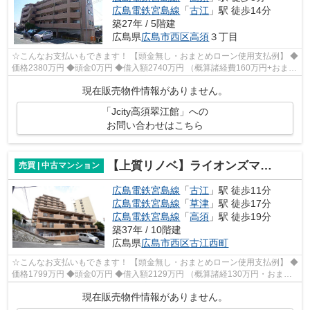
広島電鉄宮島線
「
古江
」駅 徒歩14分
築27年 / 5階建
広島県
広島市西区
高須
３丁目
☆こんなお支払いもできます！ 【頭金無し・おまとめローン使用支払例】 ◆
価格2380万円 ◆頭金0万円 ◆借入額2740万円 （概算諸経費160万円+おまと
めローン200万円込） ◆年利0.6％ 変動...
現在販売物件情報がありません。
「Jcity高須翠江館」への
お問い合わせはこちら
【上質リノベ】ライオンズマンション古江西A棟
売買 | 中古マンション
広島電鉄宮島線
「
古江
」駅 徒歩11分
広島電鉄宮島線
「
草津
」駅 徒歩17分
広島電鉄宮島線
「
高須
」駅 徒歩19分
築37年 / 10階建
広島県
広島市西区
古江西町
☆こんなお支払いもできます！ 【頭金無し・おまとめローン使用支払例】 ◆
価格1799万円 ◆頭金0万円 ◆借入額2129万円 （概算諸経130万円・おまと
めローン200万円込） ◆年利0.6％ 変動...
現在販売物件情報がありません。