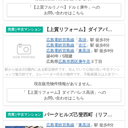
「【上質フルリノベ】ドルミ庚午」への
お問い合わせはこちら
【上質リフォーム】ダイアパレス高須
売買 | 中古マンション
広島電鉄宮島線
「
高須
」駅 徒歩3分
広島電鉄宮島線
「
古江
」駅 徒歩8分
広島電鉄宮島線
「
東高須
」駅 徒歩9分
築40年 / 5階建
広島県
広島市西区
庚午北
３丁目
駅から徒歩3分圏内にある駅近物件です。住んでいて心地の良い中古マンシ
ョンで魅力的です。エレベーター付きの物件です。不動産購入は人生で一度
あるかないかの大きな買い物です。失敗...
現在販売物件情報がありません。
「【上質リフォーム】ダイアパレス高須」への
お問い合わせはこちら
パークヒルズ己斐西町（リフォーム済）
売買 | 中古マンション
広島電鉄宮島線
「
東高須
」駅 徒歩8分