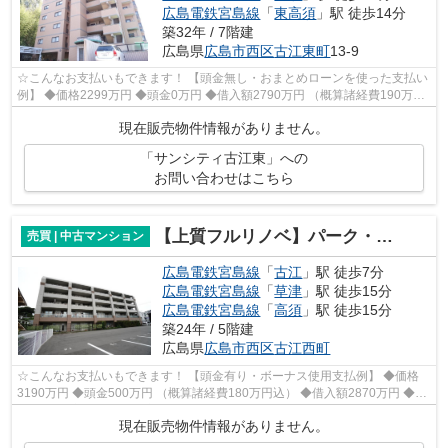
広島電鉄宮島線
「
東高須
」駅 徒歩14分
築32年 / 7階建
広島県
広島市西区
古江東町
13-9
☆こんなお支払いもできます！ 【頭金無し・おまとめローンを使った支払い
例】 ◆価格2299万円 ◆頭金0万円 ◆借入額2790万円 （概算諸経費190万円
+おまとめローン300万円込） ◆年利1.35...
現在販売物件情報がありません。
「サンシティ古江東」への
お問い合わせはこちら
【上質フルリノベ】パーク・ホームズ古江ウエストコート
売買 | 中古マンション
広島電鉄宮島線
「
古江
」駅 徒歩7分
広島電鉄宮島線
「
草津
」駅 徒歩15分
広島電鉄宮島線
「
高須
」駅 徒歩15分
築24年 / 5階建
広島県
広島市西区
古江西町
☆こんなお支払いもできます！ 【頭金有り・ボーナス使用支払例】 ◆価格
3190万円 ◆頭金500万円 （概算諸経費180万円込） ◆借入額2870万円 ◆年
利0.6％ 変動金利 返済期間40年 ◆毎月...
現在販売物件情報がありません。