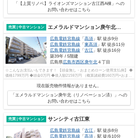
「【上質リノベ】ライオンズマンション古江西A棟」への
お問い合わせはこちら
エメラルドマンション庚午北（リノベーション済）
売買 | 中古マンション
広島電鉄宮島線
「
高須
」駅 徒歩9分
広島電鉄宮島線
「
東高須
」駅 徒歩11分
広島電鉄宮島線
「
古江
」駅 徒歩16分
築39年 / 5階建
広島県
広島市西区
庚午北
４丁目
☆こんなお支払いもできます！ 【頭金無し・おまとめローン使用支払例】 ◆
価格1799万円 ◆頭金0万円 ◆借入額2159万円 （概算諸経費160万円+おまと
めローン200万円込） ◆年利0.6％ 変動...
現在販売物件情報がありません。
「エメラルドマンション庚午北（リノベーション済）」への
お問い合わせはこちら
サンシティ古江東
売買 | 中古マンション
広島電鉄宮島線
「
古江
」駅 徒歩8分
広島電鉄宮島線
「
高須
」駅 徒歩10分