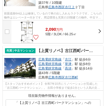
築37年 / 10階建
広島県
広島市西区
古江上
２丁目
前面道路6m以上は確保しているので車の出し入れもラクラクです。こちらの
物件はエレベーター付きです。周辺環境も充実の10階建ての物件。中古マン
ションなら、物件の購入もスムーズで...
2,090
万
円
5階 / 3LDK / 66.25㎡
【上質リノベ】古江西町パークマンション
売買 | 中古マンション
広島電鉄宮島線
「
古江
」駅 徒歩6分
広島電鉄宮島線
「
草津
」駅 徒歩8分
広島電鉄宮島線
「
高須
」駅 徒歩14分
築43年 / 5階建
広島県
広島市西区
古江西町
【スタッフおすすめポイント】 令和7年10月にリノベーションが完成した
「古江西町パークマンション」。 古田小学校まで徒歩1分という人気の文教
エリアにあり、 歴史ある平地の街並み...
現在販売物件情報がありません。
「【上質リノベ】古江西町パークマンション」への