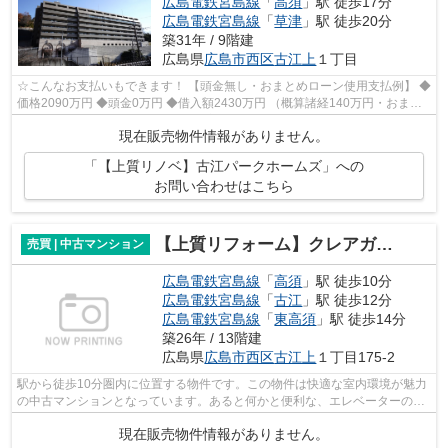
広島電鉄宮島線
「
高須
」駅 徒歩17分
広島電鉄宮島線
「
草津
」駅 徒歩20分
築31年 / 9階建
広島県
広島市西区
古江上
１丁目
☆こんなお支払いもできます！ 【頭金無し・おまとめローン使用支払例】 ◆
価格2090万円 ◆頭金0万円 ◆借入額2430万円 （概算諸経140万円・おまと
めローン200万円込） ◆年利0.6％ 変動...
現在販売物件情報がありません。
「【上質リノベ】古江パークホームズ」への
お問い合わせはこちら
【上質リフォーム】クレアガーデン高須B棟
売買 | 中古マンション
広島電鉄宮島線
「
高須
」駅 徒歩10分
広島電鉄宮島線
「
古江
」駅 徒歩12分
広島電鉄宮島線
「
東高須
」駅 徒歩14分
築26年 / 13階建
広島県
広島市西区
古江上
１丁目175-2
駅から徒歩10分圏内に位置する物件です。この物件は快適な室内環境が魅力
の中古マンションとなっています。あると何かと便利な、エレベーターのあ
る物件となっています。13階建ての物...
現在販売物件情報がありません。