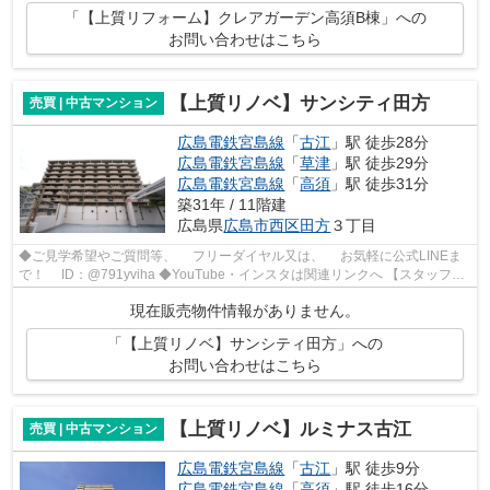
「【上質リフォーム】クレアガーデン高須B棟」への
お問い合わせはこちら
【上質リノベ】サンシティ田方
売買 | 中古マンション
広島電鉄宮島線
「
古江
」駅 徒歩28分
広島電鉄宮島線
「
草津
」駅 徒歩29分
広島電鉄宮島線
「
高須
」駅 徒歩31分
築31年 / 11階建
広島県
広島市西区
田方
３丁目
◆ご見学希望やご質問等、 フリーダイヤル又は、 お気軽に公式LINEま
で！ ID：@791yviha ◆YouTube・インスタは関連リンクへ 【スタッフい
ち推しポイント】 ◎R6年10月リノベーシ...
現在販売物件情報がありません。
「【上質リノベ】サンシティ田方」への
お問い合わせはこちら
【上質リノベ】ルミナス古江
売買 | 中古マンション
広島電鉄宮島線
「
古江
」駅 徒歩9分
広島電鉄宮島線
「
高須
」駅 徒歩16分