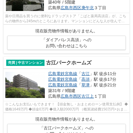
築40年 / 5階建
広島県
広島市西区
庚午北
３丁目
薬や日用品を買うのに便利なドラッグストア「こばと薬局高須店」が、こち
らの物件から245mのところにあります。マンションにどんな人が住んでい
るのかも中古マンションなら事前に知れ...
現在販売物件情報がありません。
「ダイアパレス高須」への
お問い合わせはこちら
古江パークホームズ
売買 | 中古マンション
広島電鉄宮島線
「
古江
」駅 徒歩11分
広島電鉄宮島線
「
高須
」駅 徒歩17分
広島電鉄宮島線
「
草津
」駅 徒歩21分
築31年 / 9階建
広島県
広島市西区
古江上
１丁目
☆こんなお支払いもできます！ 【頭金無し・おまとめローン使用支払例】 ◆
価格1649万円 ◆頭金0万円 ◆借入額2000万円 （概算諸経費150万円+おまと
めローン200万円込） ◆年利0.8％ 変...
現在販売物件情報がありません。
「古江パークホームズ」への