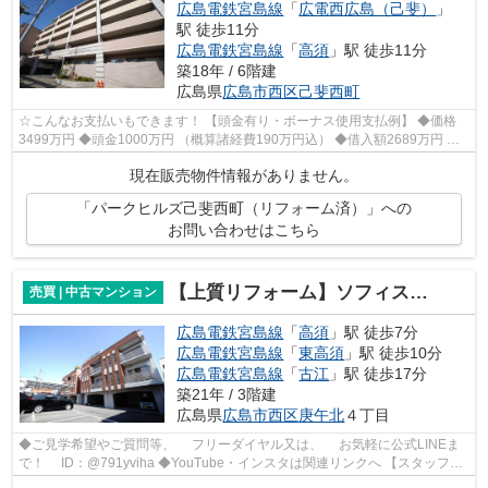
広島電鉄宮島線
「
広電西広島（己斐）
」
駅 徒歩11分
広島電鉄宮島線
「
高須
」駅 徒歩11分
築18年 / 6階建
広島県
広島市西区
己斐西町
☆こんなお支払いもできます！ 【頭金有り・ボーナス使用支払例】 ◆価格
3499万円 ◆頭金1000万円 （概算諸経費190万円込） ◆借入額2689万円 ◆
年利0.6％ 変動金利 返済期間40年 ◆毎月...
現在販売物件情報がありません。
「パークヒルズ己斐西町（リフォーム済）」への
お問い合わせはこちら
【上質リフォーム】ソフィスコート庚午北
売買 | 中古マンション
広島電鉄宮島線
「
高須
」駅 徒歩7分
広島電鉄宮島線
「
東高須
」駅 徒歩10分
広島電鉄宮島線
「
古江
」駅 徒歩17分
築21年 / 3階建
広島県
広島市西区
庚午北
４丁目
◆ご見学希望やご質問等、 フリーダイヤル又は、 お気軽に公式LINEま
で！ ID：@791yviha ◆YouTube・インスタは関連リンクへ 【スタッフい
ち推しポイント】 ◎R6年7月リフォーム...