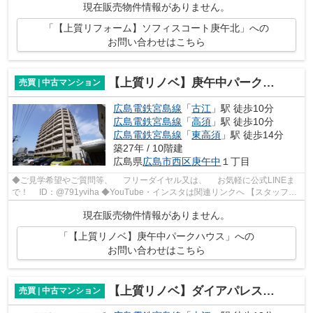
現在販売物件情報がありません。
「【上質リフォーム】ソフィスコート庚午北」への
お問い合わせはこちら
【上質リノベ】庚午中パークハウス
売買 | 中古マンション
広島電鉄宮島線
「
古江
」駅 徒歩10分
広島電鉄宮島線
「
高須
」駅 徒歩10分
広島電鉄宮島線
「
東高須
」駅 徒歩14分
築27年 / 10階建
広島県
広島市西区
庚午中
１丁目
◆ご見学希望やご質問等、 フリーダイヤル又は、 お気軽に公式LINEま
で！ ID：@791yviha ◆YouTube・インスタは関連リンクへ 【スタッフい
ち推しポイント】 ◎R7年3月リノベーシ...
現在販売物件情報がありません。
「【上質リノベ】庚午中パークハウス」への
お問い合わせはこちら
【上質リノベ】ダイアパレス庚午中
売買 | 中古マンション