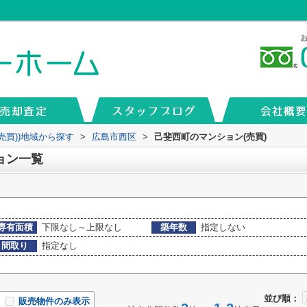
売買))地域から探す
>
広島市西区
>
己斐西町のマンション(売買)
ョン一覧
専有面積
下限なし～上限なし
築年数
指定しない
間取り
指定なし
並び順：
販売物件のみ表示