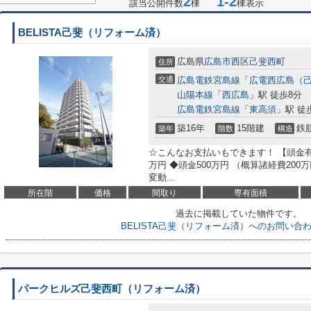
2
1-2
該当公開件数
棟
棟表示
BELISTA己斐（リフォーム済）
広島県
広島市西区
己斐西町
住所
交通
広島電鉄宮島線
「
広電西広島（
山陽本線
「
西広島
」駅 徒歩8分
広島電鉄宮島線
「
東高須
」駅 徒
築16年
15階建
鉄
築年
階数
構造
☆こんなお支払いもできます！ 【頭金有
万円 ◆頭金500万円 （概算諸経費200万
変動...
所在階
価格
間取り
専有面積
過去に掲載していた物件です。
BELISTA己斐（リフォーム済）へのお問い合
パークヒルズ己斐西町（リフォーム済）