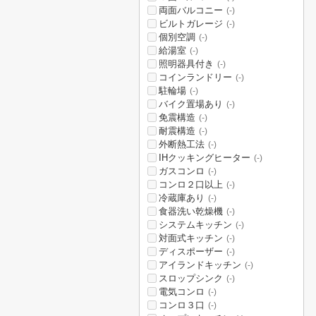
両面バルコニー
(-)
ビルトガレージ
(-)
個別空調
(-)
給湯室
(-)
照明器具付き
(-)
コインランドリー
(-)
駐輪場
(-)
バイク置場あり
(-)
免震構造
(-)
耐震構造
(-)
外断熱工法
(-)
IHクッキングヒーター
(-)
ガスコンロ
(-)
コンロ２口以上
(-)
冷蔵庫あり
(-)
食器洗い乾燥機
(-)
システムキッチン
(-)
対面式キッチン
(-)
ディスポーザー
(-)
アイランドキッチン
(-)
スロップシンク
(-)
電気コンロ
(-)
コンロ３口
(-)