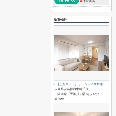
2
件が該当
新着物件
【上質リノベ】サンシティ大州通
広島県安芸郡府中町千代
山陽本線「天神川」駅 徒歩12分
築29年