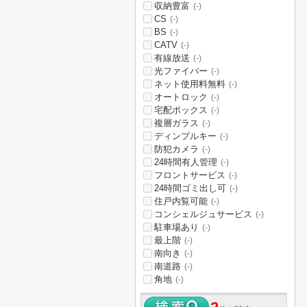
収納豊富
(-)
CS
(-)
BS
(-)
CATV
(-)
有線放送
(-)
光ファイバー
(-)
ネット使用料無料
(-)
オートロック
(-)
宅配ボックス
(-)
複層ガラス
(-)
ディンプルキー
(-)
防犯カメラ
(-)
24時間有人管理
(-)
フロントサービス
(-)
24時間ゴミ出し可
(-)
住戸内覧可能
(-)
コンシェルジュサービス
(-)
駐車場あり
(-)
最上階
(-)
南向き
(-)
南道路
(-)
角地
(-)