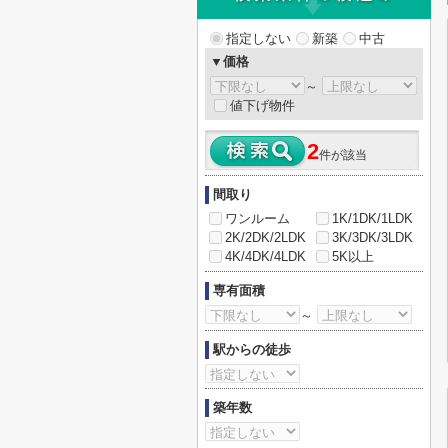
指定しない
新築
中古
▼価格
～
値下げ物件
2
件が該当
間取り
ワンルーム
1K/1DK/1LDK
2K/2DK/2LDK
3K/3DK/3LDK
4K/4DK/4LDK
5K以上
専有面積
～
駅からの徒歩
築年数