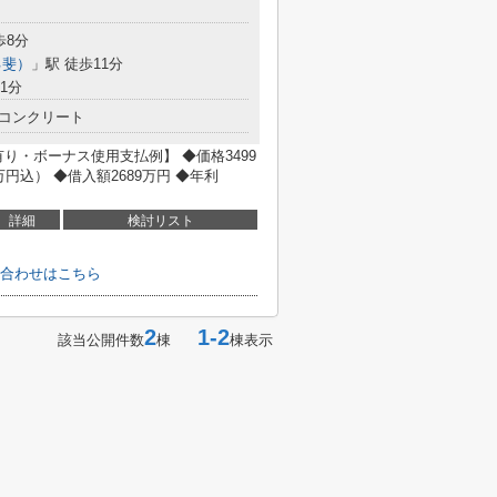
歩8分
己斐）
」駅 徒歩11分
1分
コンクリート
り・ボーナス使用支払例】 ◆価格3499
万円込） ◆借入額2689万円 ◆年利
詳細
検討リスト
合わせはこちら
2
1-2
該当公開件数
棟
棟表示