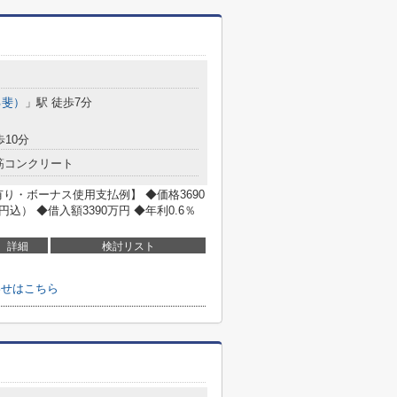
己斐）
」駅 徒歩7分
歩10分
筋コンクリート
り・ボーナス使用支払例】 ◆価格3690
円込） ◆借入額3390万円 ◆年利0.6％
詳細
検討リスト
わせはこちら