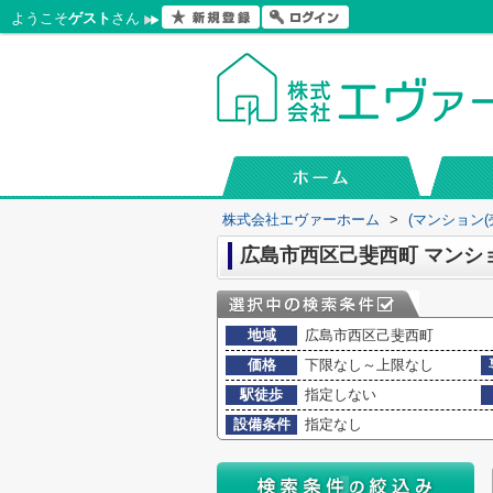
ようこそ
ゲスト
さん
株式会社エヴァーホーム
>
(マンション(
広島市西区己斐西町 マンシ
地域
広島市西区己斐西町
価格
下限なし～上限なし
駅徒歩
指定しない
設備条件
指定なし