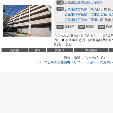
広島県
広島市西区
己斐西町
住所
交通
広島電鉄宮島線
「
東高須
」駅 徒
広島電鉄宮島線
「
広電西広島（
広島電鉄宮島線
「
高須
」駅 徒歩1
築18年
6階建
鉄筋
築年
階数
構造
☆こんなお支払いもできます！ 【頭金有
万円 ◆頭金1000万円 （概算諸経費190
0.6％ 変動...
所在階
価格
間取り
専有面積
過去に掲載していた物件です。
パークヒルズ己斐西町（リフォーム済）へのお問い