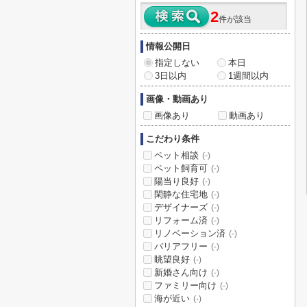
2
件が該当
情報公開日
指定しない
本日
3日以内
1週間以内
画像・動画あり
画像あり
動画あり
こだわり条件
ペット相談
(-)
ペット飼育可
(-)
陽当り良好
(-)
閑静な住宅地
(-)
デザイナーズ
(-)
リフォーム済
(-)
リノベーション済
(-)
バリアフリー
(-)
眺望良好
(-)
新婚さん向け
(-)
ファミリー向け
(-)
海が近い
(-)