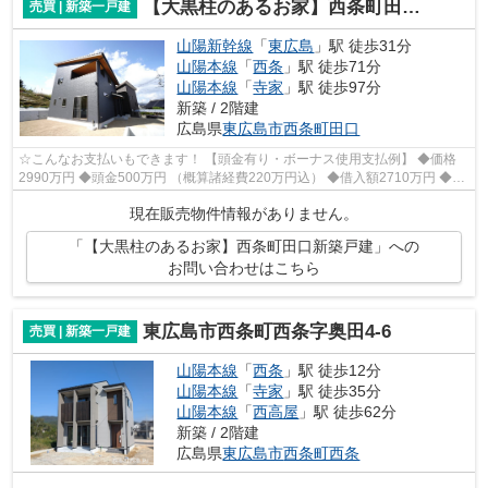
【大黒柱のあるお家】西条町田口新築戸建
売買 | 新築一戸建
山陽新幹線
「
東広島
」駅 徒歩31分
山陽本線
「
西条
」駅 徒歩71分
山陽本線
「
寺家
」駅 徒歩97分
新築 / 2階建
広島県
東広島市
西条町田口
☆こんなお支払いもできます！ 【頭金有り・ボーナス使用支払例】 ◆価格
2990万円 ◆頭金500万円 （概算諸経費220万円込） ◆借入額2710万円 ◆年
利0.6％ 変動金利 返済期間40年 ◆毎月...
現在販売物件情報がありません。
「【大黒柱のあるお家】西条町田口新築戸建」への
お問い合わせはこちら
東広島市西条町西条字奥田4-6
売買 | 新築一戸建
山陽本線
「
西条
」駅 徒歩12分
山陽本線
「
寺家
」駅 徒歩35分
山陽本線
「
西高屋
」駅 徒歩62分
新築 / 2階建
広島県
東広島市
西条町西条