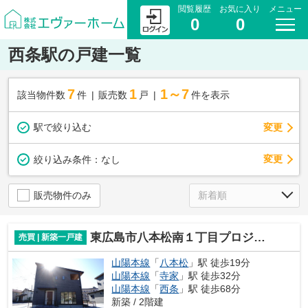
閲覧履歴
お気に入り
メニュー
0
0
西条駅の戸建一覧
7
1
1～7
該当物件数
件
販売数
戸
件を表示
駅で絞り込む
変更
変更
絞り込み条件：
なし
販売物件のみ
東広島市八本松南１丁目プロジェクトA棟
売買 | 新築一戸建
山陽本線
「
八本松
」駅 徒歩19分
山陽本線
「
寺家
」駅 徒歩32分
山陽本線
「
西条
」駅 徒歩68分
新築 / 2階建