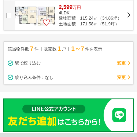
東広島市内の不動産情報をより求めるの...
2,599
万
円
4LDK
建物面積：115.24㎡（34.86坪）
土地面積：171.58㎡（51.9坪）
7
1
1～7
該当物件数
件
販売数
戸
件を表示
駅で絞り込む
変更
変更
絞り込み条件：
なし