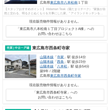
広島県
東広島市
八本松南
１丁目
【スタッフおすすめポイント】 Hidamari Teak（陽だまりチーク） “家族が自
然と交わる、明るさとぬくもりを大事にした家。” アイランドキッチンを中
心に家族が自然と交わる約18帖のLDK...
現在販売物件情報がありません。
「東広島市八本松南１丁目プロジェクトA棟」への
お問い合わせはこちら
東広島市西条町寺家
売買 | 中古一戸建
山陽本線
「
寺家
」駅 徒歩14分
山陽本線
「
西条
」駅 徒歩23分
山陽本線
「
八本松
」駅 徒歩54分
築9年 / 2階建
広島県
東広島市
西条町寺家
現在販売物件情報がありません。
「東広島市西条町寺家」への
お問い合わせはこちら