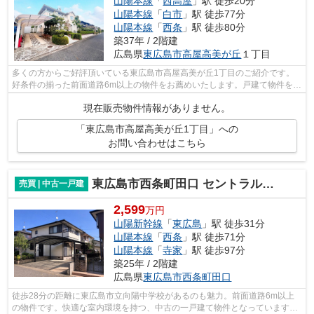
山陽本線
「
西高屋
」駅 徒歩20分
山陽本線
「
白市
」駅 徒歩77分
山陽本線
「
西条
」駅 徒歩80分
築37年 / 2階建
広島県
東広島市
高屋高美が丘
１丁目
多くの方からご好評頂いている東広島市高屋高美が丘1丁目のご紹介です。
好条件の揃った前面道路6m以上の物件をお薦めいたします。戸建て物件をお
探しの方は、便利な価格からなる中古物...
現在販売物件情報がありません。
「東広島市高屋高美が丘1丁目」への
お問い合わせはこちら
東広島市西条町田口 セントラルハイツ
売買 | 中古一戸建
2,599
万円
山陽新幹線
「
東広島
」駅 徒歩31分
山陽本線
「
西条
」駅 徒歩71分
山陽本線
「
寺家
」駅 徒歩97分
築25年 / 2階建
広島県
東広島市
西条町田口
徒歩28分の距離に東広島市立向陽中学校があるのも魅力。前面道路6m以上
の物件です。快適な室内環境を持つ、中古の一戸建て物件となっています。