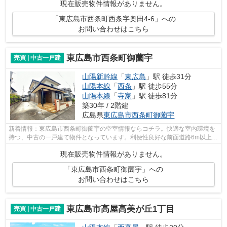
現在販売物件情報がありません。
「東広島市西条町西条字奥田4-6」への
お問い合わせはこちら
東広島市西条町御薗宇
売買 | 中古一戸建
山陽新幹線
「
東広島
」駅 徒歩31分
山陽本線
「
西条
」駅 徒歩55分
山陽本線
「
寺家
」駅 徒歩81分
築30年 / 2階建
広島県
東広島市
西条町御薗宇
新着情報：東広島市西条町御薗宇の空室情報ならコチラ。快適な室内環境を
持つ、中古の一戸建て物件となっています。利便性良好な前面道路6m以上の
物件をご検討くださいませ。東広島市...
現在販売物件情報がありません。
「東広島市西条町御薗宇」への
お問い合わせはこちら
東広島市高屋高美が丘1丁目
売買 | 中古一戸建