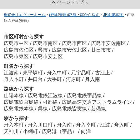
ページトップへ
株式会社エヴァーホーム
>
(戸建(売買))路線・駅から探す
>
JR山陽本線
>
西条
駅の戸建(売買)
市区町村から探す
広島市中区
/
広島市南区
/
広島市西区
/
広島市安佐南区
/
広島市佐伯区
/
呉市
/
広島市安佐北区
/
廿日市市
/
広島市東区
/
広島市安芸区
町名から探す
江波南
/
東平塚町
/
舟入中町
/
元宇品町
/
古江上
/
舟入本町
/
井口台
/
大手町
/
河原町
/
舟入南
路線から探す
山陽本線
/
広島電鉄江波線
/
広島電鉄宇品線
/
広島電鉄宮島線
/
可部線
/
広島高速交通アストラムライン
/
広島電鉄本線
/
呉線
/
広島電鉄皆実線
/
芸備線
駅から探す
舟入本町
/
舟入川口町
/
舟入南
/
舟入幸町
/
江波
/
舟入町
/
天神川
/
小網町
/
広島港（宇品）
/
向洋