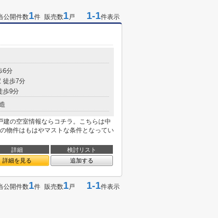
1
1
1-1
当公開件数
件 販売数
戸
件表示
歩6分
 徒歩7分
徒歩9分
造
戸建の空室情報ならコチラ。こちらは中
の物件はもはやマストな条件となってい
詳細
検討リスト
詳細を見る
追加する
1
1
1-1
当公開件数
件 販売数
戸
件表示