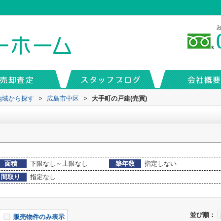
)地域から探す
>
広島市中区
>
大手町の戸建(売買)
面積
下限なし～上限なし
築年数
指定しない
間取り
指定なし
並び順：
販売物件のみ表示