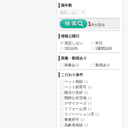
築年数
1
件が該当
情報公開日
指定しない
本日
3日以内
1週間以内
画像・動画あり
画像あり
動画あり
こだわり条件
ペット相談
(-)
ペット飼育可
(-)
陽当り良好
(-)
閑静な住宅地
(-)
デザイナーズ
(-)
リフォーム済
(-)
リノベーション済
(-)
事務所可
(-)
高齢者相談
(-)