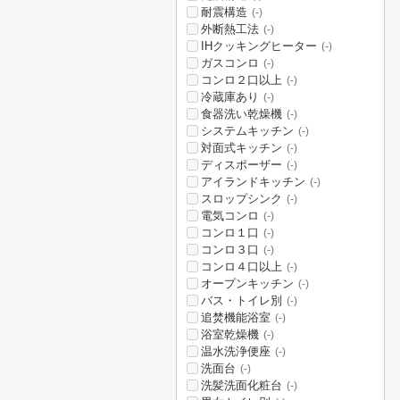
耐震構造
(-)
外断熱工法
(-)
IHクッキングヒーター
(-)
ガスコンロ
(-)
コンロ２口以上
(-)
冷蔵庫あり
(-)
食器洗い乾燥機
(-)
システムキッチン
(-)
対面式キッチン
(-)
ディスポーザー
(-)
アイランドキッチン
(-)
スロップシンク
(-)
電気コンロ
(-)
コンロ１口
(-)
コンロ３口
(-)
コンロ４口以上
(-)
オープンキッチン
(-)
バス・トイレ別
(-)
追焚機能浴室
(-)
浴室乾燥機
(-)
温水洗浄便座
(-)
洗面台
(-)
洗髪洗面化粧台
(-)