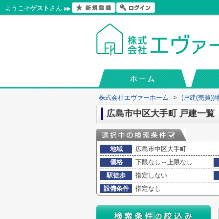
ようこそ
ゲスト
さん
株式会社エヴァーホーム
>
(戸建(売買)
広島市中区大手町 戸建一覧
地域
広島市中区大手町
価格
下限なし～上限なし
駅徒歩
指定しない
設備条件
指定なし