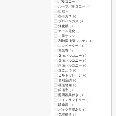
バルコニー
(-)
ルーフバルコニー
(-)
出窓
(-)
都市ガス
(-)
プロパンガス
(-)
浄化槽
(-)
オール電化
(-)
二重サッシ
(-)
24時間換気システム
(-)
エレベーター
(-)
電気有
(-)
２面バルコニー
(-)
３面バルコニー
(-)
両面バルコニー
(-)
堀ごたつ
(-)
ビルトガレージ
(-)
個別空調
(-)
機械警備
(-)
給湯室
(-)
照明器具付き
(-)
コインランドリー
(-)
駐輪場
(-)
バイク置場あり
(-)
免震構造
(-)