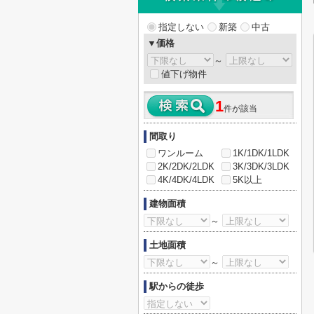
指定しない
新築
中古
▼価格
～
値下げ物件
1
件が該当
間取り
ワンルーム
1K/1DK/1LDK
2K/2DK/2LDK
3K/3DK/3LDK
4K/4DK/4LDK
5K以上
建物面積
～
土地面積
～
駅からの徒歩