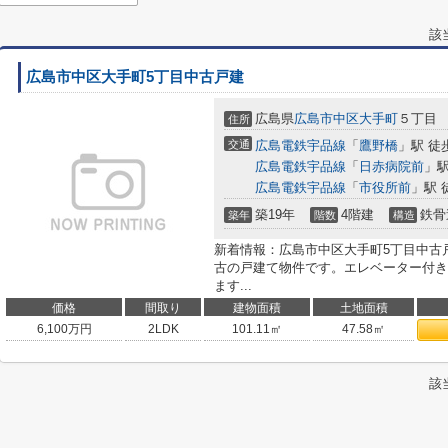
該
広島市中区大手町5丁目中古戸建
広島県
広島市中区
大手町
５丁目
住所
交通
広島電鉄宇品線
「
鷹野橋
」駅 徒
広島電鉄宇品線
「
日赤病院前
」駅
広島電鉄宇品線
「
市役所前
」駅 
築19年
4階建
鉄骨
築年
階数
構造
新着情報：広島市中区大手町5丁目中古
古の戸建て物件です。エレベーター付き
ます...
価格
間取り
建物面積
土地面積
6,100
万円
2LDK
101.11㎡
47.58㎡
該