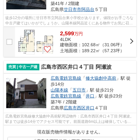
築41年 / 2階建
広島県
廿日市市
阿品台
５丁目
徒歩12分の場所に廿日市市立阿品台東小学校があります。値段がお手ごろな
中古戸建てはいかがでしょうか。山陽本線阿品近くにある物件でお気に召し
たものがあれば、当社スタッフにお気...
2,599
万
円
4LDK
建物面積：102.68㎡（31.06坪）
土地面積：189.22㎡（57.23坪）
広島市西区井口４丁目 阿瀬波
売買 | 中古一戸建
広島電鉄宮島線
「
修大協創中高前
」駅 徒
歩14分
山陽本線
「
五日市
」駅 徒歩21分
広島電鉄宮島線
「
井口
」駅 徒歩23分
築7年 / 2階建
広島県
広島市西区
井口
４丁目
広島電鉄宮島線修大協創中高前駅周辺物件：広島市西区井口４丁目 阿瀬波。
駅までは徒歩14分でアクセス可能です。前面道路6m以上は確保しているの
で車の出し入れもラクラクです。経済的...
現在販売物件情報がありません。