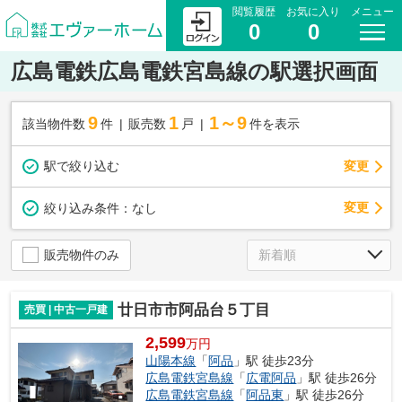
閲覧履歴
お気に入り
メニュー
0
0
広島電鉄広島電鉄宮島線の駅選択画面
9
1
1～9
該当物件数
件
販売数
戸
件を表示
駅で絞り込む
変更
変更
絞り込み条件：
なし
販売物件のみ
廿日市市阿品台５丁目
売買 | 中古一戸建
2,599
万円
山陽本線
「
阿品
」駅 徒歩23分
広島電鉄宮島線
「
広電阿品
」駅 徒歩26分
広島電鉄宮島線
「
阿品東
」駅 徒歩26分