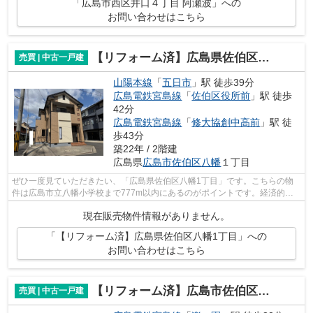
「広島市西区井口４丁目 阿瀬波」への
お問い合わせはこちら
【リフォーム済】広島県佐伯区八幡1丁目
売買 | 中古一戸建
山陽本線
「
五日市
」駅 徒歩39分
広島電鉄宮島線
「
佐伯区役所前
」駅 徒歩
42分
広島電鉄宮島線
「
修大協創中高前
」駅 徒
歩43分
築22年 / 2階建
広島県
広島市佐伯区
八幡
１丁目
ぜひ一度見ていただきたい、「広島県佐伯区八幡1丁目」です。こちらの物
件は広島市立八幡小学校まで777m以内にあるのがポイントです。経済的な
メリットも大きい、中古の戸建て物件とな...
現在販売物件情報がありません。
「【リフォーム済】広島県佐伯区八幡1丁目」への
お問い合わせはこちら
【リフォーム済】広島市佐伯区河内南２丁目 彩が丘
売買 | 中古一戸建