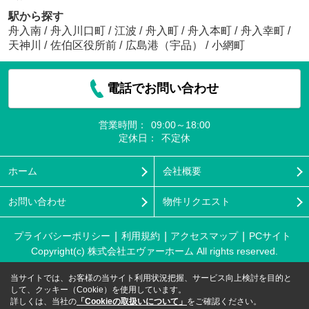
駅から探す
舟入南
/
舟入川口町
/
江波
/
舟入町
/
舟入本町
/
舟入幸町
/
天神川
/
佐伯区役所前
/
広島港（宇品）
/
小網町
電話でお問い合わせ
営業時間：
09:00～18:00
定休日：
不定休
ホーム
会社概要
お問い合わせ
物件リクエスト
プライバシーポリシー
利用規約
アクセスマップ
PCサイト
Copyright(c) 株式会社エヴァーホーム All rights reserved.
当サイトでは、お客様の当サイト利用状況把握、サービス向上検討を目的と
して、クッキー（Cookie）を使用しています。
詳しくは、当社の
「Cookieの取扱いについて」
をご確認ください。