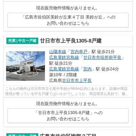
市佐伯区にある物件についてご質問な...
現在販売物件情報がありません。
「広島市佐伯区美鈴が丘東４丁目 美鈴が丘」への
お問い合わせはこちら
廿日市市上平良1305-8戸建
売買 | 中古一戸建
山陽本線
「
宮内串戸
」駅 徒歩21分
広島電鉄宮島線
「
廿日市市役所前平良
」
駅 徒歩21分
広島電鉄宮島線
「
宮内
」駅 徒歩24分
築10年 / 2階建
広島県
廿日市市
上平良
こちらの物件は廿日市市立七尾中学校が984m以内にあります。設備や周辺
環境が整っている中古戸建てはいかがでしょうか。周辺環境も良好で、魅力
的な住環境のある、平成27年9月築の物件...
現在販売物件情報がありません。
「廿日市市上平良1305-8戸建」への
お問い合わせはこちら