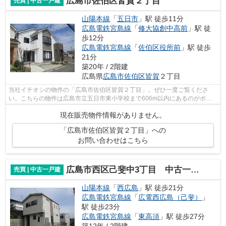
広島市佐伯区皆賀２丁目
売買 | 中古一戸建
山陽本線
「
五日市
」駅 徒歩11分
広島電鉄宮島線
「
修大協創中高前
」駅 徒
歩12分
広島電鉄宮島線
「
佐伯区役所前
」駅 徒歩
21分
築20年 / 2階建
広島県
広島市佐伯区
皆賀
２丁目
当社イチオシの物件の「広島市佐伯区皆賀２丁目」。ぜひ一度ご覧くださ
い。こちらの物件は広島市立五日市東小学校まで606m以内にあるのがポイ
ントです。こちらの物件は中古戸建物件で...
現在販売物件情報がありません。
「広島市佐伯区皆賀２丁目」への
お問い合わせはこちら
広島市西区己斐中3丁目 中古一戸建て(JS)
売買 | 中古一戸建
山陽本線
「
西広島
」駅 徒歩21分
広島電鉄宮島線
「
広電西広島（己斐）
」
駅 徒歩23分
広島電鉄宮島線
「
東高須
」駅 徒歩27分
築12年 / 2階建