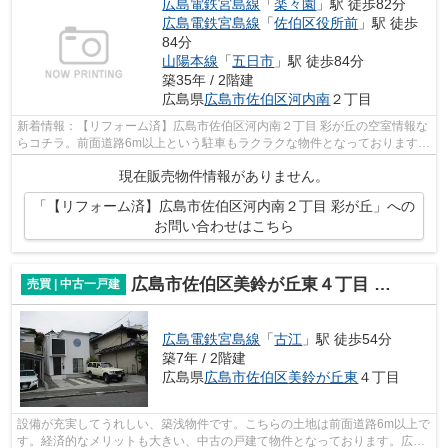
広島電鉄宮島線
「
楽々園
」駅 徒歩82分
広島電鉄宮島線
「
佐伯区役所前
」駅 徒歩
84分
山陽本線
「
五日市
」駅 徒歩84分
築35年 / 2階建
広島県
広島市佐伯区
河内南
２丁目
新着情報：【リフォーム済】広島市佐伯区河内南２丁目 彩が丘の空室情報な
らコチラ。前面道路6m以上という駐車もラクラクな物件となっております。
綺麗な室内の中古戸建て物件で素敵な...
現在販売物件情報がありません。
「【リフォーム済】広島市佐伯区河内南２丁目 彩が丘」への
お問い合わせはこちら
広島市佐伯区美鈴が丘東４丁目 美鈴が丘
売買 | 中古一戸建
広島電鉄宮島線
「
古江
」駅 徒歩54分
築7年 / 2階建
広島県
広島市佐伯区
美鈴が丘東
４丁目
設備が充実してうれしい、築浅物件です。こちらの土地は前面道路6m以上で
す。経済的なメリットも大きい、中古の戸建て物件となっております。広島