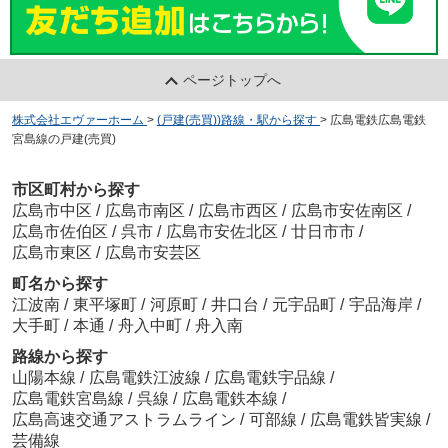
ページトップへ
株式会社エヴァーホーム
>
(戸建(売買))路線・駅から探す
>
広島電鉄広島電鉄
宮島線の戸建(売買)
市区町村から探す
広島市中区
/
広島市南区
/
広島市西区
/
広島市安佐南区
/
広島市佐伯区
/
呉市
/
広島市安佐北区
/
廿日市市
/
広島市東区
/
広島市安芸区
町名から探す
江波南
/
東平塚町
/
河原町
/
井口台
/
元宇品町
/
宇品海岸
/
大手町
/
本通
/
舟入中町
/
舟入南
路線から探す
山陽本線
/
広島電鉄江波線
/
広島電鉄宇品線
/
広島電鉄宮島線
/
呉線
/
広島電鉄本線
/
広島高速交通アストラムライン
/
可部線
/
広島電鉄皆実線
/
芸備線