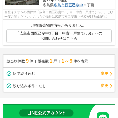
広島県
広島市西区
己斐中
３丁目
当社イチオシの物件の「広島市西区己斐中3丁目 中古一戸建て(JS)」。ぜひ
一度ご覧ください。こちらの物件は広島市立己斐東小学校が377m以内にあ
ります。中古戸建てながら、室内はとて...
現在販売物件情報がありません。
「広島市西区己斐中3丁目 中古一戸建て(JS)」への
お問い合わせはこちら
9
1
1～9
該当物件数
件
販売数
戸
件を表示
駅で絞り込む
変更
変更
絞り込み条件：
なし