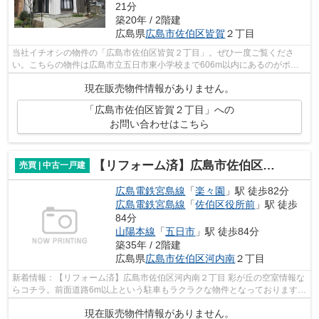
21分
築20年 / 2階建
広島県
広島市佐伯区
皆賀
２丁目
当社イチオシの物件の「広島市佐伯区皆賀２丁目」。ぜひ一度ご覧くださ
い。こちらの物件は広島市立五日市東小学校まで606m以内にあるのがポイ
ントです。こちらの物件は中古戸建物件で...
現在販売物件情報がありません。
「広島市佐伯区皆賀２丁目」への
お問い合わせはこちら
【リフォーム済】広島市佐伯区河内南２丁目 彩が丘
売買 | 中古一戸建
広島電鉄宮島線
「
楽々園
」駅 徒歩82分
広島電鉄宮島線
「
佐伯区役所前
」駅 徒歩
84分
山陽本線
「
五日市
」駅 徒歩84分
築35年 / 2階建
広島県
広島市佐伯区
河内南
２丁目
新着情報：【リフォーム済】広島市佐伯区河内南２丁目 彩が丘の空室情報な
らコチラ。前面道路6m以上という駐車もラクラクな物件となっております。
綺麗な室内の中古戸建て物件で素敵な...
現在販売物件情報がありません。