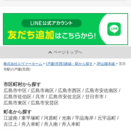
ページトップへ
株式会社エヴァーホーム
>
(戸建(売買))路線・駅から探す
>
JR山陽本線
>
五日
市駅の戸建(売買)
市区町村から探す
広島市中区
/
広島市南区
/
広島市西区
/
広島市安佐南区
/
広島市佐伯区
/
呉市
/
広島市安佐北区
/
廿日市市
/
広島市東区
/
広島市安芸区
町名から探す
江波南
/
東平塚町
/
河原町
/
光南
/
宇品海岸
/
元宇品町
/
古江上
/
舟入幸町
/
舟入南
/
舟入本町