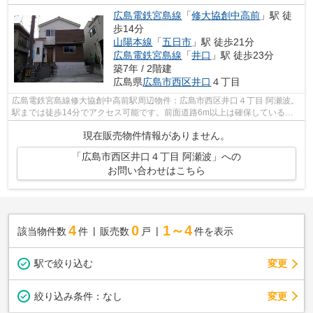
広島電鉄宮島線
「
修大協創中高前
」駅 徒
歩14分
山陽本線
「
五日市
」駅 徒歩21分
広島電鉄宮島線
「
井口
」駅 徒歩23分
築7年 / 2階建
広島県
広島市西区
井口
４丁目
広島電鉄宮島線修大協創中高前駅周辺物件：広島市西区井口４丁目 阿瀬波。
駅までは徒歩14分でアクセス可能です。前面道路6m以上は確保しているの
で車の出し入れもラクラクです。経済的...
現在販売物件情報がありません。
「広島市西区井口４丁目 阿瀬波」への
お問い合わせはこちら
4
0
1～4
該当物件数
件
販売数
戸
件を表示
駅で絞り込む
変更
変更
絞り込み条件：
なし