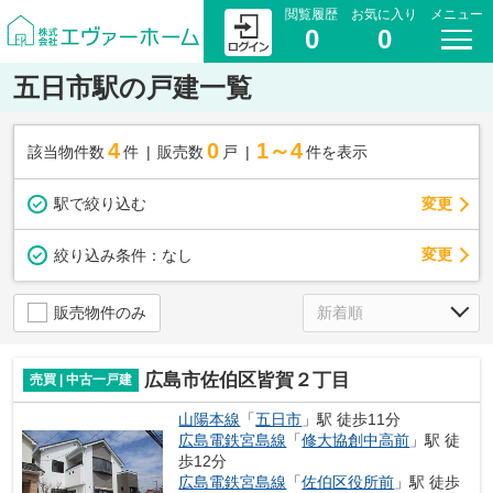
閲覧履歴
お気に入り
メニュー
0
0
五日市駅の戸建一覧
4
0
1～4
該当物件数
件
販売数
戸
件を表示
駅で絞り込む
変更
変更
絞り込み条件：
なし
販売物件のみ
広島市佐伯区皆賀２丁目
売買 | 中古一戸建
山陽本線
「
五日市
」駅 徒歩11分
広島電鉄宮島線
「
修大協創中高前
」駅 徒
歩12分
広島電鉄宮島線
「
佐伯区役所前
」駅 徒歩