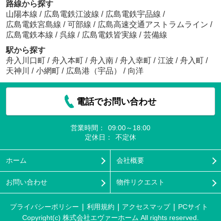
路線から探す
山陽本線
/
広島電鉄江波線
/
広島電鉄宇品線
/
広島電鉄宮島線
/
可部線
/
広島高速交通アストラムライン
/
広島電鉄本線
/
呉線
/
広島電鉄皆実線
/
芸備線
駅から探す
舟入川口町
/
舟入本町
/
舟入南
/
舟入幸町
/
江波
/
舟入町
/
天神川
/
小網町
/
広島港（宇品）
/
向洋
電話でお問い合わせ
営業時間：
09:00～18:00
定休日：
不定休
ホーム
会社概要
お問い合わせ
物件リクエスト
プライバシーポリシー
利用規約
アクセスマップ
PCサイト
Copyright(c) 株式会社エヴァーホーム All rights reserved.