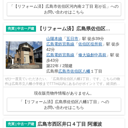
「【リフォーム済】広島市佐伯区河内南２丁目 彩が丘」への
お問い合わせはこちら
【リフォーム済】広島県佐伯区八幡1丁目
売買 | 中古一戸建
山陽本線
「
五日市
」駅 徒歩39分
広島電鉄宮島線
「
佐伯区役所前
」駅 徒歩
42分
広島電鉄宮島線
「
修大協創中高前
」駅 徒
歩43分
築22年 / 2階建
広島県
広島市佐伯区
八幡
１丁目
ぜひ一度見ていただきたい、「広島県佐伯区八幡1丁目」です。こちらの物
件は広島市立八幡小学校まで777m以内にあるのがポイントです。経済的な
メリットも大きい、中古の戸建て物件とな...
現在販売物件情報がありません。
「【リフォーム済】広島県佐伯区八幡1丁目」への
お問い合わせはこちら
広島市西区井口４丁目 阿瀬波
売買 | 中古一戸建