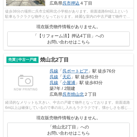
広島県
呉市
押込
４丁目
徒歩38分の場所に呉市立昭和北小学校があります。前面道路6m以上という
駐車もラクラクな物件となっております。綺麗な室内の中古戸建て物件で素
敵な日々をおくりませんか。呉市にある...
現在販売物件情報がありません。
「【リフォーム済】押込4丁目」への
お問い合わせはこちら
焼山北2丁目
売買 | 中古一戸建
呉線
「
呉ポートピア
」駅 徒歩76分
呉線
「
天応
」駅 徒歩81分
呉線
「
小屋浦
」駅 徒歩83分
築7年 / 2階建
広島県
呉市
焼山北
２丁目
経済的なメリットも大きい、中古の戸建て物件となっております。前面道路
6m以上は確保しているので車の出し入れもラクラクです。懐かしさを感じる
雰囲気が魅力の平成30年9月築の物件で...
現在販売物件情報がありません。
「焼山北2丁目」への
お問い合わせはこちら