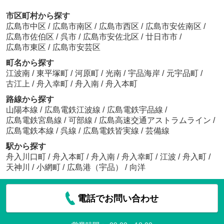
市区町村から探す
広島市中区
/
広島市南区
/
広島市西区
/
広島市安佐南区
/
広島市佐伯区
/
呉市
/
広島市安佐北区
/
廿日市市
/
広島市東区
/
広島市安芸区
町名から探す
江波南
/
東平塚町
/
河原町
/
光南
/
宇品海岸
/
元宇品町
/
古江上
/
舟入幸町
/
舟入南
/
舟入本町
路線から探す
山陽本線
/
広島電鉄江波線
/
広島電鉄宇品線
/
広島電鉄宮島線
/
可部線
/
広島高速交通アストラムライン
/
広島電鉄本線
/
呉線
/
広島電鉄皆実線
/
芸備線
駅から探す
舟入川口町
/
舟入本町
/
舟入南
/
舟入幸町
/
江波
/
舟入町
/
天神川
/
小網町
/
広島港（宇品）
/
向洋
電話でお問い合わせ