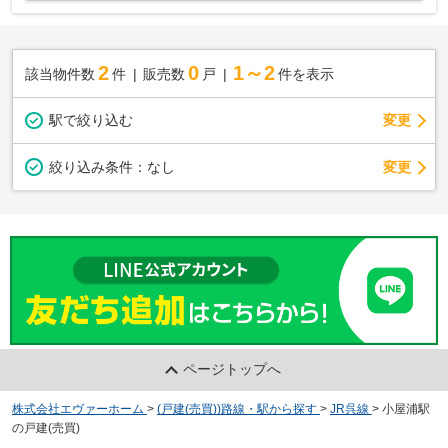
2
0
1～2
該当物件数
件
販売数
戸
件を表示
駅で絞り込む
変更
変更
絞り込み条件：
なし
ページトップへ
株式会社エヴァーホーム
>
(戸建(売買))路線・駅から探す
>
JR呉線
>
小屋浦駅
の戸建(売買)