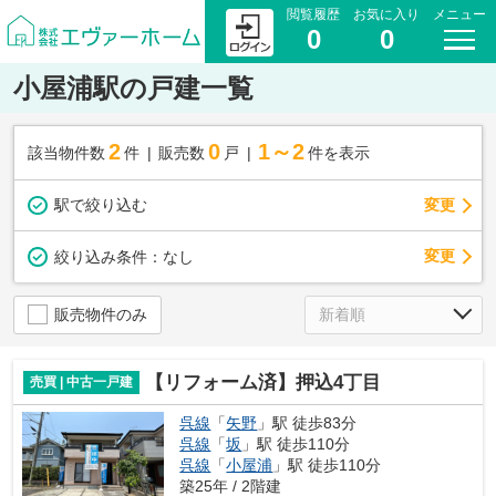
閲覧履歴
お気に入り
メニュー
0
0
小屋浦駅の戸建一覧
2
0
1～2
該当物件数
件
販売数
戸
件を表示
駅で絞り込む
変更
変更
絞り込み条件：
なし
販売物件のみ
【リフォーム済】押込4丁目
売買 | 中古一戸建
呉線
「
矢野
」駅 徒歩83分
呉線
「
坂
」駅 徒歩110分
呉線
「
小屋浦
」駅 徒歩110分
築25年 / 2階建