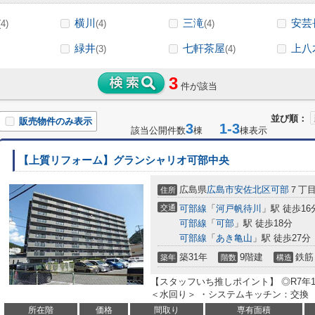
横川
三滝
安芸
(4)
(4)
(4)
緑井
七軒茶屋
上八
(3)
(4)
3
件が該当
並び順：
販売物件のみ表示
3
1-3
該当公開件数
棟
棟表示
【上質リフォーム】グランシャリオ可部中央
広島県
広島市安佐北区
可部
７丁
住所
交通
可部線
「
河戸帆待川
」駅 徒歩16
可部線
「
可部
」駅 徒歩18分
可部線
「
あき亀山
」駅 徒歩27分
築31年
9階建
鉄筋
築年
階数
構造
【スタッフいち推しポイント】 ◎R7年
＜水回り＞ ・システムキッチン：交換 ・
所在階
価格
間取り
専有面積