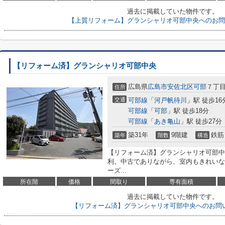
過去に掲載していた物件です。
【上質リフォーム】グランシャリオ可部中央へのお問
【リフォーム済】グランシャリオ可部中央
広島県
広島市安佐北区
可部
７丁
住所
交通
可部線
「
河戸帆待川
」駅 徒歩16
可部線
「
可部
」駅 徒歩18分
可部線
「
あき亀山
」駅 徒歩27分
築31年
9階建
鉄筋
築年
階数
構造
【リフォーム済】グランシャリオ可部中
利。中古でありながら、室内もきれいな
ーズ...
所在階
価格
間取り
専有面積
過去に掲載していた物件です。
【リフォーム済】グランシャリオ可部中央へのお問