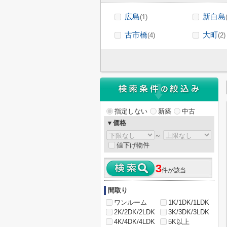
広島
新白島
(1)
古市橋
大町
(4)
(2)
指定しない
新築
中古
▼価格
～
値下げ物件
3
件が該当
間取り
ワンルーム
1K/1DK/1LDK
2K/2DK/2LDK
3K/3DK/3LDK
4K/4DK/4LDK
5K以上