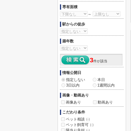
専有面積
～
駅からの徒歩
築年数
3
件が該当
情報公開日
指定しない
本日
3日以内
1週間以内
画像・動画あり
画像あり
動画あり
こだわり条件
ペット相談
(-)
ペット飼育可
(-)
陽当り良好
(-)