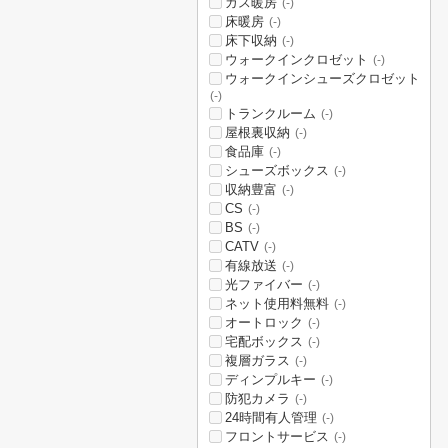
ガス暖房
(-)
床暖房
(-)
床下収納
(-)
ウォークインクロゼット
(-)
ウォークインシューズクロゼット
(-)
トランクルーム
(-)
屋根裏収納
(-)
食品庫
(-)
シューズボックス
(-)
収納豊富
(-)
CS
(-)
BS
(-)
CATV
(-)
有線放送
(-)
光ファイバー
(-)
ネット使用料無料
(-)
オートロック
(-)
宅配ボックス
(-)
複層ガラス
(-)
ディンプルキー
(-)
防犯カメラ
(-)
24時間有人管理
(-)
フロントサービス
(-)