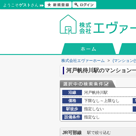
ようこそ
ゲスト
さん
株式会社エヴァーホーム
>
(マンション
河戸帆待川駅のマンション
沿線
河戸帆待川駅
価格
下限なし～上限なし
駅徒歩
指定しない
設備条件
指定なし
JR可部線
駅で絞り込む