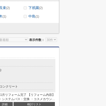
長束
下祇園
(2)
(2)
木
中島
(1)
(1)
表示件数：
目
分
コンクリート
11月リフォーム完了 【リフォーム内容】
システムバス：交換 ・コスメカウン...
詳細
検討リスト