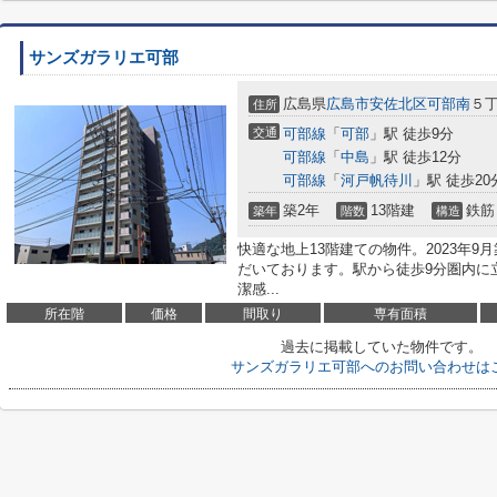
サンズガラリエ可部
広島県
広島市安佐北区
可部南
５
住所
交通
可部線
「
可部
」駅 徒歩9分
可部線
「
中島
」駅 徒歩12分
可部線
「
河戸帆待川
」駅 徒歩20
築2年
13階建
鉄筋
築年
階数
構造
快適な地上13階建ての物件。2023年
だいております。駅から徒歩9分圏内に
潔感...
所在階
価格
間取り
専有面積
過去に掲載していた物件です。
サンズガラリエ可部へのお問い合わせは