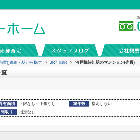
(売買))路線・駅から探す
>
JR可部線
>
河戸帆待川駅のマンション(売買)
一覧
専有面積
下限なし～上限なし
築年数
指定しない
間取り
指定なし