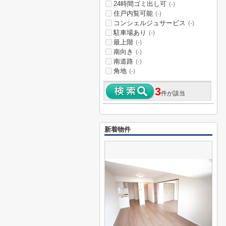
24時間ゴミ出し可
(-)
住戸内覧可能
(-)
コンシェルジュサービス
(-)
駐車場あり
(-)
最上階
(-)
南向き
(-)
南道路
(-)
角地
(-)
3
件が該当
新着物件