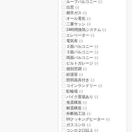
ルーフバルコニー
(-)
出窓
(-)
都市ガス
(-)
オール電化
(-)
二重サッシ
(-)
24時間換気システム
(-)
エレベーター
(-)
電気有
(-)
２面バルコニー
(-)
３面バルコニー
(-)
両面バルコニー
(-)
ビルトガレージ
(-)
個別空調
(-)
給湯室
(-)
照明器具付き
(-)
コインランドリー
(-)
駐輪場
(-)
バイク置場あり
(-)
免震構造
(-)
耐震構造
(-)
外断熱工法
(-)
IHクッキングヒーター
(-)
ガスコンロ
(-)
コンロ２口以上
(-)