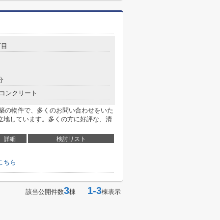
丁目
分
コンクリート
9月築の物件で、多くのお問い合わせをいた
立地しています。多くの方に好評な、清
詳細
検討リスト
こちら
3
1-3
該当公開件数
棟
棟表示