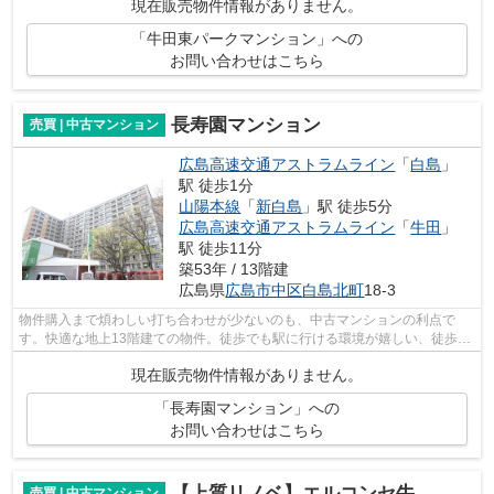
現在販売物件情報がありません。
「牛田東パークマンション」への
お問い合わせはこちら
長寿園マンション
売買 | 中古マンション
広島高速交通アストラムライン
「
白島
」
駅 徒歩1分
山陽本線
「
新白島
」駅 徒歩5分
広島高速交通アストラムライン
「
牛田
」
駅 徒歩11分
築53年 / 13階建
広島県
広島市中区
白島北町
18-3
物件購入まで煩わしい打ち合わせが少ないのも、中古マンションの利点で
す。快適な地上13階建ての物件。徒歩でも駅に行ける環境が嬉しい、徒歩1
分に駅のある物件です。ニーズの高いエレ...
現在販売物件情報がありません。
「長寿園マンション」への
お問い合わせはこちら
【上質リノベ】エルコンセ牛田旭
売買 | 中古マンション