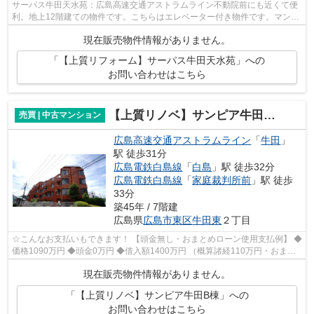
サーパス牛田天水苑：広島高速交通アストラムライン不動院前にも近くて便
利。地上12階建ての物件です。こちらはエレベーター付き物件です。マンシ
ョンにどんな人が住んでいるのかも中...
現在販売物件情報がありません。
「【上質リフォーム】サーパス牛田天水苑」への
お問い合わせはこちら
【上質リノベ】サンピア牛田B棟
売買 | 中古マンション
広島高速交通アストラムライン
「
牛田
」
駅 徒歩31分
広島電鉄白島線
「
白島
」駅 徒歩32分
広島電鉄白島線
「
家庭裁判所前
」駅 徒歩
33分
築45年 / 7階建
広島県
広島市東区
牛田東
２丁目
☆こんなお支払いもできます！ 【頭金無し・おまとめローン使用支払例】 ◆
価格1090万円 ◆頭金0万円 ◆借入額1400万円 （概算諸経110万円・おまと
めローン200万円込） ◆年利0.6％ 変動...
現在販売物件情報がありません。
「【上質リノベ】サンピア牛田B棟」への
お問い合わせはこちら