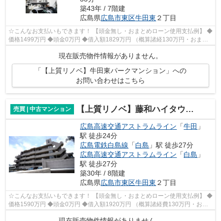
築43年 / 7階建
広島県
広島市東区
牛田東
２丁目
☆こんなお支払いもできます！ 【頭金無し・おまとめローン使用支払例】 ◆
価格1499万円 ◆頭金0万円 ◆借入額1829万円 （概算諸経130万円・おまと
めローン200万円込） ◆年利0.6％ 変動...
現在販売物件情報がありません。
「【上質リノベ】牛田東パークマンション」への
お問い合わせはこちら
【上質リノベ】藤和ハイタウン牛田
売買 | 中古マンション
広島高速交通アストラムライン
「
牛田
」
駅 徒歩24分
広島電鉄白島線
「
白島
」駅 徒歩27分
広島高速交通アストラムライン
「
白島
」
駅 徒歩27分
築30年 / 8階建
広島県
広島市東区
牛田東
２丁目
☆こんなお支払いもできます！ 【頭金無し・おまとめローン使用支払例】 ◆
価格1590万円 ◆頭金0万円 ◆借入額1920万円 （概算諸経費130万円・おま
とめローン200万円込） ◆年利0.6％ 変...
現在販売物件情報がありません。