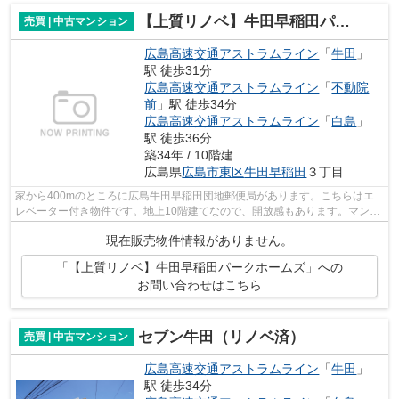
【上質リノベ】牛田早稲田パークホームズ
売買 | 中古マンション
広島高速交通アストラムライン
「
牛田
」
駅 徒歩31分
広島高速交通アストラムライン
「
不動院
前
」駅 徒歩34分
広島高速交通アストラムライン
「
白島
」
駅 徒歩36分
築34年 / 10階建
広島県
広島市東区
牛田早稲田
３丁目
家から400mのところに広島牛田早稲田団地郵便局があります。こちらはエ
レベーター付き物件です。地上10階建てなので、開放感もあります。マンシ
ョンにどんな人が住んでいるのかも中古...
現在販売物件情報がありません。
「【上質リノベ】牛田早稲田パークホームズ」への
お問い合わせはこちら
セブン牛田（リノベ済）
売買 | 中古マンション
広島高速交通アストラムライン
「
牛田
」
駅 徒歩34分