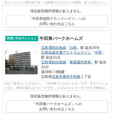
古マンションで魅力的です。14階建てのイチオシの物件。多くの方にとって
便利で欠かせない条件でもあるエレベ...
現在販売物件情報がありません。
「牛田早稲田グランドハイツ」への
お問い合わせはこちら
牛田東パークホームズ
売買 | 中古マンション
広島電鉄白島線
「
白島
」駅 徒歩20分
広島高速交通アストラムライン
「
牛田
」
駅 徒歩21分
広島電鉄白島線
「
家庭裁判所前
」駅 徒歩
21分
築38年 / 8階建
広島県
広島市東区
牛田東
１丁目
ぜひ一度見ていただきたい、「牛田東パークホームズ」です。中古マンショ
ンなら、物件の購入もスムーズです。こちらのエレベーター付きの物件はい
かがでしょうか。広島市東区で不動産...
現在販売物件情報がありません。
「牛田東パークホームズ」への
お問い合わせはこちら