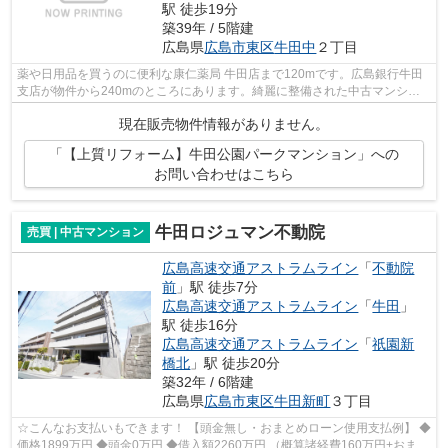
駅 徒歩19分
築39年 / 5階建
広島県
広島市東区
牛田中
２丁目
薬や日用品を買うのに便利な康仁薬局 牛田店まで120mです。広島銀行牛田
支店が物件から240mのところにあります。綺麗に整備された中古マンショ
ンで清潔感を感じます。物件探しは経験と...
現在販売物件情報がありません。
「【上質リフォーム】牛田公園パークマンション」への
お問い合わせはこちら
牛田ロジュマン不動院
売買 | 中古マンション
広島高速交通アストラムライン
「
不動院
前
」駅 徒歩7分
広島高速交通アストラムライン
「
牛田
」
駅 徒歩16分
広島高速交通アストラムライン
「
祇園新
橋北
」駅 徒歩20分
築32年 / 6階建
広島県
広島市東区
牛田新町
３丁目
☆こんなお支払いもできます！ 【頭金無し・おまとめローン使用支払例】 ◆
価格1899万円 ◆頭金0万円 ◆借入額2260万円 （概算諸経費160万円+おまと