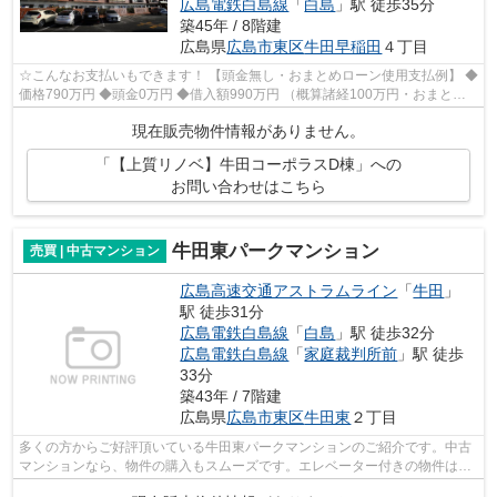
広島電鉄白島線
「
白島
」駅 徒歩35分
築45年 / 8階建
広島県
広島市東区
牛田早稲田
４丁目
☆こんなお支払いもできます！ 【頭金無し・おまとめローン使用支払例】 ◆
価格790万円 ◆頭金0万円 ◆借入額990万円 （概算諸経100万円・おまとめ
ローン100万円込） ◆年利0.6％ 変動金...
現在販売物件情報がありません。
「【上質リノベ】牛田コーポラスD棟」への
お問い合わせはこちら
牛田東パークマンション
売買 | 中古マンション
広島高速交通アストラムライン
「
牛田
」
駅 徒歩31分
広島電鉄白島線
「
白島
」駅 徒歩32分
広島電鉄白島線
「
家庭裁判所前
」駅 徒歩
33分
築43年 / 7階建
広島県
広島市東区
牛田東
２丁目
多くの方からご好評頂いている牛田東パークマンションのご紹介です。中古
マンションなら、物件の購入もスムーズです。エレベーター付きの物件はも
はやマストな条件となっています。不...