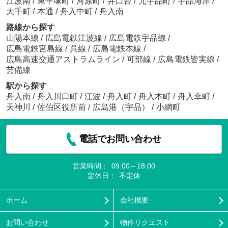
江波南
/
東平塚町
/
河原町
/
井口台
/
元宇品町
/
宇品海岸
/
大手町
/
本通
/
舟入中町
/
舟入南
路線から探す
山陽本線
/
広島電鉄江波線
/
広島電鉄宇品線
/
広島電鉄宮島線
/
呉線
/
広島電鉄本線
/
広島高速交通アストラムライン
/
可部線
/
広島電鉄皆実線
/
芸備線
駅から探す
舟入南
/
舟入川口町
/
江波
/
舟入町
/
舟入本町
/
舟入幸町
/
天神川
/
佐伯区役所前
/
広島港（宇品）
/
小網町
電話でお問い合わせ
営業時間：
09:00～18:00
定休日：
不定休
ホーム
会社概要
お問い合わせ
物件リクエスト