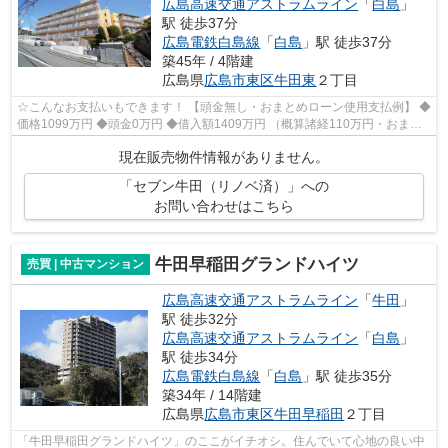
広島高速交通アストラムライン
「
白島
」
駅 徒歩37分
広島電鉄白島線
「
白島
」駅 徒歩37分
築45年 / 4階建
広島県
広島市東区
牛田東
２丁目
☆こんなお支払いもできます！ 【頭金無し・おまとめローン使用支払例】 ◆
価格1099万円 ◆頭金0万円 ◆借入額1409万円 （概算諸経110万円・おまと
めローン200万円込） ◆年利0.6％ 変動...
現在販売物件情報がありません。
「セブン牛田（リノベ済）」への
お問い合わせはこちら
牛田早稲田グランドハイツ
売買 | 中古マンション
広島高速交通アストラムライン
「
牛田
」
駅 徒歩32分
広島高速交通アストラムライン
「
白島
」
駅 徒歩34分
広島電鉄白島線
「
白島
」駅 徒歩35分
築34年 / 14階建
広島県
広島市東区
牛田早稲田
２丁目
「牛田早稲田グランドハイツ」のここがイチオシ。住んでいて心地の良い中