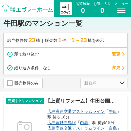
閲覧履歴
お気に入り
メニュー
0
0
牛田駅のマンション一覧
23
1
1～23
該当物件数
棟
販売数
件
棟を表示
駅で絞り込む
変更
変更
絞り込み条件：
なし
販売物件のみ
【上質リフォーム】牛田公園パークマンション
売買 | 中古マンション
広島高速交通アストラムライン
「
牛田
」
駅 徒歩18分
広島電鉄白島線
「
白島
」駅 徒歩19分
広島高速交通アストラムライン
「
白島
」