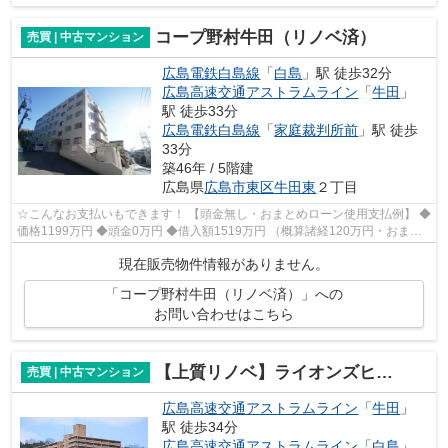
コープ野村牛田（リノベ済）
売買 | 中古マンション
広島電鉄白島線
「
白島
」駅 徒歩32分
広島高速交通アストラムライン
「
牛田
」
駅 徒歩33分
広島電鉄白島線
「
家庭裁判所前
」駅 徒歩
33分
築46年 / 5階建
広島県
広島市東区
牛田東
２丁目
☆こんなお支払いもできます！ 【頭金無し・おまとめローン使用支払例】 ◆
価格1199万円 ◆頭金0万円 ◆借入額1519万円 （概算諸経120万円・おまと
めローン200万円込） ◆年利0.6％ 変動...
現在販売物件情報がありません。
「コープ野村牛田（リノベ済）」への
お問い合わせはこちら
【上質リノベ】ライオンズヒルズ牛田早稲田
売買 | 中古マンション
広島高速交通アストラムライン
「
牛田
」
駅 徒歩34分
広島高速交通アストラムライン
「
白島
」