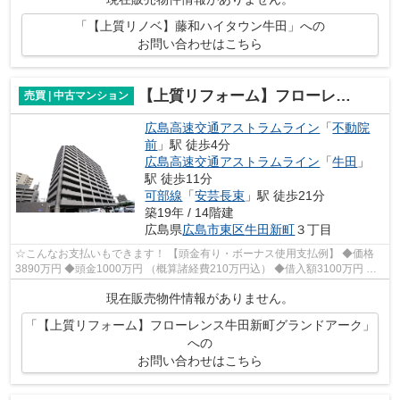
「【上質リノベ】藤和ハイタウン牛田」への
お問い合わせはこちら
【上質リフォーム】フローレンス牛田新町グランドアーク
売買 | 中古マンション
広島高速交通アストラムライン
「
不動院
前
」駅 徒歩4分
広島高速交通アストラムライン
「
牛田
」
駅 徒歩11分
可部線
「
安芸長束
」駅 徒歩21分
築19年 / 14階建
広島県
広島市東区
牛田新町
３丁目
☆こんなお支払いもできます！ 【頭金有り・ボーナス使用支払例】 ◆価格
3890万円 ◆頭金1000万円 （概算諸経費210万円込） ◆借入額3100万円 ◆
年利0.6％ 変動金2 返済期間40年 ◆毎月...
現在販売物件情報がありません。
「【上質リフォーム】フローレンス牛田新町グランドアーク」
への
お問い合わせはこちら