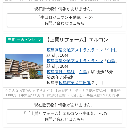
めローン200万円込） ◆年利0.8％ 変動...
現在販売物件情報がありません。
「牛田ロジュマン不動院」への
お問い合わせはこちら
【上質リフォーム】エルコンセ牛田旭
売買 | 中古マンション
広島高速交通アストラムライン
「
牛田
」
駅 徒歩16分
広島高速交通アストラムライン
「
白島
」
駅 徒歩20分
広島電鉄白島線
「
白島
」駅 徒歩23分
築20年 / 6階建
広島県
広島市東区
牛田旭
２丁目
☆こんなお支払いもできます！ 【頭金有り・ボーナス使用支払例】 ◆価格
3090万円 ◆頭金500万円 （概算諸経費170万円込） ◆借入額2760万円 ◆年
利0.6％ 変動金利 返済期間40年 ◆毎月...
現在販売物件情報がありません。
「【上質リフォーム】エルコンセ牛田旭」への
お問い合わせはこちら