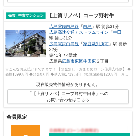
【上質リノベ】コープ野村牛田東
売買 | 中古マンション
広島電鉄白島線
「
白島
」駅 徒歩31分
広島高速交通アストラムライン
「
牛田
」
駅 徒歩31分
広島電鉄白島線
「
家庭裁判所前
」駅 徒歩
32分
築41年 / 4階建
広島県
広島市東区
牛田東
２丁目
☆こんなお支払いもできます！ 【頭金無し・おまとめローン使用支払例】 ◆
価格1399万円 ◆頭金0万円 ◆借入額1719万円 （概算諸経費120万円・おま
とめローン200万円込） ◆年利0.6％ 変...
現在販売物件情報がありません。
「【上質リノベ】コープ野村牛田東」への
お問い合わせはこちら
会員限定