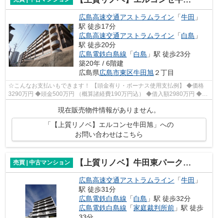
広島高速交通アストラムライン
「
牛田
」
駅 徒歩17分
広島高速交通アストラムライン
「
白島
」
駅 徒歩20分
広島電鉄白島線
「
白島
」駅 徒歩23分
築20年 / 6階建
広島県
広島市東区
牛田旭
２丁目
☆こんなお支払いもできます！ 【頭金有り・ボーナス使用支払例】 ◆価格
3290万円 ◆頭金500万円 （概算諸経費190万円込） ◆借入額2980万円 ◆年
利0.6％ 変動金利 返済期間40年 ◆毎月...
現在販売物件情報がありません。
「【上質リノベ】エルコンセ牛田旭」への
お問い合わせはこちら
【上質リノベ】牛田東パークマンション
売買 | 中古マンション
広島高速交通アストラムライン
「
牛田
」
駅 徒歩31分
広島電鉄白島線
「
白島
」駅 徒歩32分
広島電鉄白島線
「
家庭裁判所前
」駅 徒歩
33分