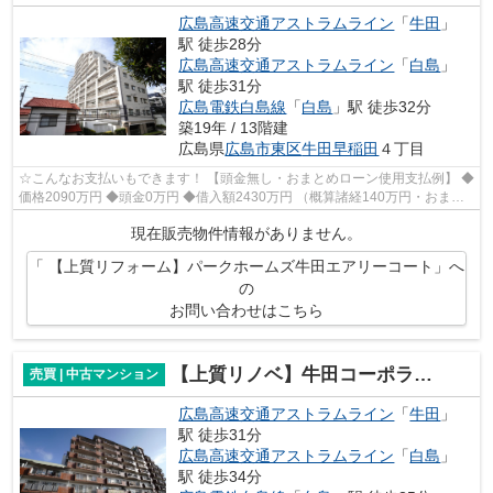
広島高速交通アストラムライン
「
牛田
」
駅 徒歩28分
広島高速交通アストラムライン
「
白島
」
駅 徒歩31分
広島電鉄白島線
「
白島
」駅 徒歩32分
築19年 / 13階建
広島県
広島市東区
牛田早稲田
４丁目
☆こんなお支払いもできます！ 【頭金無し・おまとめローン使用支払例】 ◆
価格2090万円 ◆頭金0万円 ◆借入額2430万円 （概算諸経140万円・おまと
めローン200万円込） ◆年利0.6％ 変動...
現在販売物件情報がありません。
「 【上質リフォーム】パークホームズ牛田エアリーコート」へ
の
お問い合わせはこちら
【上質リノベ】牛田コーポラスD棟
売買 | 中古マンション
広島高速交通アストラムライン
「
牛田
」
駅 徒歩31分
広島高速交通アストラムライン
「
白島
」
駅 徒歩34分