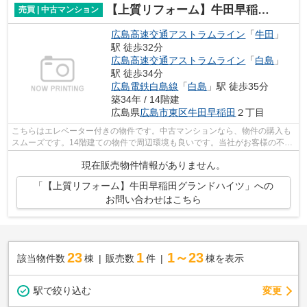
【上質リフォーム】牛田早稲田グランドハイツ
売買 | 中古マンション
広島高速交通アストラムライン
「
牛田
」
駅 徒歩32分
広島高速交通アストラムライン
「
白島
」
駅 徒歩34分
広島電鉄白島線
「
白島
」駅 徒歩35分
築34年 / 14階建
広島県
広島市東区
牛田早稲田
２丁目
こちらはエレベーター付きの物件です。中古マンションなら、物件の購入も
スムーズです。14階建ての物件で周辺環境も良いです。当社がお客様の不動
産購入をしっかりとサポート致します...
現在販売物件情報がありません。
「【上質リフォーム】牛田早稲田グランドハイツ」への
お問い合わせはこちら
23
1
1～23
該当物件数
棟
販売数
件
棟を表示
駅で絞り込む
変更