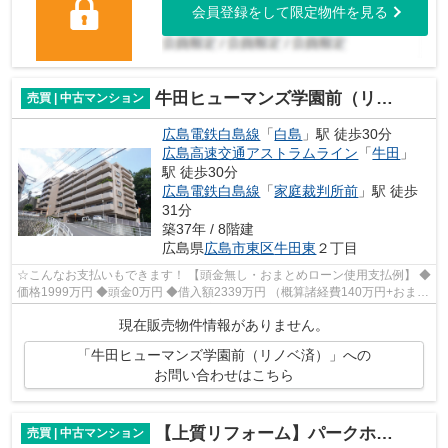
会員登録をして限定物件を見る
牛田ヒューマンズ学園前（リノベ済）
売買 | 中古マンション
広島電鉄白島線
「
白島
」駅 徒歩30分
広島高速交通アストラムライン
「
牛田
」
駅 徒歩30分
広島電鉄白島線
「
家庭裁判所前
」駅 徒歩
31分
築37年 / 8階建
広島県
広島市東区
牛田東
２丁目
☆こんなお支払いもできます！ 【頭金無し・おまとめローン使用支払例】 ◆
価格1999万円 ◆頭金0万円 ◆借入額2339万円 （概算諸経費140万円+おまと
めローン200万円込） ◆年利0.6％ 変動...
現在販売物件情報がありません。
「牛田ヒューマンズ学園前（リノベ済）」への
お問い合わせはこちら
【上質リフォーム】パークホームズ牛田エアリーコート
売買 | 中古マンション