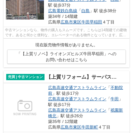
駅 徒歩37分
広島電鉄白島線
「
白島
」駅 徒歩38分
築34年 / 14階建
広島県
広島市東区
牛田早稲田
４丁目
中古マンションなら、物件の購入もスムーズです。こちらは14階建ての建物
です。あると何かと便利な、エレベーターのある物件となっています。広島
市東区の不動産情報をお求めなら、信...
現在販売物件情報がありません。
「【上質リノベ】ライオンズヒルズ牛田早稲田」への
お問い合わせはこちら
【上質リフォーム】サーパス牛田天水苑
売買 | 中古マンション
広島高速交通アストラムライン
「
不動院
前
」駅 徒歩17分
広島高速交通アストラムライン
「
牛田
」
駅 徒歩17分
広島高速交通アストラムライン
「
祇園新
橋北
」駅 徒歩26分
築35年 / 12階建
広島県
広島市東区
牛田新町
４丁目