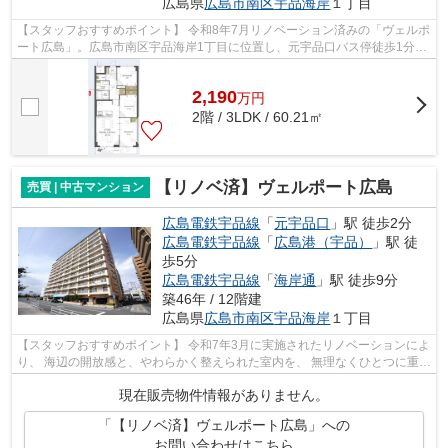
広島県
広島市南区
宇品海岸
１丁目
【スタッフおすすめポイント】 令和8年7月リノベーション済みの「ヴェルポ
ート広島」。広島市南区宇品海岸1丁目に位置し、元宇品口バス停徒歩1分、
元宇品口電停徒歩3分。公共交通を利...
2,190
万
円
2階 / 3LDK / 60.21㎡
【リノベ済】ヴェルポート広島
売買 | 中古マンション
広島電鉄宇品線
「
元宇品口
」駅 徒歩2分
広島電鉄宇品線
「
広島港（宇品）
」駅 徒
歩5分
広島電鉄宇品線
「
海岸通
」駅 徒歩9分
築46年 / 12階建
広島県
広島市南区
宇品海岸
１丁目
【スタッフおすすめポイント】 令和7年3月に実施されたリノベーションによ
り、 海辺の開放感と、やわらかく整えられた室内を、 無理なくひとつに重ね
た住まいへと再編集された 「ヴェ...
現在販売物件情報がありません。
「【リノベ済】ヴェルポート広島」への
お問い合わせはこちら