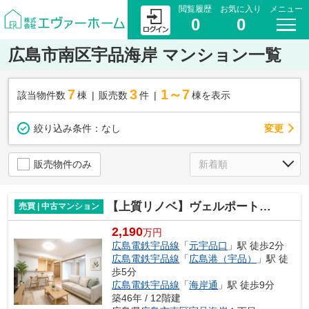
閲覧履歴
お気に入り
メニュー
0
0
広島市南区宇品海岸 マンション一覧
7
3
1～7
該当物件数
棟
販売数
件
棟を表示
変更
絞り込み条件：
なし
販売物件のみ
【上質リノベ】ヴェルポート広島
売買 | 中古マンション
2,190
万円
広島電鉄宇品線
「
元宇品口
」駅 徒歩2分
広島電鉄宇品線
「
広島港（宇品）
」駅 徒
歩5分
広島電鉄宇品線
「
海岸通
」駅 徒歩9分
築46年 / 12階建