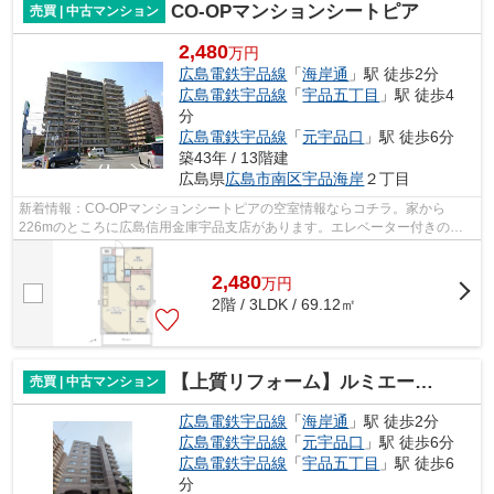
CO-OPマンションシートピア
売買 | 中古マンション
2,480
万円
広島電鉄宇品線
「
海岸通
」駅 徒歩2分
広島電鉄宇品線
「
宇品五丁目
」駅 徒歩4
分
広島電鉄宇品線
「
元宇品口
」駅 徒歩6分
築43年 / 13階建
広島県
広島市南区
宇品海岸
２丁目
新着情報：CO-OPマンションシートピアの空室情報ならコチラ。家から
226mのところに広島信用金庫宇品支店があります。エレベーター付きの物
件なので、重い荷物を運ぶ時に便利です。駅か...
2,480
万
円
2階 / 3LDK / 69.12㎡
【上質リフォーム】ルミエール宇品御幸通り
売買 | 中古マンション
広島電鉄宇品線
「
海岸通
」駅 徒歩2分
広島電鉄宇品線
「
元宇品口
」駅 徒歩6分
広島電鉄宇品線
「
宇品五丁目
」駅 徒歩6
分