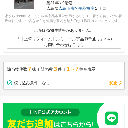
築31年 / 9階建
広島県
広島市南区
宇品海岸
２丁目
家から186mのところに広島宇品本通郵便局があります。駅から徒歩2分の駅
近物件です。中古ながらも綺麗な室内と魅力的な住環境のマンションです。
昇り降りが楽になるエレベーター付きの...
現在販売物件情報がありません。
「【上質リフォーム】ルミエール宇品御幸通り」への
お問い合わせはこちら
7
3
1～7
該当物件数
棟
販売数
件
棟を表示
変更
絞り込み条件：
なし