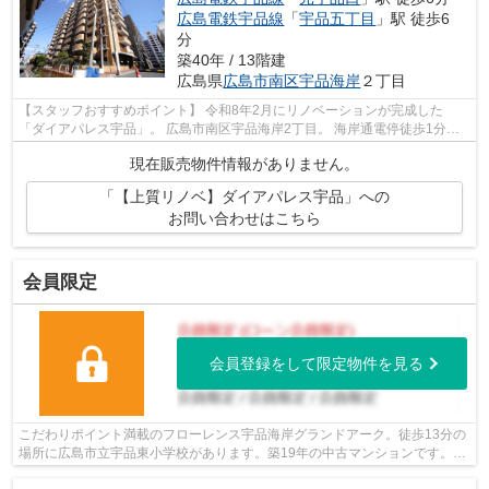
広島電鉄宇品線
「
宇品五丁目
」駅 徒歩6
分
築40年 / 13階建
広島県
広島市南区
宇品海岸
２丁目
【スタッフおすすめポイント】 令和8年2月にリノベーションが完成した
「ダイアパレス宇品」。 広島市南区宇品海岸2丁目。 海岸通電停徒歩1分、
バス停徒歩1分。 利便性と海を望むロ...
現在販売物件情報がありません。
「【上質リノベ】ダイアパレス宇品」への
お問い合わせはこちら
会員限定
会員登録をして限定物件を見る
こだわりポイント満載のフローレンス宇品海岸グランドアーク。徒歩13分の
場所に広島市立宇品東小学校があります。築19年の中古マンションです。駅
まで徒歩4分なので、移動時間を短縮で...