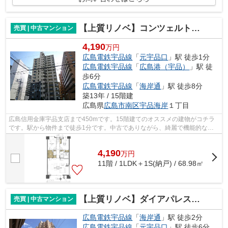
【上質リノベ】コンツェルトパーク宇品ハーバーランド
売買 | 中古マンション
4,190
万円
広島電鉄宇品線
「
元宇品口
」駅 徒歩1分
広島電鉄宇品線
「
広島港（宇品）
」駅 徒
歩6分
広島電鉄宇品線
「
海岸通
」駅 徒歩8分
築13年 / 15階建
広島県
広島市南区
宇品海岸
１丁目
広島信用金庫宇品支店まで450mです。15階建てのオススメの建物がコチラ
です。駅から物件まで徒歩1分です。中古でありながら、綺麗で機能的な設
備のあるマンションです。広島電鉄宇品線...
4,190
万
円
11階 / 1LDK＋1S(納戸) / 68.98㎡
【上質リノベ】ダイアパレス宇品
売買 | 中古マンション
広島電鉄宇品線
「
海岸通
」駅 徒歩2分
広島電鉄宇品線
「
元宇品口
」駅 徒歩6分