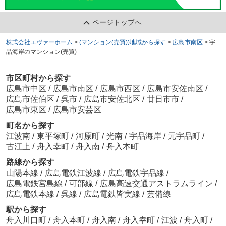
ページトップへ
株式会社エヴァーホーム
>
(マンション(売買))地域から探す
>
広島市南区
>
宇
品海岸のマンション(売買)
市区町村から探す
広島市中区
/
広島市南区
/
広島市西区
/
広島市安佐南区
/
広島市佐伯区
/
呉市
/
広島市安佐北区
/
廿日市市
/
広島市東区
/
広島市安芸区
町名から探す
江波南
/
東平塚町
/
河原町
/
光南
/
宇品海岸
/
元宇品町
/
古江上
/
舟入幸町
/
舟入南
/
舟入本町
路線から探す
山陽本線
/
広島電鉄江波線
/
広島電鉄宇品線
/
広島電鉄宮島線
/
可部線
/
広島高速交通アストラムライン
/
広島電鉄本線
/
呉線
/
広島電鉄皆実線
/
芸備線
駅から探す
舟入川口町
/
舟入本町
/
舟入南
/
舟入幸町
/
江波
/
舟入町
/