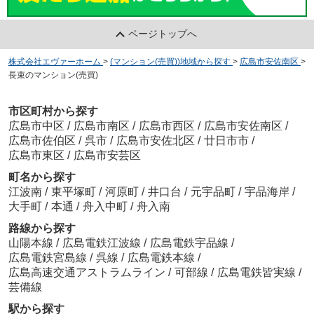
ページトップへ
株式会社エヴァーホーム
>
(マンション(売買))地域から探す
>
広島市安佐南区
>
長束のマンション(売買)
市区町村から探す
広島市中区
/
広島市南区
/
広島市西区
/
広島市安佐南区
/
広島市佐伯区
/
呉市
/
広島市安佐北区
/
廿日市市
/
広島市東区
/
広島市安芸区
町名から探す
江波南
/
東平塚町
/
河原町
/
井口台
/
元宇品町
/
宇品海岸
/
大手町
/
本通
/
舟入中町
/
舟入南
路線から探す
山陽本線
/
広島電鉄江波線
/
広島電鉄宇品線
/
広島電鉄宮島線
/
呉線
/
広島電鉄本線
/
広島高速交通アストラムライン
/
可部線
/
広島電鉄皆実線
/
芸備線
駅から探す