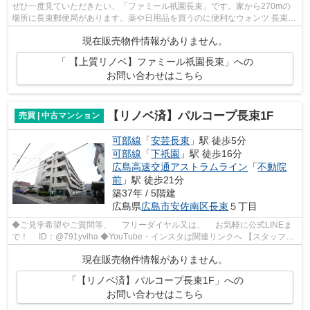
ぜひ一度見ていただきたい、「ファミール祇園長束」です。家から270mの
場所に長束郵便局があります。薬や日用品を買うのに便利なウォンツ 長束店
まで、85mです。駅から徒歩10分圏内に...
現在販売物件情報がありません。
「 【上質リノベ】ファミール祇園長束」への
お問い合わせはこちら
【リノベ済】パルコープ長束1F
売買 | 中古マンション
可部線
「
安芸長束
」駅 徒歩5分
可部線
「
下祇園
」駅 徒歩16分
広島高速交通アストラムライン
「
不動院
前
」駅 徒歩21分
築37年 / 5階建
広島県
広島市安佐南区
長束
５丁目
◆ご見学希望やご質問等、 フリーダイヤル又は、 お気軽に公式LINEま
で！ ID：@791yviha ◆YouTube・インスタは関連リンクへ 【スタッフい
ち推しポイント】 ◎R7年3月リノベーシ...
現在販売物件情報がありません。
「【リノベ済】パルコープ長束1F」への
お問い合わせはこちら