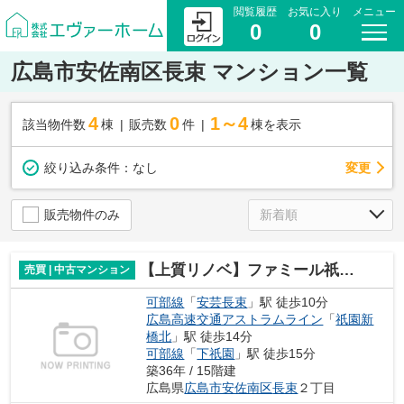
閲覧履歴
お気に入り
メニュー
0
0
広島市安佐南区長束 マンション一覧
4
0
1～4
該当物件数
棟
販売数
件
棟を表示
変更
絞り込み条件：
なし
販売物件のみ
【上質リノベ】ファミール祇園長束
売買 | 中古マンション
可部線
「
安芸長束
」駅 徒歩10分
広島高速交通アストラムライン
「
祇園新
橋北
」駅 徒歩14分
可部線
「
下祇園
」駅 徒歩15分
築36年 / 15階建
広島県
広島市安佐南区
長束
２丁目