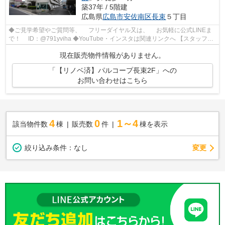
築37年 / 5階建
広島県
広島市安佐南区
長束
５丁目
◆ご見学希望やご質問等、 フリーダイヤル又は、 お気軽に公式LINEま
で！ ID：@791yviha ◆YouTube・インスタは関連リンクへ 【スタッフい
ち推しポイント】 ◎R7年3月リノベーシ...
現在販売物件情報がありません。
「【リノベ済】パルコープ長束2F」への
お問い合わせはこちら
4
0
1～4
該当物件数
棟
販売数
件
棟を表示
変更
絞り込み条件：
なし