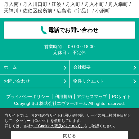
舟入南
/
舟入川口町
/
江波
/
舟入町
/
舟入本町
/
舟入幸町
/
天神川
/
佐伯区役所前
/
広島港（宇品）
/
小網町
電話でお問い合わせ
営業時間：
09:00～18:00
定休日：
不定休
ホーム
会社概要
お問い合わせ
物件リクエスト
プライバシーポリシー
利用規約
アクセスマップ
PCサイト
Copyright(c) 株式会社エヴァーホーム All rights reserved.
当サイトでは、お客様の当サイト利用状況把握、サービス向上検討を目的と
して、クッキー（Cookie）を使用しています。
詳しくは、当社の
「Cookieの取扱いについて」
をご確認ください。
閉じる