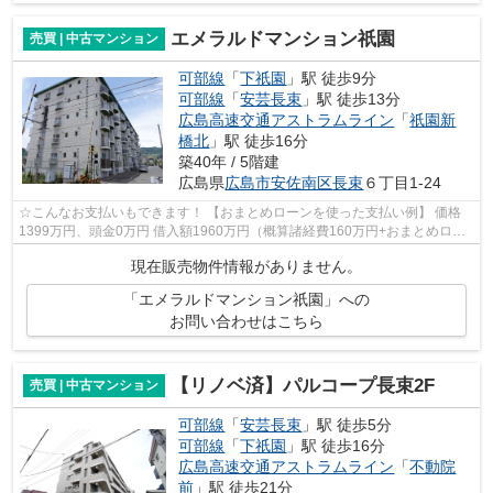
エメラルドマンション祇園
売買 | 中古マンション
可部線
「
下祇園
」駅 徒歩9分
可部線
「
安芸長束
」駅 徒歩13分
広島高速交通アストラムライン
「
祇園新
橋北
」駅 徒歩16分
築40年 / 5階建
広島県
広島市安佐南区
長束
６丁目1-24
☆こんなお支払いもできます！ 【おまとめローンを使った支払い例】 価格
1399万円、頭金0万円 借入額1960万円（概算諸経費160万円+おまとめロー
ン400万円） 年利1.35％ 10年固定 返...
現在販売物件情報がありません。
「エメラルドマンション祇園」への
お問い合わせはこちら
【リノベ済】パルコープ長束2F
売買 | 中古マンション
可部線
「
安芸長束
」駅 徒歩5分
可部線
「
下祇園
」駅 徒歩16分
広島高速交通アストラムライン
「
不動院
前
」駅 徒歩21分