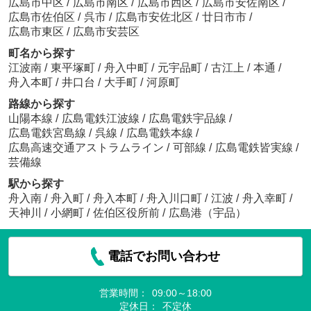
広島市中区
/
広島市南区
/
広島市西区
/
広島市安佐南区
/
広島市佐伯区
/
呉市
/
広島市安佐北区
/
廿日市市
/
広島市東区
/
広島市安芸区
町名から探す
江波南
/
東平塚町
/
舟入中町
/
元宇品町
/
古江上
/
本通
/
舟入本町
/
井口台
/
大手町
/
河原町
路線から探す
山陽本線
/
広島電鉄江波線
/
広島電鉄宇品線
/
広島電鉄宮島線
/
呉線
/
広島電鉄本線
/
広島高速交通アストラムライン
/
可部線
/
広島電鉄皆実線
/
芸備線
駅から探す
舟入南
/
舟入町
/
舟入本町
/
舟入川口町
/
江波
/
舟入幸町
/
天神川
/
小網町
/
佐伯区役所前
/
広島港（宇品）
電話でお問い合わせ
営業時間：
09:00～18:00
定休日：
不定休