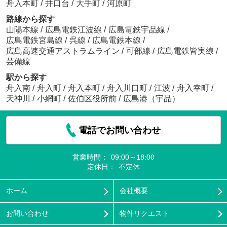
舟入本町
/
井口台
/
大手町
/
河原町
路線から探す
山陽本線
/
広島電鉄江波線
/
広島電鉄宇品線
/
広島電鉄宮島線
/
呉線
/
広島電鉄本線
/
広島高速交通アストラムライン
/
可部線
/
広島電鉄皆実線
/
芸備線
駅から探す
舟入南
/
舟入町
/
舟入本町
/
舟入川口町
/
江波
/
舟入幸町
/
天神川
/
小網町
/
佐伯区役所前
/
広島港（宇品）
電話でお問い合わせ
営業時間：
09:00～18:00
定休日：
不定休
ホーム
会社概要
お問い合わせ
物件リクエスト