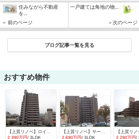
住みながら不動産
一戸建ては角地の物...
を...
＜ 前のページ
＞次のページ
ブログ記事一覧を見る
おすすめ物件
【上質リノベ】ロイヤルクリスタル本通り
【上質リノベ】サーパス阿賀駅前
2,390万円
/ 3LDK
2,690万円
/ 3LDK
2,290万円
/