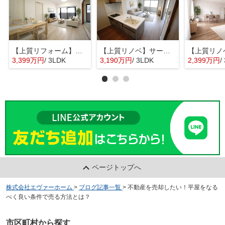
【上質リフォーム】アスティア三篠
【上質リノベ】サーパス井口公園前
3,399万円
/ 3LDK
3,190万円
/ 3LDK
2,399万円
/
ページトップへ
株式会社エヴァーホーム
>
ブログ記事一覧
>
不動産を売却したい！平屋をなる
べく良い条件で売る方法とは？
市区町村から探す