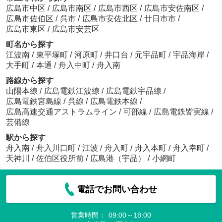
広島市中区
/
広島市南区
/
広島市西区
/
広島市安佐南区
/
広島市佐伯区
/
呉市
/
広島市安佐北区
/
廿日市市
/
広島市東区
/
広島市安芸区
町名から探す
江波南
/
東平塚町
/
河原町
/
井口台
/
元宇品町
/
宇品海岸
/
大手町
/
本通
/
舟入中町
/
舟入南
路線から探す
山陽本線
/
広島電鉄江波線
/
広島電鉄宇品線
/
広島電鉄宮島線
/
呉線
/
広島電鉄本線
/
広島高速交通アストラムライン
/
可部線
/
広島電鉄皆実線
/
芸備線
駅から探す
舟入南
/
舟入川口町
/
江波
/
舟入町
/
舟入本町
/
舟入幸町
/
天神川
/
佐伯区役所前
/
広島港（宇品）
/
小網町
電話でお問い合わせ
営業時間：
09:00～18:00