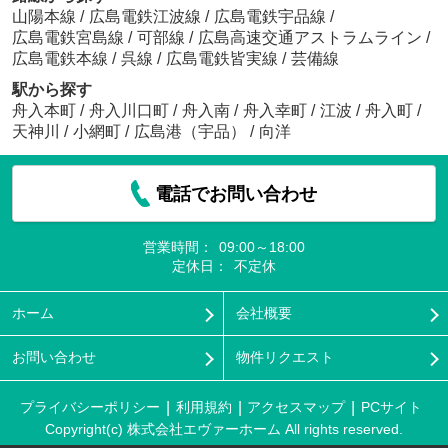
山陽本線
/
広島電鉄江波線
/
広島電鉄宇品線
/
広島電鉄宮島線
/
可部線
/
広島高速交通アストラムライン
/
広島電鉄本線
/
呉線
/
広島電鉄皆実線
/
芸備線
駅から探す
舟入本町
/
舟入川口町
/
舟入南
/
舟入幸町
/
江波
/
舟入町
/
天神川
/
小網町
/
広島港（宇品）
/
向洋
電話でお問い合わせ
営業時間：
09:00～18:00
定休日：
不定休
ホーム
会社概要
お問い合わせ
物件リクエスト
プライバシーポリシー
利用規約
アクセスマップ
PCサイト
Copyright(c) 株式会社エヴァーホーム All rights reserved.