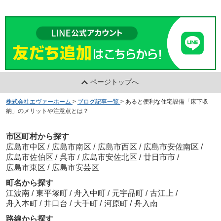
ページトップへ
株式会社エヴァーホーム
>
ブログ記事一覧
>
あると便利な住宅設備「床下収
納」のメリットや注意点とは？
市区町村から探す
広島市中区
/
広島市南区
/
広島市西区
/
広島市安佐南区
/
広島市佐伯区
/
呉市
/
広島市安佐北区
/
廿日市市
/
広島市東区
/
広島市安芸区
町名から探す
江波南
/
東平塚町
/
舟入中町
/
元宇品町
/
古江上
/
舟入本町
/
井口台
/
大手町
/
河原町
/
舟入南
路線から探す