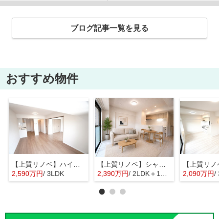
ブログ記事一覧を見る
おすすめ物件
【上質リノベ】ハイツ翠苑
【上質リノベ】シャンボール河原町
2,590万円
/ 3LDK
2,390万円
/ 2LDK＋1S(納戸)
2,090万円
/