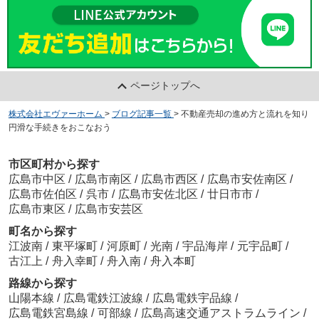
ページトップへ
株式会社エヴァーホーム
>
ブログ記事一覧
>
不動産売却の進め方と流れを知り
円滑な手続きをおこなおう
市区町村から探す
広島市中区
/
広島市南区
/
広島市西区
/
広島市安佐南区
/
広島市佐伯区
/
呉市
/
広島市安佐北区
/
廿日市市
/
広島市東区
/
広島市安芸区
町名から探す
江波南
/
東平塚町
/
河原町
/
光南
/
宇品海岸
/
元宇品町
/
古江上
/
舟入幸町
/
舟入南
/
舟入本町
路線から探す
山陽本線
/
広島電鉄江波線
/
広島電鉄宇品線
/
広島電鉄宮島線
/
可部線
/
広島高速交通アストラムライン
/