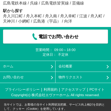
広島電鉄本線
/
呉線
/
広島電鉄皆実線
/
芸備線
駅から探す
舟入川口町
/
舟入本町
/
舟入南
/
舟入幸町
/
江波
/
舟入町
/
天神川
/
小網町
/
広島港（宇品）
/
向洋
電話でお問い合わせ
営業時間：
09:00～18:00
定休日：
不定休
ホーム
会社概要
お問い合わせ
物件リクエスト
プライバシーポリシー
利用規約
アクセスマップ
PCサイト
Copyright(c) 株式会社エヴァーホーム All rights reserved.
当サイトでは、お客様の当サイト利用状況把握、サービス向上検討を目的と
して、クッキー（Cookie）を使用しています。