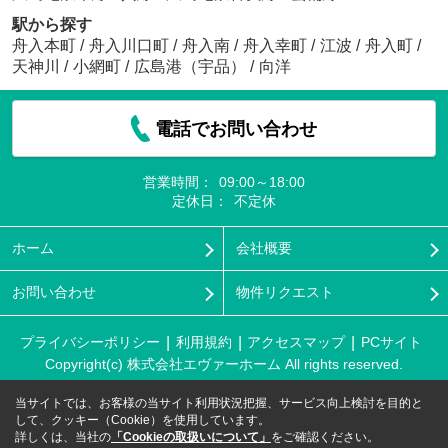
駅から探す
舟入本町
/
舟入川口町
/
舟入南
/
舟入幸町
/
江波
/
舟入町
/
天神川
/
小網町
/
広島港（宇品）
/
向洋
電話でお問い合わせ
営業時間：
09:00～18:00
定休日：
不定休
ホーム
会社概要
お問い合わせ
物件リクエスト
プライバシーポリシー
利用規約
アクセスマップ
PCサイト
Copyright(c) 株式会社エヴァーホーム All rights reserved.
当サイトでは、お客様の当サイト利用状況把握、サービス向上検討を目的と
して、クッキー（Cookie）を使用しています。
詳しくは、当社の
「Cookieの取扱いについて」
をご確認ください。