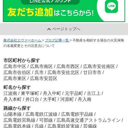
ページトップへ
株式会社エヴァーホーム
>
ブログ記事一覧
>
不動産を相続する場合の火災保険
の名義変更とその注意点について
市区町村から探す
広島市中区
/
広島市南区
/
広島市西区
/
広島市安佐南区
/
広島市佐伯区
/
呉市
/
広島市安佐北区
/
廿日市市
/
広島市東区
/
広島市安芸区
町名から探す
江波南
/
東平塚町
/
舟入中町
/
元宇品町
/
古江上
/
舟入本町
/
井口台
/
大手町
/
河原町
/
舟入南
路線から探す
山陽本線
/
広島電鉄江波線
/
広島電鉄宇品線
/
広島電鉄宮島線
/
可部線
/
広島高速交通アストラムライン
/
広島電鉄本線
/
呉線
/
広島電鉄皆実線
/
芸備線