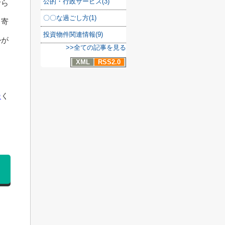
公的・行政サービス(3)
むら
〇〇な過ごし方(1)
く寄
投資物件関連情報(9)
かが
>>全ての記事を見る
XML
RSS2.0
談
く