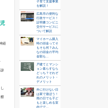
子育て支援事業
を解説！
広島市の便利な
行政サービス！
児
証明書コンビニ
交付サービスに
ついて解説
マイホーム購入
神経
時の頭金ってそ
もそも何？みん
なの頭金の平均
金額も...
外
戸建てとマンシ
ョン暮らすなら
い診
どっち？それぞ
れのメリット・
デメリット
うし
外に行けない日
は家で遊ぼう！
診察
雨の日でも子ど
もと楽しめる室
内でで...