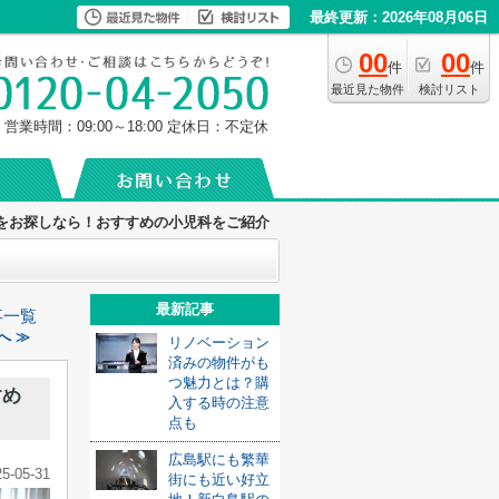
最終更新：2026年08月06日
00
00
件
件
最近見た物件
検討リスト
営業時間：09:00～18:00
定休日：不定休
をお探しなら！おすすめの小児科をご紹介
最新記事
事一覧
へ ≫
リノベーション
済みの物件がも
つ魅力とは？購
すめ
入する時の注意
点も
広島駅にも繁華
25-05-31
街にも近い好立