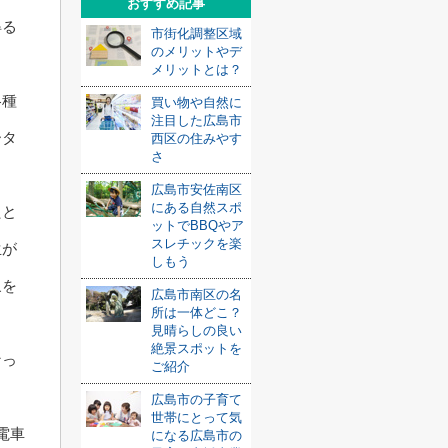
おすすめ記事
得る
市街化調整区域
のメリットやデ
メリットとは？
各種
買い物や自然に
注目した広島市
ータ
西区の住みやす
さ
広島市安佐南区
にある自然スポ
たと
ットでBBQやア
スレチックを楽
生が
しもう
象を
広島市南区の名
所は一体どこ？
見晴らしの良い
絶景スポットを
なっ
ご紹介
広島市の子育て
世帯にとって気
電車
になる広島市の