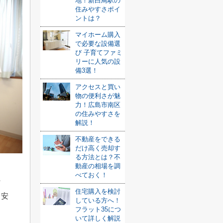
地！新白鳥駅の
住みやすさポイ
ントは？
マイホーム購入
で必要な設備選
び 子育てファミ
リーに人気の設
備3選！
アクセスと買い
物の便利さが魅
力！広島市南区
の住みやすさを
解説！
不動産をできる
だけ高く売却す
る方法とは？不
動産の相場を調
べておく！
た
住宅購入を検討
、安
している方へ！
フラット35につ
いて詳しく解説