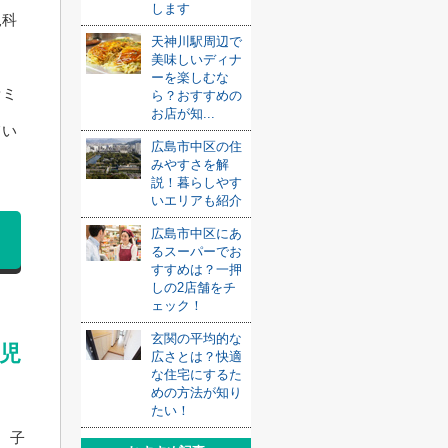
します
児科
天神川駅周辺で
美味しいディナ
ーを楽しむな
ァミ
ら？おすすめの
お店が知...
てい
広島市中区の住
みやすさを解
説！暮らしやす
いエリアも紹介
広島市中区にあ
るスーパーでお
すすめは？一押
しの2店舗をチ
ェック！
玄関の平均的な
児
広さとは？快適
な住宅にするた
めの方法が知り
たい！
、子