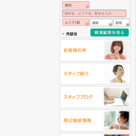
種別
エリア| 駅
価格
面積
-
件該当