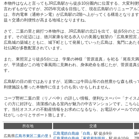
本物件はなんと言ってもJR広島駅から徒歩10分圏内に位置する、大変利
言わずもがなですが、2025年完成を目指して、現在広島駅のリニューアル
は、市内電車（通称チン電）が広島駅の2階へ上がってくる構造となりま
益々交通の利便性が高まる地域となりますね。
さて、二葉の里と銘打つ本物件は、JR広島駅の北口を出て、徒歩5分のと
ます。その近辺には、徳川家康を祀る赤入りの美麗な観望の「広島東照宮
広島城の築城とともに、城下町として発展していった広島は、鬼門にあた
社仏閣が多数配置されています。
また、東照宮より徒歩5分には、学業の神様「菅原道真」を祀る「尾長天
が、平清盛がこの地で暴風雨に見舞われ、身体絶命を感じたが、菅原道真
す。
広島駅の目の前ではありますが、近隣には牛田山等の自然豊かな森も残っ
利便施設も整った本物件に住まうのも良いかもしれません。
コープ野村二葉の里（リノベ中）の詳しい情報。便利なスーパー「ナイスム
くの方に好評な、清潔感のある室内が魅力の中古マンションです。こちら
す。当社オススメの不動産情報をお求めになるなら、お電話やメールでの
社がしっかりとサポート致します。
所在地
交通
広島電鉄白島線
「
白島
」駅 徒歩9分
築
広島県
広島市東区
二葉の里
１
広島電鉄白島線
「
家庭裁判所前
」駅 徒歩10分
7