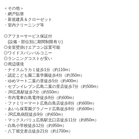
＜その他＞
・網戸貼替
・新規建具＆クローゼット
・室内クリーニング等
◎アフターサービス保証付
(設備・部位別に期間制限有り)
◎全室壁掛けエアコン設置可能
◎ワイドスパンバルコニー
◎ランニングコストが安い
◎周辺環境
・ナイスムラカミ徒歩1分（約110m）
・認定こども園二葉学園徒歩4分（約350m）
・ゆめマート二葉の里徒歩5分（約400m）
・セブンイレブン広島二葉の里店徒歩7分（約500m）
・JR広島駅徒歩7分（約550m）
・市内電車白島電停徒歩8分（約600m）
・ファミリーマート広島白島店徒歩8分（約600m）
・あいら保育園グラノード広島徒歩8分（約600m）
・JR広島病院徒歩9分（約650m）
・マックスバリュ広島駅北口店徒歩11分（約850m）
・白島小学校徒歩12分（約950m）
・八丁堀交差点徒歩21分（約1700m）