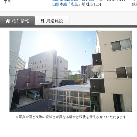
丁目
山陽本線
「
広島
」駅 徒歩11分
鉄
物件情報
周辺施設
※写真や図と実際の現状とが異なる場合は現状を優先させていただきます