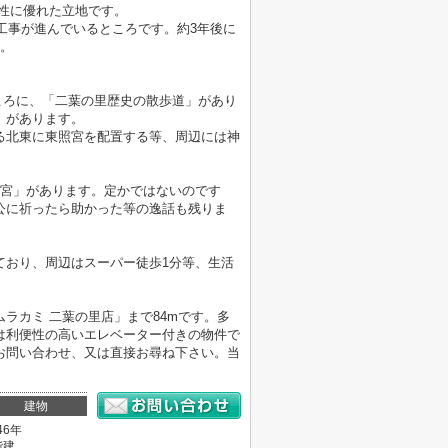
便性に優れた立地です。
工事が進んでいるところです。約3年後に
す。
ころに、「二葉の里歴史の散歩道」があり
」があります。
る北東に東照宮を配置する等、周辺には神
満宮」があります。定かではないのです
公に祈ったら助かった等の逸話も残りま
ており、周辺はスーパー徒歩1分等、生活
ラカミ 二葉の里店」まで84mです。多
は利便性の高いエレベーター付きの物件で
お問い合わせ、又は直接お尋ね下さい。当
建物
46年
階建