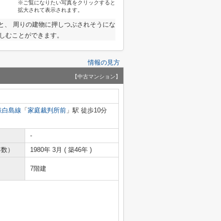
※ご覧になりたい写真をクリックすると
拡大されて表示されます。
と、 周りの建物に押しつぶされそうにな
楽しむことができます。
情報の見方
【中古マンション】
鉄白島線
「
家庭裁判所前
」駅 徒歩10分
-
年数）
1980年 3月 ( 築46年 )
7階建