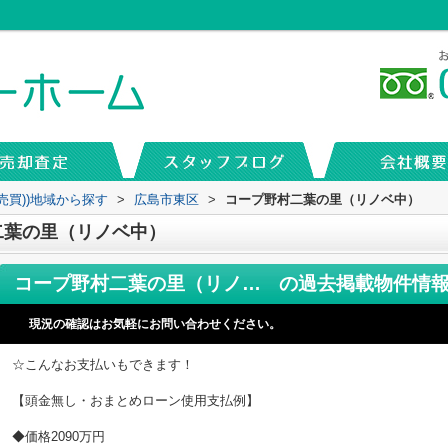
売買))地域から探す
>
広島市東区
>
コープ野村二葉の里（リノベ中）
二葉の里（リノベ中）
コープ野村二葉の里（リノベ中）
の過去掲載物件情
現況の確認はお気軽にお問い合わせください。
☆こんなお支払いもできます！
【頭金無し・おまとめローン使用支払例】
◆価格2090万円