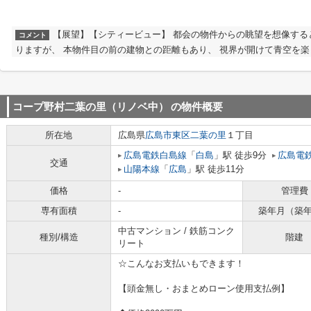
【展望】【シティービュー】 都会の物件からの眺望を想像する
コメント
りますが、 本物件目の前の建物との距離もあり、 視界が開けて青空を
コープ野村二葉の里（リノベ中）
の物件概要
所在地
広島県
広島市東区
二葉の里
１丁目
広島電鉄白島線
「
白島
」駅 徒歩9分
広島電
交通
山陽本線
「
広島
」駅 徒歩11分
価格
-
管理費
専有面積
-
築年月（築
中古マンション / 鉄筋コンク
種別/構造
階建
リート
☆こんなお支払いもできます！
【頭金無し・おまとめローン使用支払例】