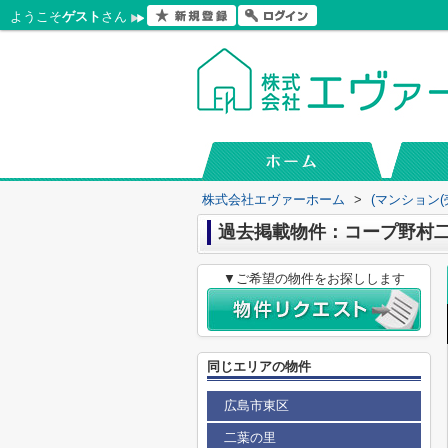
ようこそ
ゲスト
さん
株式会社エヴァーホーム
>
(マンション(
過去掲載物件：コープ野村
▼ご希望の物件をお探しします
同じエリアの物件
広島市東区
二葉の里