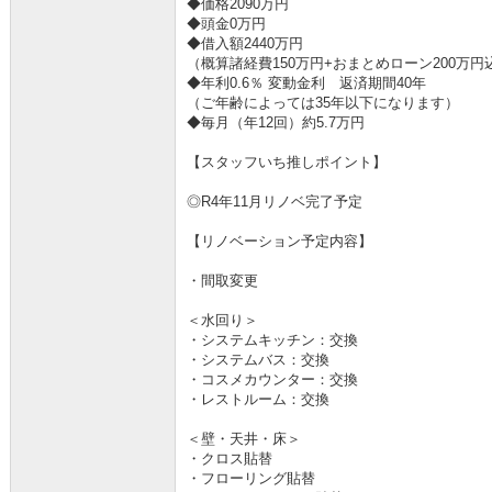
◆価格2090万円
◆頭金0万円
◆借入額2440万円
（概算諸経費150万円+おまとめローン200万円
◆年利0.6％ 変動金利 返済期間40年
（ご年齢によっては35年以下になります）
◆毎月（年12回）約5.7万円
【スタッフいち推しポイント】
◎R4年11月リノベ完了予定
【リノベーション予定内容】
・間取変更
＜水回り＞
・システムキッチン：交換
・システムバス：交換
・コスメカウンター：交換
・レストルーム：交換
＜壁・天井・床＞
・クロス貼替
・フローリング貼替