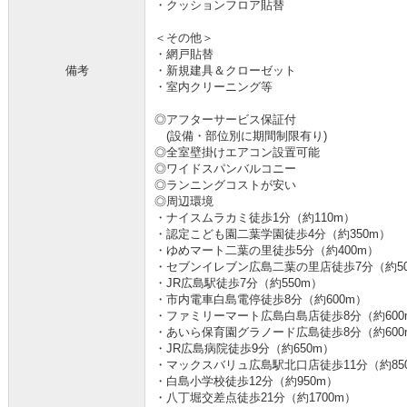
・クッションフロア貼替
＜その他＞
・網戸貼替
備考
・新規建具＆クローゼット
・室内クリーニング等
◎アフターサービス保証付
(設備・部位別に期間制限有り)
◎全室壁掛けエアコン設置可能
◎ワイドスパンバルコニー
◎ランニングコストが安い
◎周辺環境
・ナイスムラカミ徒歩1分（約110m）
・認定こども園二葉学園徒歩4分（約350m）
・ゆめマート二葉の里徒歩5分（約400m）
・セブンイレブン広島二葉の里店徒歩7分（約50
・JR広島駅徒歩7分（約550m）
・市内電車白島電停徒歩8分（約600m）
・ファミリーマート広島白島店徒歩8分（約600
・あいら保育園グラノード広島徒歩8分（約600
・JR広島病院徒歩9分（約650m）
・マックスバリュ広島駅北口店徒歩11分（約85
・白島小学校徒歩12分（約950m）
・八丁堀交差点徒歩21分（約1700m）