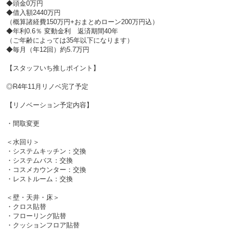
◆頭金0万円
◆借入額2440万円
（概算諸経費150万円+おまとめローン200万円込）
◆年利0.6％ 変動金利 返済期間40年
（ご年齢によっては35年以下になります）
◆毎月（年12回）約5.7万円
【スタッフいち推しポイント】
◎R4年11月リノベ完了予定
【リノベーション予定内容】
・間取変更
＜水回り＞
・システムキッチン：交換
・システムバス：交換
・コスメカウンター：交換
・レストルーム：交換
＜壁・天井・床＞
・クロス貼替
・フローリング貼替
・クッションフロア貼替