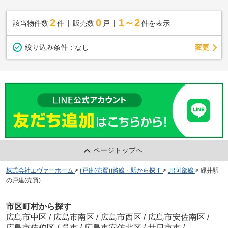
2
0
1～2
該当物件数
件
販売数
戸
件を表示
変更
絞り込み条件：
なし
ページトップへ
株式会社エヴァーホーム
>
(戸建(売買))路線・駅から探す
>
JR可部線
>
緑井駅
の戸建(売買)
市区町村から探す
広島市中区
/
広島市南区
/
広島市西区
/
広島市安佐南区
/
広島市佐伯区
/
呉市
/
広島市安佐北区
/
廿日市市
/