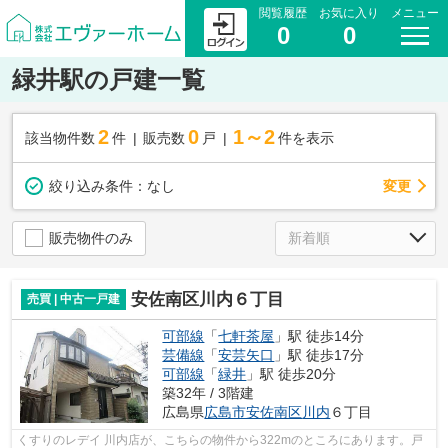
閲覧履歴
お気に入り
メニュー
0
0
緑井駅の戸建一覧
2
0
1～2
該当物件数
件
販売数
戸
件を表示
変更
絞り込み条件：
なし
販売物件のみ
安佐南区川内６丁目
売買 | 中古一戸建
可部線
「
七軒茶屋
」駅 徒歩14分
芸備線
「
安芸矢口
」駅 徒歩17分
可部線
「
緑井
」駅 徒歩20分
築32年 / 3階建
広島県
広島市安佐南区
川内
６丁目
くすりのレデイ 川内店が、こちらの物件から322mのところにあります。戸