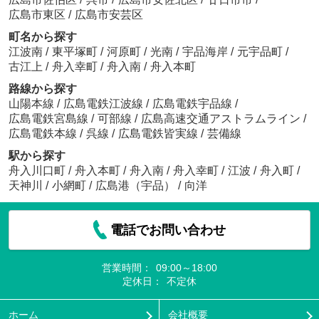
広島市東区
/
広島市安芸区
町名から探す
江波南
/
東平塚町
/
河原町
/
光南
/
宇品海岸
/
元宇品町
/
古江上
/
舟入幸町
/
舟入南
/
舟入本町
路線から探す
山陽本線
/
広島電鉄江波線
/
広島電鉄宇品線
/
広島電鉄宮島線
/
可部線
/
広島高速交通アストラムライン
/
広島電鉄本線
/
呉線
/
広島電鉄皆実線
/
芸備線
駅から探す
舟入川口町
/
舟入本町
/
舟入南
/
舟入幸町
/
江波
/
舟入町
/
天神川
/
小網町
/
広島港（宇品）
/
向洋
電話でお問い合わせ
営業時間：
09:00～18:00
定休日：
不定休
ホーム
会社概要