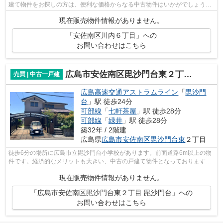
建て物件をお探しの方は、便利な価格からなる中古物件はいかがでしょう
か。駅まで徒歩14分の場所にある物件です...
現在販売物件情報がありません。
「安佐南区川内６丁目」への
お問い合わせはこちら
広島市安佐南区毘沙門台東２丁目 毘沙門台
売買 | 中古一戸建
広島高速交通アストラムライン
「
毘沙門
台
」駅 徒歩24分
可部線
「
七軒茶屋
」駅 徒歩28分
可部線
「
緑井
」駅 徒歩28分
築32年 / 2階建
広島県
広島市安佐南区
毘沙門台東
２丁目
徒歩6分の場所に広島市立毘沙門台小学校があります。前面道路6m以上の物
件です。経済的なメリットも大きい、中古の戸建て物件となっております。
広島市安佐南区に特化した当社には、不...
現在販売物件情報がありません。
「広島市安佐南区毘沙門台東２丁目 毘沙門台」への
お問い合わせはこちら