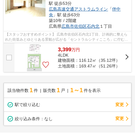
駅 徒歩53分
広島高速交通アストラムライン
「
伴中
央
」駅 徒歩63分
築10年 / 2階建
広島県
広島市佐伯区
石内北
１丁目
【スタッフおすすめポイント】 広島市佐伯区石内北1丁目、計画的に整えら
れた街並みとゆとりある景観が広がる「セントラルシティこころ」に佇む、
平成27年11月築のトヨタホーム施工戸...
3,399
万
円
4LDK
建物面積：116.12㎡（35.12坪）
土地面積：169.47㎡（51.26坪）
1
1
1～1
該当物件数
件
販売数
戸
件を表示
駅で絞り込む
変更
変更
絞り込み条件：
なし