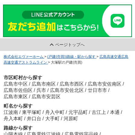
ページトップへ
株式会社エヴァーホーム
>
(戸建(売買))路線・駅から探す
>
広島高速交通広島
高速交通アストラムライン
>
大塚駅の戸建(売買)
市区町村から探す
広島市中区
/
広島市南区
/
広島市西区
/
広島市安佐南区
/
広島市佐伯区
/
呉市
/
広島市安佐北区
/
廿日市市
/
広島市東区
/
広島市安芸区
町名から探す
江波南
/
東平塚町
/
舟入中町
/
元宇品町
/
古江上
/
本通
/
舟入本町
/
井口台
/
大手町
/
河原町
路線から探す
山陽本線
/
広島電鉄江波線
/
広島電鉄宇品線
/