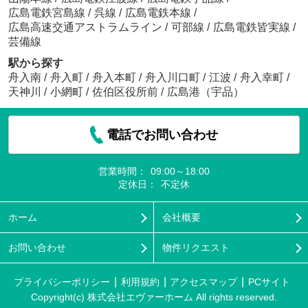
広島電鉄宮島線
/
呉線
/
広島電鉄本線
/
広島高速交通アストラムライン
/
可部線
/
広島電鉄皆実線
/
芸備線
駅から探す
舟入南
/
舟入町
/
舟入本町
/
舟入川口町
/
江波
/
舟入幸町
/
天神川
/
小網町
/
佐伯区役所前
/
広島港（宇品）
電話でお問い合わせ
営業時間：
09:00～18:00
定休日：
不定休
ホーム
会社概要
お問い合わせ
物件リクエスト
プライバシーポリシー
利用規約
アクセスマップ
PCサイト
Copyright(c) 株式会社エヴァーホーム All rights reserved.