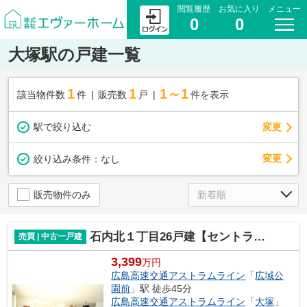
閲覧履歴
お気に入り
メニュー
0
0
大塚駅の戸建一覧
1
1
1～1
該当物件数
件
販売数
戸
件を表示
駅で絞り込む
変更
変更
絞り込み条件：
なし
販売物件のみ
石内北１丁目26戸建【セントラルシティこころ】
売買 | 中古一戸建
3,399
万円
広島高速交通アストラムライン
「
広域公
園前
」駅 徒歩45分
広島高速交通アストラムライン
「
大塚
」