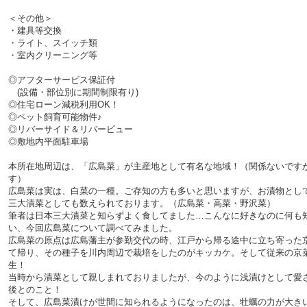
＜その他＞
・建具等交換
・ライト、スイッチ類
・室内クリーニング等
◎アフターサービス保証付
(設備・部位別に期間制限有り)
◎住宅ローン減税利用OK！
◎ペット飼育可能物件♪
◎リバーサイド＆リバービュー
◎敷地内平面駐車場
本所在地周辺は、「広島菜」が主産地として有名な地域！（関係ないです
す）
広島菜は実は、白菜の一種。ご存知の方も多いと思いますが、お漬物とし
三大漬菜としても数えられております。（広島菜・高菜・野沢菜）
筆者は日本三大漬菜と知らずよく食してました…こんなに好きなのに何も
い、今回広島菜について調べてみました。
広島菜の原点は広島藩主が参勤交代の時、江戸から帰る途中に立ち寄った
て帰り、その種子を川内周辺で栽培をしたのがキッカケ。そして従来の京
生！
当時から漬菜として親しまれておりましたが、今のように浅漬けとして愛
後とのこと！
そして、広島菜漬けが世間に知られるようになったのは、牡蠣の力が大き