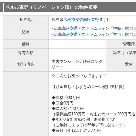
ペルル東野（リノベーション済）
の物件概要
所在地
広島県
広島市安佐南区
東野
３丁目
広島高速交通アストラムライン
「
中筋
」駅 徒
交通
広島高速交通アストラムライン
「
古市
」駅 徒
価格
-
管理費
専有面積
-
築年月（築
中古マンション / 鉄筋コンク
種別/構造
階建
リート
☆こんなお支払いもできます！
【頭金無し・おまとめローン使用支払例】
◆価格2090万円
◆頭金0万円
◆借入額2440万円
（概算諸経150万円・おまとめローン200万円込
◆年利0.6％ 変動金利 返済期間40年
（ご年齢によっては35年以下になります）
◆毎月（年12回）約5.7万円