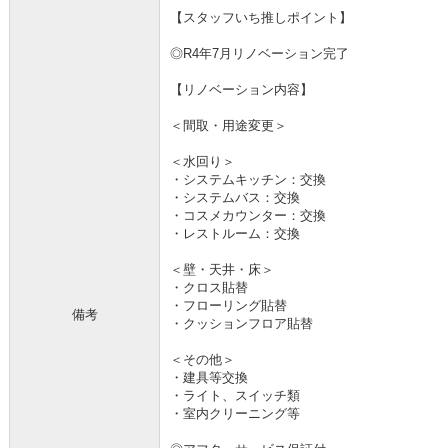
【スタッフいち推しポイント】
◎R4年7月リノベーション完了
【リノベーション内容】
＜間取・用途変更＞
＜水回り＞
・システムキッチン：交換
・システムバス：交換
・コスメカウンター：交換
・レストルーム：交換
＜壁・天井・床＞
・クロス貼替
・フローリング貼替
備考
・クッションフロア貼替
＜その他＞
・建具等交換
・ライト、スイッチ類
・室内クリーニング等