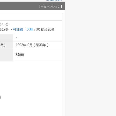
【中古マンション】
歩15分
歩17分
可部線
「
大町
」駅 徒歩26分
-
年数）
1992年 9月 ( 築33年 )
8階建
）