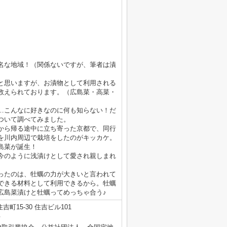
名な地域！（関係ないですが、筆者は漬
と思いますが、お漬物として利用される
数えられております。（広島菜・高菜・
…こんなに好きなのに何も知らない！だ
ついて調べてみました。
から帰る途中に立ち寄った京都で、同行
を川内周辺で栽培をしたのがキッカケ。
島菜が誕生！
今のように浅漬けとして愛され親しまれ
ったのは、牡蠣の力が大きいと言われて
できる材料として利用できるから。牡蠣
広島菜漬けと牡蠣ってめっちゃ合う♪
町15-30 住吉ビル101
号