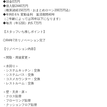
◆頭金0万円
◆借入額2440万円
（概算諸経150万円・おまとめローン200万円込）
◆年利0.6％ 変動金利 返済期間40年
（ご年齢によっては35年以下になります）
◆毎月（年12回）約5.7万円
【スタッフいち推しポイント】
◎R4年7月リノベーション完了
【リノベーション内容】
＜間取・用途変更＞
＜水回り＞
・システムキッチン：交換
・システムバス：交換
・コスメカウンター：交換
・レストルーム：交換
＜壁・天井・床＞
・クロス貼替
・フローリング貼替
・クッションフロア貼替