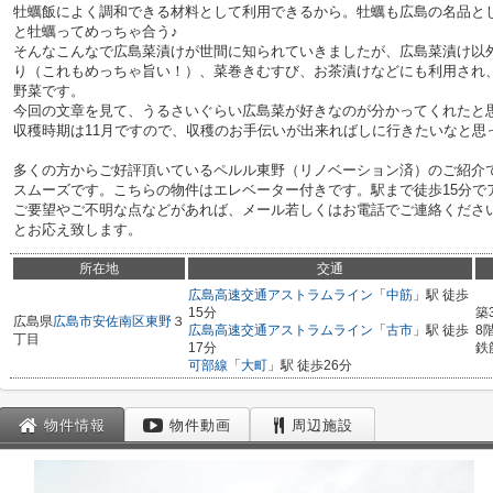
牡蠣飯によく調和できる材料として利用できるから。牡蠣も広島の名品と
と牡蠣ってめっちゃ合う♪
そんなこんなで広島菜漬けが世間に知られていきましたが、広島菜漬け以
り（これもめっちゃ旨い！）、菜巻きむすび、お茶漬けなどにも利用され
野菜です。
今回の文章を見て、うるさいぐらい広島菜が好きなのが分かってくれたと思
収穫時期は11月ですので、収穫のお手伝いが出来ればしに行きたいなと思
多くの方からご好評頂いているペルル東野（リノベーション済）のご紹介
スムーズです。こちらの物件はエレベーター付きです。駅まで徒歩15分で
ご要望やご不明な点などがあれば、メール若しくはお電話でご連絡くださ
とお応え致します。
所在地
交通
広島高速交通アストラムライン
「
中筋
」駅 徒歩
15分
築
広島県
広島市安佐南区
東野
３
広島高速交通アストラムライン
「
古市
」駅 徒歩
8
丁目
17分
鉄
可部線
「
大町
」駅 徒歩26分
物件情報
物件動画
周辺施設