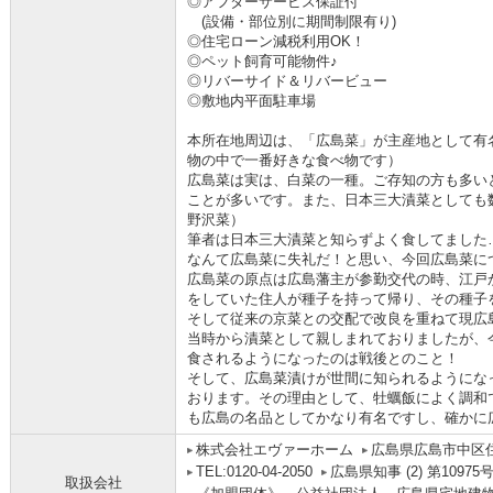
◎アフターサービス保証付
(設備・部位別に期間制限有り)
◎住宅ローン減税利用OK！
◎ペット飼育可能物件♪
◎リバーサイド＆リバービュー
◎敷地内平面駐車場
本所在地周辺は、「広島菜」が主産地として有
物の中で一番好きな食べ物です）
広島菜は実は、白菜の一種。ご存知の方も多い
ことが多いです。また、日本三大漬菜としても
野沢菜）
筆者は日本三大漬菜と知らずよく食してました
なんて広島菜に失礼だ！と思い、今回広島菜に
広島菜の原点は広島藩主が参勤交代の時、江戸
をしていた住人が種子を持って帰り、その種子
そして従来の京菜との交配で改良を重ねて現広
当時から漬菜として親しまれておりましたが、
食されるようになったのは戦後とのこと！
そして、広島菜漬けが世間に知られるようにな
おります。その理由として、牡蠣飯によく調和
も広島の名品としてかなり有名ですし、確かに
株式会社エヴァーホーム
広島県広島市中区住吉
TEL:0120-04-2050
広島県知事 (2) 第10975
取扱会社