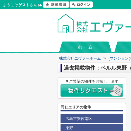
ようこそ
ゲスト
さん
株式会社エヴァーホーム
>
(マンション(
過去掲載物件：ペルル東野
▼ご希望の物件をお探しします
同じエリアの物件
広島市安佐南区
東野