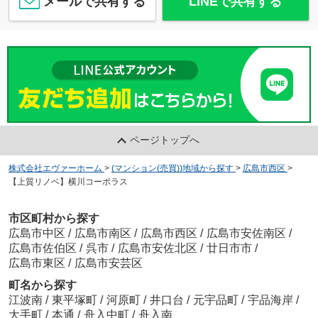
メールで共有する
LINEで共有する
ページトップへ
株式会社エヴァーホーム
>
(マンション(売買))地域から探す
>
広島市西区
>
【上質リノベ】横川コーポラス
市区町村から探す
広島市中区
/
広島市南区
/
広島市西区
/
広島市安佐南区
/
広島市佐伯区
/
呉市
/
広島市安佐北区
/
廿日市市
/
広島市東区
/
広島市安芸区
町名から探す
江波南
/
東平塚町
/
河原町
/
井口台
/
元宇品町
/
宇品海岸
/
大手町
/
本通
/
舟入中町
/
舟入南