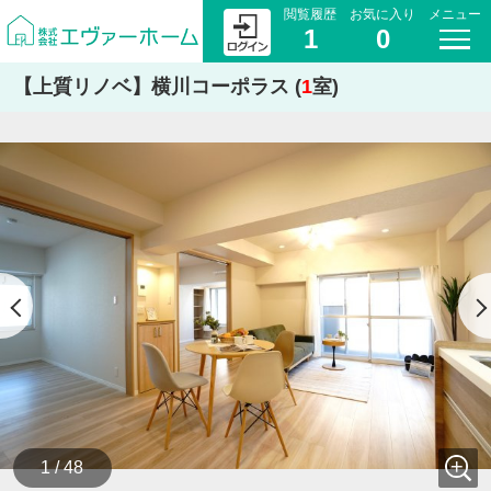
閲覧履歴
お気に入り
メニュー
1
0
【上質リノベ】横川コーポラス (
1
室)
1 / 48