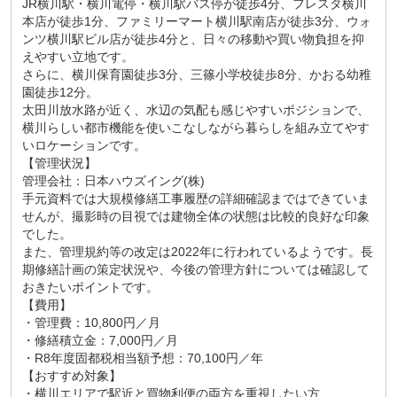
JR横川駅・横川電停・横川駅バス停が徒歩4分、フレスタ横川
本店が徒歩1分、ファミリーマート横川駅南店が徒歩3分、ウォ
ンツ横川駅ビル店が徒歩4分と、日々の移動や買い物負担を抑
えやすい立地です。
さらに、横川保育園徒歩3分、三篠小学校徒歩8分、かおる幼稚
園徒歩12分。
太田川放水路が近く、水辺の気配も感じやすいポジションで、
横川らしい都市機能を使いこなしながら暮らしを組み立てやす
いロケーションです。
【管理状況】
管理会社：日本ハウズイング(株)
手元資料では大規模修繕工事履歴の詳細確認まではできていま
せんが、撮影時の目視では建物全体の状態は比較的良好な印象
でした。
また、管理規約等の改定は2022年に行われているようです。長
期修繕計画の策定状況や、今後の管理方針については確認して
おきたいポイントです。
【費用】
・管理費：10,800円／月
・修繕積立金：7,000円／月
・R8年度固都税相当額予想：70,100円／年
【おすすめ対象】
・横川エリアで駅近と買物利便の両方を重視したい方