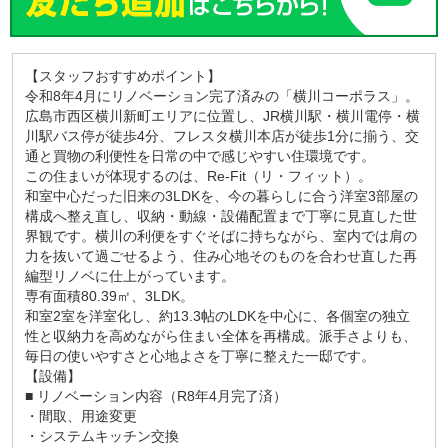
【スタッフおすすめポイント】
令和8年4月にリノベーション完了済みの「横川コーポラス」。
広島市西区横川新町エリアに位置し、JR横川駅・横川電停・横
川駅バス停が徒歩4分、フレスタ横川本店が徒歩1分に揃う、交
通と買物の利便性を日常の中で感じやすい住環境です。
この住まいが体現するのは、Re-Fit（リ・フィット）。
和室中心だった旧来の3LDKを、今の暮らしに合う洋室3部屋の
構成へ整え直し、収納・動線・設備配置まで丁寧に見直した世
界観です。横川の利便をすぐそばに持ちながら、室内では肩の
力を抜いて過ごせるよう、住み心地そのものを合わせ直した再
編型リノベに仕上がっています。
専有面積80.39㎡、3LDK。
和室2室を洋室化し、約13.3帖のLDKを中心に、各個室の独立
性と収納力を高めながら住まい全体を再構成。派手さよりも、
毎日の使いやすさと心地よさを丁寧に整えた一邸です。
【設備】
■ リノベーション内容（R8年4月完了済）
・間取、用途変更
・システムキッチン交換