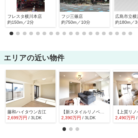
フレスタ横川本店
フジ三篠店
広島市立横
約150m／2分
約750m／10分
約180m／
エリアの近い物件
藤和ハイタウン古江
【新スタイルリノベ】サーパス田方南
2,699
万
円
/ 3LDK
2,390
万
円
/ 3LDK
2,490
万
円