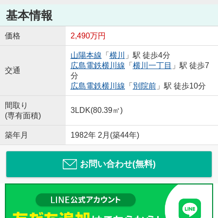
基本情報
価格
2,490万円
山陽本線
「
横川
」駅 徒歩4分
広島電鉄横川線
「
横川一丁目
」駅 徒歩7
交通
分
広島電鉄横川線
「
別院前
」駅 徒歩10分
間取り
3LDK(80.39㎡)
(専有面積)
築年月
1982年 2月(築44年)
お問い合わせ(無料)