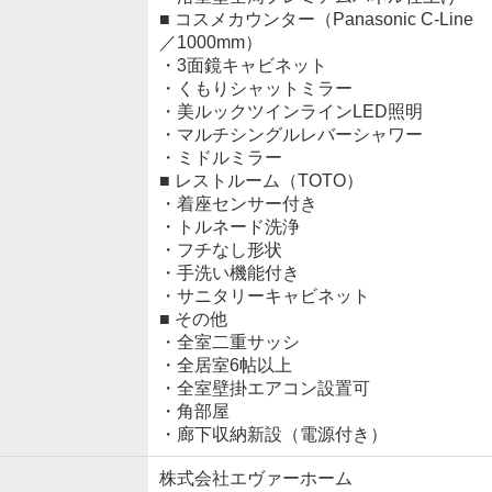
■ コスメカウンター（Panasonic C-Line
／1000mm）
・3面鏡キャビネット
・くもりシャットミラー
・美ルックツインラインLED照明
・マルチシングルレバーシャワー
・ミドルミラー
■ レストルーム（TOTO）
・着座センサー付き
・トルネード洗浄
・フチなし形状
・手洗い機能付き
・サニタリーキャビネット
■ その他
・全室二重サッシ
・全居室6帖以上
・全室壁掛エアコン設置可
・角部屋
・廊下収納新設（電源付き）
株式会社エヴァーホーム