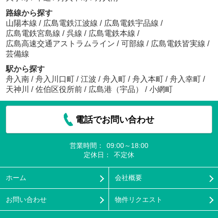
路線から探す
山陽本線
/
広島電鉄江波線
/
広島電鉄宇品線
/
広島電鉄宮島線
/
呉線
/
広島電鉄本線
/
広島高速交通アストラムライン
/
可部線
/
広島電鉄皆実線
/
芸備線
駅から探す
舟入南
/
舟入川口町
/
江波
/
舟入町
/
舟入本町
/
舟入幸町
/
天神川
/
佐伯区役所前
/
広島港（宇品）
/
小網町
電話でお問い合わせ
営業時間：
09:00～18:00
定休日：
不定休
ホーム
会社概要
お問い合わせ
物件リクエスト