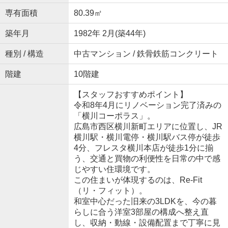
専有面積
80.39㎡
築年月
1982年 2月(築44年)
種別 / 構造
中古マンション / 鉄骨鉄筋コンクリート
階建
10階建
【スタッフおすすめポイント】
令和8年4月にリノベーション完了済みの
「横川コーポラス」。
広島市西区横川新町エリアに位置し、JR
横川駅・横川電停・横川駅バス停が徒歩
4分、フレスタ横川本店が徒歩1分に揃
う、交通と買物の利便性を日常の中で感
じやすい住環境です。
この住まいが体現するのは、Re-Fit
（リ・フィット）。
和室中心だった旧来の3LDKを、今の暮
らしに合う洋室3部屋の構成へ整え直
し、収納・動線・設備配置まで丁寧に見