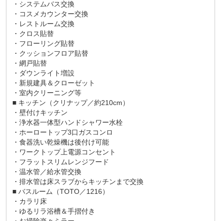
・システムバス交換
・コスメカウンター交換
・レストルーム交換
・クロス貼替
・フローリング貼替
・クッションフロア貼替
・網戸貼替
・ダウンライト増設
・新規建具＆クローゼット
・室内クリーニング等
■ キッチン（クリナップ／約210cm）
・壁付けキッチン
・浄水器一体型ハンドシャワー水栓
・ホーロートップ3口ガスコンロ
・食器洗い乾燥機は後付け可能
・ワークトップ上電源コンセント
・フラットスリムレンジフード
・温水管／給水管交換
・排水管は床スラブからキッチンまで交換
■ バスルーム（TOTO／1216）
・カラリ床
・ゆるリラ浴槽＆手摺付き