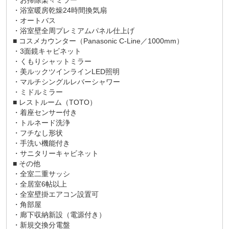
・お掃除楽々ミラー
・浴室暖房乾燥24時間換気扇
・オートバス
・浴室壁全周プレミアムパネル仕上げ
■ コスメカウンター（Panasonic C-Line／1000mm）
・3面鏡キャビネット
・くもりシャットミラー
・美ルックツインラインLED照明
・マルチシングルレバーシャワー
・ミドルミラー
■ レストルーム（TOTO）
・着座センサー付き
・トルネード洗浄
・フチなし形状
・手洗い機能付き
・サニタリーキャビネット
■ その他
・全室二重サッシ
・全居室6帖以上
・全室壁掛エアコン設置可
・角部屋
・廊下収納新設（電源付き）
・新規交換分電盤