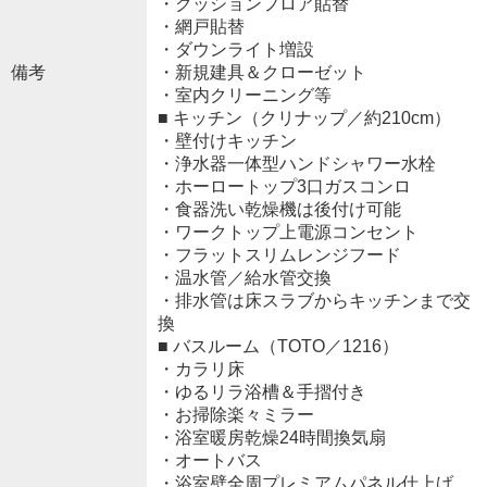
・クッションフロア貼替
・網戸貼替
・ダウンライト増設
備考
・新規建具＆クローゼット
・室内クリーニング等
■ キッチン（クリナップ／約210cm）
・壁付けキッチン
・浄水器一体型ハンドシャワー水栓
・ホーロートップ3口ガスコンロ
・食器洗い乾燥機は後付け可能
・ワークトップ上電源コンセント
・フラットスリムレンジフード
・温水管／給水管交換
・排水管は床スラブからキッチンまで交
換
■ バスルーム（TOTO／1216）
・カラリ床
・ゆるリラ浴槽＆手摺付き
・お掃除楽々ミラー
・浴室暖房乾燥24時間換気扇
・オートバス
・浴室壁全周プレミアムパネル仕上げ