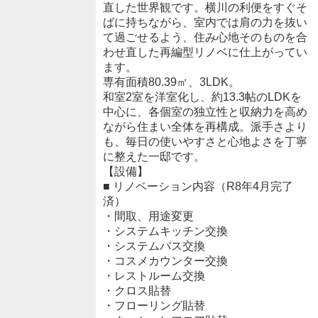
直した世界観です。横川の利便をすぐそ
ばに持ちながら、室内では肩の力を抜い
て過ごせるよう、住み心地そのものを合
わせ直した再編型リノベに仕上がってい
ます。
専有面積80.39㎡、3LDK。
和室2室を洋室化し、約13.3帖のLDKを
中心に、各個室の独立性と収納力を高め
ながら住まい全体を再構成。派手さより
も、毎日の使いやすさと心地よさを丁寧
に整えた一邸です。
【設備】
■ リノベーション内容（R8年4月完了
済）
・間取、用途変更
・システムキッチン交換
・システムバス交換
・コスメカウンター交換
・レストルーム交換
・クロス貼替
・フローリング貼替