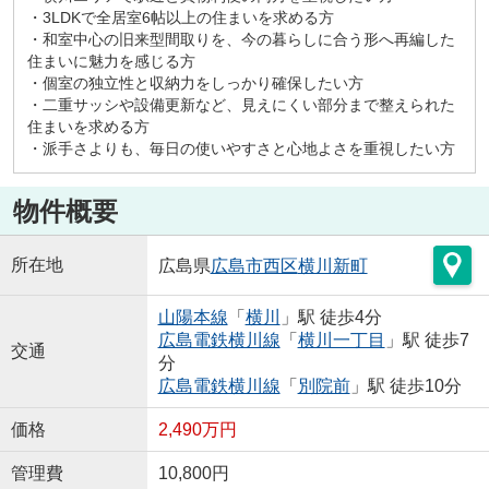
・3LDKで全居室6帖以上の住まいを求める方
・和室中心の旧来型間取りを、今の暮らしに合う形へ再編した
住まいに魅力を感じる方
・個室の独立性と収納力をしっかり確保したい方
・二重サッシや設備更新など、見えにくい部分まで整えられた
住まいを求める方
・派手さよりも、毎日の使いやすさと心地よさを重視したい方
物件概要
所在地
広島県
広島市西区
横川新町
山陽本線
「
横川
」駅 徒歩4分
広島電鉄横川線
「
横川一丁目
」駅 徒歩7
交通
分
広島電鉄横川線
「
別院前
」駅 徒歩10分
価格
2,490万円
管理費
10,800円