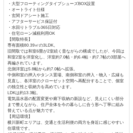
・大型フローティングタイプシューズBOX設置
・オートライト仕様
・玄関ドアシート施工
・アフターサービス保証付
・水回りトラブル365日対応
・住宅ローン減税利用OK
【間取特長】
専有面積80.39㎡の3LDK。
旧間取では和室6畳が2室続く昔ながらの構成でしたが、今回は
和室2室を洋室化し、洋室約7.0帖・約6.4帖・約7.7帖の3部屋へ
再編されています。
北側洋室は5.8帖から約7.0帖へ拡張。
中側和室の押入やタンス置場、南側和室の押入・物入・広縁も
見直し、各洋室のクローゼット空間へ再配分することで、個室
の独立性と収納力を高めています。
LDKは約13.3帖。
電気温水器の配置変更や廊下収納の新設など、見えにくい部分
まで整えながら、住戸全体を今の暮らしに合う形へ丁寧に組み
替えている点が魅力です。
【周辺環境】
横川新町エリアは、交通と生活利便の両方を身近に感じやすい
住環境です。