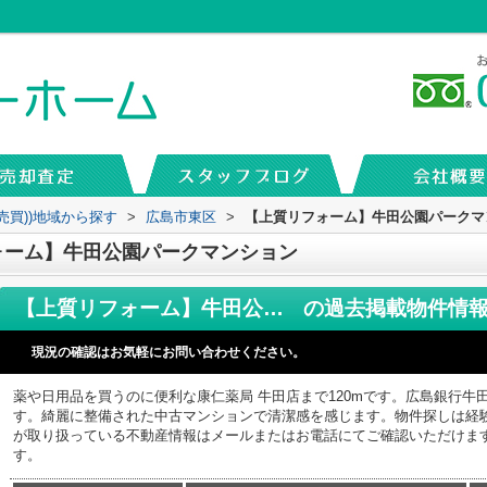
売買))地域から探す
>
広島市東区
>
【上質リフォーム】牛田公園パークマ
ォーム】牛田公園パークマンション
【上質リフォーム】牛田公園パークマンション
の過去掲載物件情
現況の確認はお気軽にお問い合わせください。
薬や日用品を買うのに便利な康仁薬局 牛田店まで120mです。広島銀行牛田
す。綺麗に整備された中古マンションで清潔感を感じます。物件探しは経
が取り扱っている不動産情報はメールまたはお電話にてご確認いただけま
す。