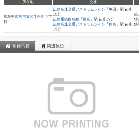
所在地
交通
広島高速交通アストラムライン
「
牛田
」駅 徒歩
18分
築
広島県
広島市東区
牛田中
２丁
広島電鉄白島線
「
白島
」駅 徒歩19分
5
目
広島高速交通アストラムライン
「
白島
」駅 徒歩
鉄
19分
物件情報
周辺施設