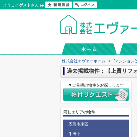
ようこそ
ゲスト
さん
株式会社エヴァーホーム
>
(マンション(
過去掲載物件：【上質リフ
▼ご希望の物件をお探しします
同じエリアの物件
広島市東区
牛田中