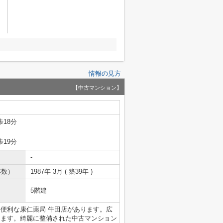
情報の見方
【中古マンション】
歩18分
歩19分
-
年数）
1987年 3月 ( 築39年 )
5階建
に便利な康仁薬局 牛田店があります。広
ります。綺麗に整備された中古マンション