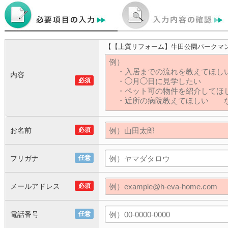
【【上質リフォーム】牛田公園パークマ
内容
必須
お名前
必須
フリガナ
任意
メールアドレス
必須
電話番号
任意