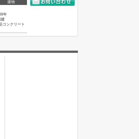
建物
39年
階建
筋コンクリート