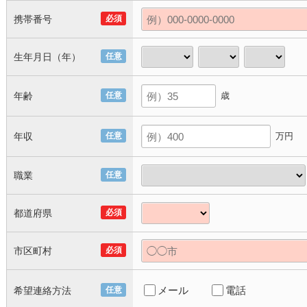
携帯番号
必須
生年月日（年）
任意
年齢
任意
歳
年収
任意
万円
職業
任意
都道府県
必須
市区町村
必須
メール
電話
希望連絡方法
任意