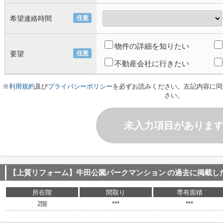
希望連絡時間
任意
物件の詳細を知りたい
要望
任意
不動産会社に行きたい
※
利用規約
及び
プライバシーポリシー
を必ずお読みください。左記内容に同
さい。
未入力項目がありま
【上質リフォーム】牛田公園パークマンション
の過去に掲載し
所在階
間取り
専有面積
2階
***
***