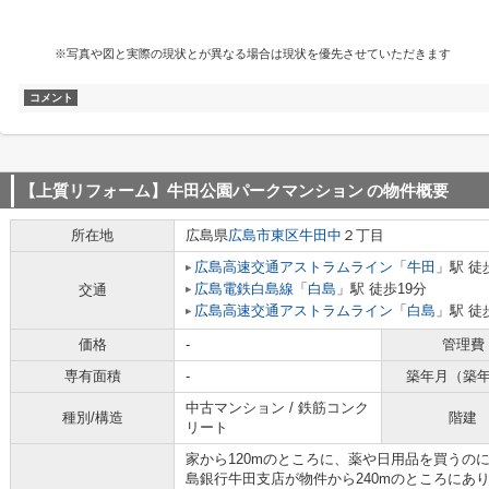
※写真や図と実際の現状とが異なる場合は現状を優先させていただきます
コメント
【上質リフォーム】牛田公園パークマンション
の物件概要
所在地
広島県
広島市東区
牛田中
２丁目
広島高速交通アストラムライン
「
牛田
」駅 徒
広島電鉄白島線
「
白島
」駅 徒歩19分
交通
広島高速交通アストラムライン
「
白島
」駅 徒
価格
-
管理費
専有面積
-
築年月（築
中古マンション / 鉄筋コンク
種別/構造
階建
リート
家から120mのところに、薬や日用品を買うの
島銀行牛田支店が物件から240mのところにあ