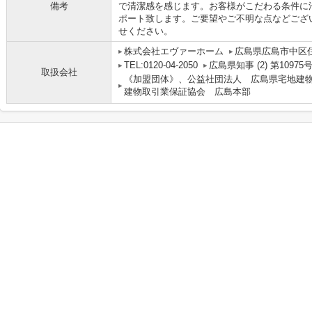
備考
で清潔感を感じます。お客様がこだわる条件に
ポート致します。ご要望やご不明な点などござ
せください。
株式会社エヴァーホーム
広島県広島市中区住吉
TEL:0120-04-2050
広島県知事 (2) 第10975
取扱会社
《加盟団体》、公益社団法人 広島県宅地建
建物取引業保証協会 広島本部