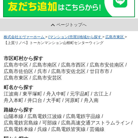
ページトップへ
株式会社エヴァーホーム
>
(マンション(売買))地域から探す
>
広島市東区
>
【上質リノベ】トーカンマンション山根町センターウィング
市区町村から探す
広島市中区
/
広島市南区
/
広島市西区
/
広島市安佐南区
/
広島市佐伯区
/
呉市
/
広島市安佐北区
/
廿日市市
/
広島市東区
/
広島市安芸区
町名から探す
江波南
/
東平塚町
/
舟入中町
/
元宇品町
/
古江上
/
舟入本町
/
井口台
/
大手町
/
河原町
/
舟入南
路線から探す
山陽本線
/
広島電鉄江波線
/
広島電鉄宇品線
/
広島電鉄宮島線
/
可部線
/
広島高速交通アストラムライン
/
広島電鉄本線
/
呉線
/
広島電鉄皆実線
/
芸備線