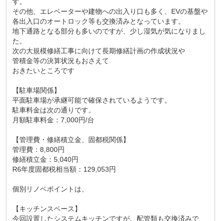
す。
その他、エレベーターや建物への出入り口も多く、EVの基盤や
各出入口のオートロック等も交換済みとなっています。
地下通路となる部分も多いのですが、少し湿気が気になりまし
た。
次の大規模修繕工事に向けて長期修繕計画の作成状況や
管積金等の決算状況もおさえて
おきたいところです
【駐車場関係】
平面駐車場が承継可能で確保されているようです。
駐車料金は次の通りです。
月額駐車料金：7,000円/台
【管理費・修繕積立金、固都税関係】
管理費：8,800円
修繕積立金：5,040円
R6年度固都税相当額：129,053円
個別リノベポイントは、
【キッチンスペース】
今回設置したシステムキッチンですが、配管類も交換済みで