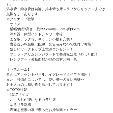
す。
温水管、給水管は勿論、排水管も床スラブからキッチンまでは
交換をしてあります。
☆クリナップ社製
・サイズ
横幅/奥行/高さ 約255cm×約65cm×約85cm
・浄水器一体型ハンドシャワー水栓
・まな板ラック等、キッチン小物も充実！
・食器洗い乾燥機は配線、配管済みなので後付け可能！
・嬉しいワークトップ上電源コンセント！
・フラットスリムレンジフードで整流板は取り外し可能！
・レンジフード幕板面材が他の面材と同一色
【バスルーム】
壁面はアクセントパネルハイグレードタイプを採用！
また、設備面についても、使い勝手の良い機材や
お手入れのし易い物を採用しております！
☆TOTO社製
・1317サイズ
・お手入れが楽になるカラリ床
・ゆるリラ浴槽
・表面を炭素の幕で覆ったお掃除楽々ミラー