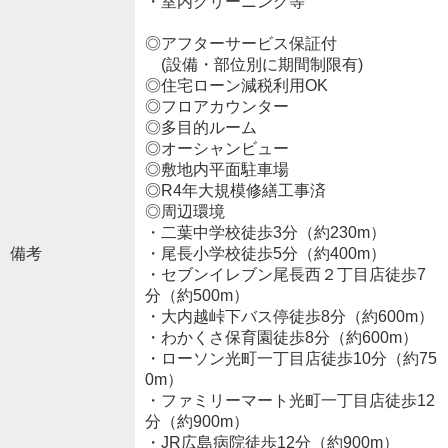
・室内クリーニング等
◎アフターサービス保証付
(設備・部位別に期間制限有)
◎住宅ローン減税利用OK
◎フロアカウンター
◎多目的ルーム
◎オーシャンビュー
◎敷地内平面駐車場
◎R4年大規模修繕工事済
◎周辺環境
・二葉中学校徒歩3分（約230m）
備考
・尾長小学校徒歩5分（約400m）
・セブンイレブン尾長西２丁目店徒歩7
分（約500m）
・大内越峠下バス停徒歩8分（約600m）
・わかくさ保育園徒歩8分（約600m）
・ローソン光町一丁目店徒歩10分（約75
0m）
・ファミリーマート光町一丁目店徒歩12
分（約900m）
・JR広島病院徒歩12分（約900m）