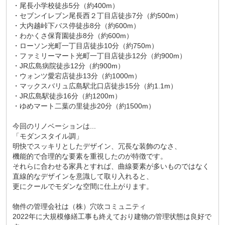
・尾長小学校徒歩5分（約400m）
・セブンイレブン尾長西２丁目店徒歩7分（約500m）
・大内越峠下バス停徒歩8分（約600m）
・わかくさ保育園徒歩8分（約600m）
・ローソン光町一丁目店徒歩10分（約750m）
・ファミリーマート光町一丁目店徒歩12分（約900m）
・JR広島病院徒歩12分（約900m）
・ウォンツ愛宕店徒歩13分（約1000m）
・マックスバリュ広島駅北口店徒歩15分（約1.1m）
・JR広島駅徒歩16分（約1200m）
・ゆめマート二葉の里徒歩20分（約1500m）
今回のリノベーションは...
「モダンスタイル調」
明快でスッキリとしたデザイン、冗長な装飾のなさ、
機能的で合理的な要素を重視したのが特徴です。
それらに合わせる家具とすれば、曲線要素が多いものではなく
直線的なデザインを意識して取り入れると、
更にクールでモダンな空間に仕上がります。
物件の管理会社は（株）穴吹コミュニティ
2022年に大規模修繕工事も終えており建物の管理状態は良好で