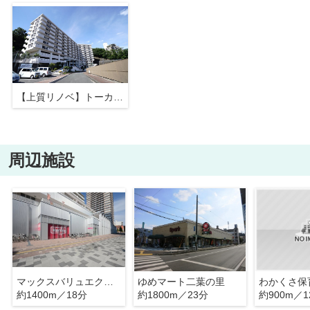
【上質リノベ】トーカンマンション山根町センターウィング
周辺施設
マックスバリュエクスプレス広島駅北口店
ゆめマート二葉の里
わかくさ保
約1400m／18分
約1800m／23分
約900m／1