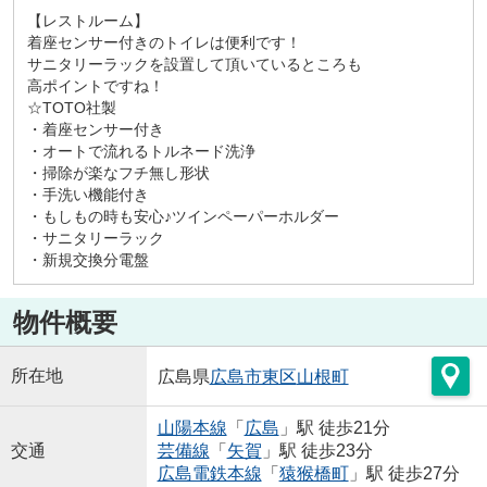
【レストルーム】
着座センサー付きのトイレは便利です！
サニタリーラックを設置して頂いているところも
高ポイントですね！
☆TOTO社製
・着座センサー付き
・オートで流れるトルネード洗浄
・掃除が楽なフチ無し形状
・手洗い機能付き
・もしもの時も安心♪ツインペーパーホルダー
・サニタリーラック
・新規交換分電盤
物件概要
所在地
広島県
広島市東区
山根町
山陽本線
「
広島
」駅 徒歩21分
交通
芸備線
「
矢賀
」駅 徒歩23分
広島電鉄本線
「
猿猴橋町
」駅 徒歩27分