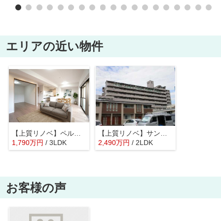
エリアの近い物件
【上質リノベ】ペルル中山南参番館
【上質リノベ】サンシティ戸坂千足
1,790
万
円
/ 3LDK
2,490
万
円
/ 2LDK
お客様の声