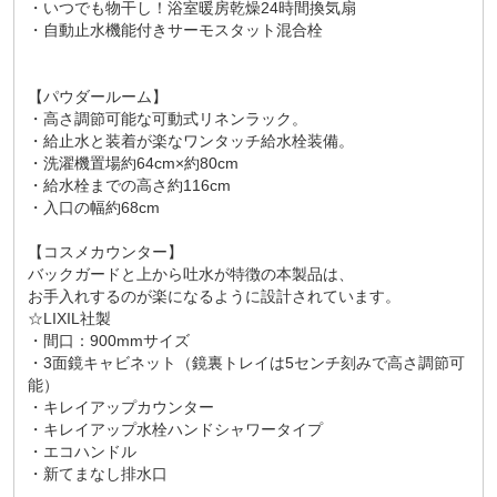
・いつでも物干し！浴室暖房乾燥24時間換気扇
・自動止水機能付きサーモスタット混合栓
【パウダールーム】
・高さ調節可能な可動式リネンラック。
・給止水と装着が楽なワンタッチ給水栓装備。
・洗濯機置場約64cm×約80cm
・給水栓までの高さ約116cm
・入口の幅約68cm
【コスメカウンター】
バックガードと上から吐水が特徴の本製品は、
お手入れするのが楽になるように設計されています。
☆LIXIL社製
・間口：900mmサイズ
・3面鏡キャビネット（鏡裏トレイは5センチ刻みで高さ調節可
能）
・キレイアップカウンター
・キレイアップ水栓ハンドシャワータイプ
・エコハンドル
・新てまなし排水口