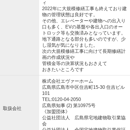
ィ
2022年に大規模修繕工事も終えており建
物の管理状態は良好です。
その他、エレベーターや建物への出入り
口も多く、EVの基盤や各出入口のオー
トロック等も交換済みとなっています。
地下通路となる部分も多いのですが、少
し湿気が気になりました。
次の大規模修繕工事に向けて長期修繕計
画の作成状況や
管積金等の決算状況もおさえて
おきたいところです
株式会社エヴァーホーム
広島県広島市中区住吉町15-30 住吉ビル
101
TEL:0120-04-2050
広島県知事 (2) 第10975号
取扱会社
《加盟団体》
公益社団法人 広島県宅地建物取引業協
会
公益社団法人 全国宅地建物取引業保証