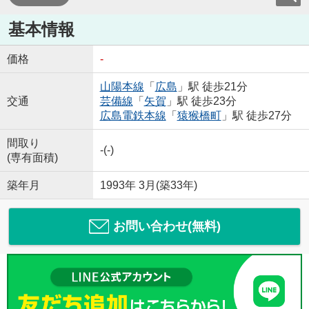
基本情報
価格
-
山陽本線
「
広島
」駅 徒歩21分
交通
芸備線
「
矢賀
」駅 徒歩23分
広島電鉄本線
「
猿猴橋町
」駅 徒歩27分
間取り
-(-)
(専有面積)
築年月
1993年 3月(築33年)
お問い合わせ(無料)