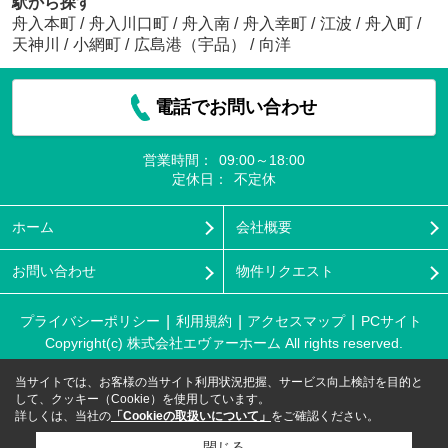
駅から探す
舟入本町
/
舟入川口町
/
舟入南
/
舟入幸町
/
江波
/
舟入町
/
天神川
/
小網町
/
広島港（宇品）
/
向洋
電話でお問い合わせ
営業時間：
09:00～18:00
定休日：
不定休
ホーム
会社概要
お問い合わせ
物件リクエスト
プライバシーポリシー
利用規約
アクセスマップ
PCサイト
Copyright(c) 株式会社エヴァーホーム All rights reserved.
当サイトでは、お客様の当サイト利用状況把握、サービス向上検討を目的と
して、クッキー（Cookie）を使用しています。
詳しくは、当社の
「Cookieの取扱いについて」
をご確認ください。
閉じる