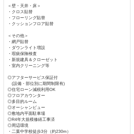
＜壁・天井・床＞
・クロス貼替
・フローリング貼替
・クッションフロア貼替
＜その他＞
・網戸貼替
・ダウンライト増設
・瑕疵保険検査
・新規建具＆クローゼット
・室内クリーニング等
◎アフターサービス保証付
(設備・部位別に期間制限有)
◎住宅ローン減税利用OK
◎フロアカウンター
◎多目的ルーム
◎オーシャンビュー
◎敷地内平面駐車場
◎R4年大規模修繕工事済
◎周辺環境
・二葉中学校徒歩3分（約230m）