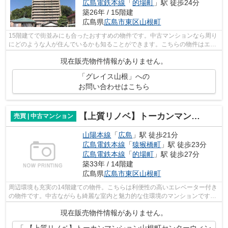
広島電鉄本線
「
的場町
」駅 徒歩24分
築26年 / 15階建
広島県
広島市東区
山根町
15階建てで街並みにも合ったおすすめの物件です。中古マンションなら周り
にどのような人が住んでいるかも知ることができます。こちらの物件はエレ
ベーター付きです。不動産のことでお...
現在販売物件情報がありません。
「グレイス山根」への
お問い合わせはこちら
【上質リノベ】トーカンマンション山根町センターウィング
売買 | 中古マンション
山陽本線
「
広島
」駅 徒歩21分
広島電鉄本線
「
猿猴橋町
」駅 徒歩23分
広島電鉄本線
「
的場町
」駅 徒歩27分
築33年 / 14階建
広島県
広島市東区
山根町
周辺環境も充実の14階建ての物件。こちらは利便性の高いエレベーター付き
の物件です。中古ながらも綺麗な室内と魅力的な住環境のマンションです。
不動産のことでお悩みなら、先ずは当...
現在販売物件情報がありません。