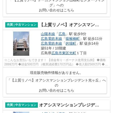
「 【上質リノベ】トーカンマンション山根町センターウィン
グ」への
お問い合わせはこちら
【上質リノベ】オアシスマンションプレジデント光ヶ丘
売買 | 中古マンション
山陽本線
「
広島
」駅 徒歩9分
広島電鉄本線
「
猿猴橋町
」駅 徒歩11分
広島電鉄本線
「
的場町
」駅 徒歩14分
築51年 / 10階建
広島県
広島市東区
光町
１丁目
☆こんなお支払いもできます！ 【頭金有り・ボーナス使用支払例】 ◆価格
2899万円 ◆頭金500万円 （概算諸経費170万円込） ◆借入額2569万円 ◆年
利0.6％ 変動金利 返済期間40年 ◆毎月...
現在販売物件情報がありません。
「【上質リノベ】オアシスマンションプレジデント光ヶ丘」へ
の
お問い合わせはこちら
オアシスマンションプレジデント光ヶ丘
売買 | 中古マンション