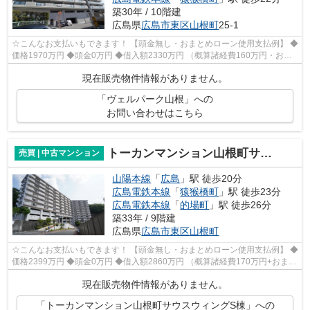
築30年 / 10階建
広島県
広島市東区
山根町
25-1
☆こんなお支払いもできます！ 【頭金無し・おまとめローン使用支払例】 ◆
価格1970万円 ◆頭金0万円 ◆借入額2330万円 （概算諸経費160万円・おま
とめローン200万円込） ◆年利0.8％ 変...
現在販売物件情報がありません。
「ヴェルパーク山根」への
お問い合わせはこちら
トーカンマンション山根町サウスウィングS棟
売買 | 中古マンション
山陽本線
「
広島
」駅 徒歩20分
広島電鉄本線
「
猿猴橋町
」駅 徒歩23分
広島電鉄本線
「
的場町
」駅 徒歩26分
築33年 / 9階建
広島県
広島市東区
山根町
☆こんなお支払いもできます！ 【頭金無し・おまとめローン使用支払例】 ◆
価格2399万円 ◆頭金0万円 ◆借入額2860万円 （概算諸経費170万円+おまと
めローン200万円込） ◆年利0.8％ 変動...
現在販売物件情報がありません。
「トーカンマンション山根町サウスウィングS棟」への