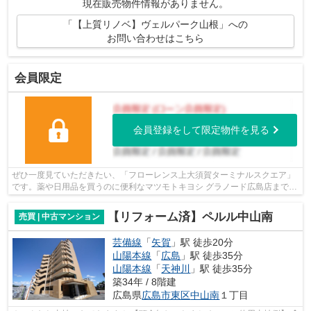
現在販売物件情報がありません。
「【上質リノベ】ヴェルパーク山根」への
お問い合わせはこちら
会員限定
会員登録をして限定物件を見る
ぜひ一度見ていただきたい、「フローレンス上大須賀ターミナルスクエア」
です。薬や日用品を買うのに便利なマツモトキヨシ グラノード広島店まで
438mです。住んでいて心地の良い中古マ...
【リフォーム済】ペルル中山南
売買 | 中古マンション
芸備線
「
矢賀
」駅 徒歩20分
山陽本線
「
広島
」駅 徒歩35分
山陽本線
「
天神川
」駅 徒歩35分
築34年 / 8階建
広島県
広島市東区
中山南
１丁目