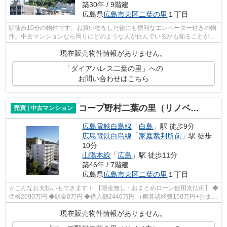
築30年 / 9階建
広島県
広島市東区
二葉の里
１丁目
駅徒歩10分の物件です。お買い物をした後にも便利なエレベーター付きの物
件。中古マンションなら周りにどのような人が住んでいるかも知ることがで
きます。当社がお客様の不動産購入を...
現在販売物件情報がありません。
「ダイアパレス二葉の里」への
お問い合わせはこちら
コープ野村二葉の里（リノベ中）
売買 | 中古マンション
広島電鉄白島線
「
白島
」駅 徒歩9分
広島電鉄白島線
「
家庭裁判所前
」駅 徒歩
10分
山陽本線
「
広島
」駅 徒歩11分
築46年 / 7階建
広島県
広島市東区
二葉の里
１丁目
☆こんなお支払いもできます！ 【頭金無し・おまとめローン使用支払例】 ◆
価格2090万円 ◆頭金0万円 ◆借入額2440万円 （概算諸経費150万円+おまと
めローン200万円込） ◆年利0.6％ 変動...
現在販売物件情報がありません。