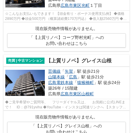
広島県
広島市東区
光町
１丁目
☆こんなお支払いもできます！ 【頭金有り・ボーナス使用支払例】 ◆価格
2890万円 ◆頭金500万円 （概算諸経費170万円込） ◆借入額2560万円 ◆年
利0.6％ 変動金利 返済期間40年 ◆毎月...
現在販売物件情報がありません。
「【上質リノベ】コープ野村光町」への
お問い合わせはこちら
【上質リノベ】グレイス山根
売買 | 中古マンション
芸備線
「
矢賀
」駅 徒歩21分
山陽本線
「
広島
」駅 徒歩21分
広島電鉄本線
「
猿猴橋町
」駅 徒歩24分
築26年 / 15階建
広島県
広島市東区
山根町
◆ご見学希望やご質問等、 フリーダイヤル又は、 お気軽に公式LINEま
で！ ID：@791yviha ◆YouTube・インスタは関連リンクへ 【スタッフい
ち推しポイント】 ◎R6年11月リノベーシ...
現在販売物件情報がありません。
「【上質リノベ】グレイス山根」への
お問い合わせはこちら