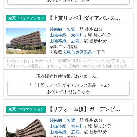
お問い合わせはこちら
【上質リノベ】ダイアパレス温品
売買 | 中古マンション
芸備線
「
矢賀
」駅 徒歩21分
山陽本線
「
天神川
」駅 徒歩31分
山陽本線
「
広島
」駅 徒歩48分
築35年 / 7階建
広島県
広島市東区
温品
４丁目
【スタッフおすすめポイント】 令和7年10月にリノベーションが完成した
「ダイアパレス温品」。 イオンモール広島府中やフォレオ広島東などの大型
商業施設が身近にあり、 買い物・通勤...
現在販売物件情報がありません。
「【上質リノベ】ダイアパレス温品」への
お問い合わせはこちら
【リフォーム済】ガーデンビュー中山中
売買 | 中古マンション
芸備線
「
矢賀
」駅 徒歩20分
山陽本線
「
天神川
」駅 徒歩34分
山陽本線
「
広島
」駅 徒歩38分