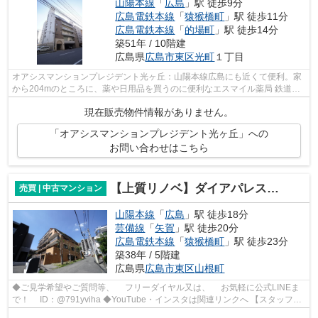
山陽本線
「
広島
」駅 徒歩9分
広島電鉄本線
「
猿猴橋町
」駅 徒歩11分
広島電鉄本線
「
的場町
」駅 徒歩14分
築51年 / 10階建
広島県
広島市東区
光町
１丁目
オアシスマンションプレジデント光ヶ丘：山陽本線広島にも近くて便利。家
から204mのところに、薬や日用品を買うのに便利なエスマイル薬局 鉄道病
院前店があります。家から262mのところ...
現在販売物件情報がありません。
「オアシスマンションプレジデント光ヶ丘」への
お問い合わせはこちら
【上質リノベ】ダイアパレス二葉
売買 | 中古マンション
山陽本線
「
広島
」駅 徒歩18分
芸備線
「
矢賀
」駅 徒歩20分
広島電鉄本線
「
猿猴橋町
」駅 徒歩23分
築38年 / 5階建
広島県
広島市東区
山根町
◆ご見学希望やご質問等、 フリーダイヤル又は、 お気軽に公式LINEま
で！ ID：@791yviha ◆YouTube・インスタは関連リンクへ 【スタッフい
ち推しポイント】 ◎R6年6月フルリノベ...