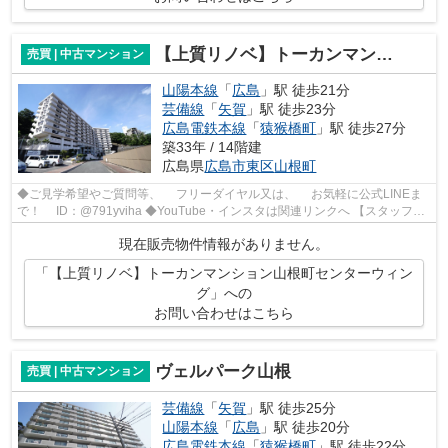
【上質リノベ】トーカンマンション山根町センターウィング
売買 | 中古マンション
山陽本線
「
広島
」駅 徒歩21分
芸備線
「
矢賀
」駅 徒歩23分
広島電鉄本線
「
猿猴橋町
」駅 徒歩27分
築33年 / 14階建
広島県
広島市東区
山根町
◆ご見学希望やご質問等、 フリーダイヤル又は、 お気軽に公式LINEま
で！ ID：@791yviha ◆YouTube・インスタは関連リンクへ 【スタッフい
ち推しポイント】 ◎R6年5月リノベーシ...
現在販売物件情報がありません。
「【上質リノベ】トーカンマンション山根町センターウィン
グ」への
お問い合わせはこちら
ヴェルパーク山根
売買 | 中古マンション
芸備線
「
矢賀
」駅 徒歩25分
山陽本線
「
広島
」駅 徒歩20分
広島電鉄本線
「
猿猴橋町
」駅 徒歩22分