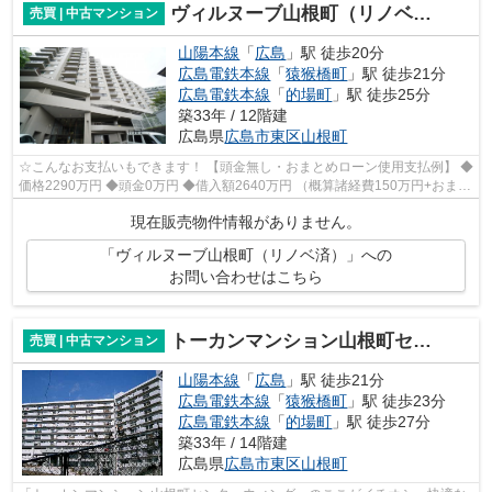
ヴィルヌーブ山根町（リノベ済）
売買 | 中古マンション
山陽本線
「
広島
」駅 徒歩20分
広島電鉄本線
「
猿猴橋町
」駅 徒歩21分
広島電鉄本線
「
的場町
」駅 徒歩25分
築33年 / 12階建
広島県
広島市東区
山根町
☆こんなお支払いもできます！ 【頭金無し・おまとめローン使用支払例】 ◆
価格2290万円 ◆頭金0万円 ◆借入額2640万円 （概算諸経費150万円+おまと
めローン200万円込） ◆年利0.6％ 変動...
現在販売物件情報がありません。
「ヴィルヌーブ山根町（リノベ済）」への
お問い合わせはこちら
トーカンマンション山根町センターウィング
売買 | 中古マンション
山陽本線
「
広島
」駅 徒歩21分
広島電鉄本線
「
猿猴橋町
」駅 徒歩23分
広島電鉄本線
「
的場町
」駅 徒歩27分
築33年 / 14階建
広島県
広島市東区
山根町