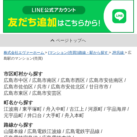
ページトップへ
株式会社エヴァーホーム
>
(マンション(売買))路線・駅から探す
>
JR呉線
>
広
島駅のマンション(売買)
市区町村から探す
広島市中区
/
広島市南区
/
広島市西区
/
広島市安佐南区
/
広島市佐伯区
/
呉市
/
広島市安佐北区
/
廿日市市
/
広島市東区
/
広島市安芸区
町名から探す
江波南
/
東平塚町
/
舟入中町
/
古江上
/
河原町
/
宇品海岸
/
元宇品町
/
井口台
/
大手町
/
舟入本町
路線から探す
山陽本線
/
広島電鉄江波線
/
広島電鉄宇品線
/