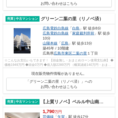
お問い合わせはこちら
グリーン二葉の里（リノベ済）
売買 | 中古マンション
広島電鉄白島線
「
白島
」駅 徒歩8分
広島電鉄白島線
「
家庭裁判所前
」駅 徒歩
10分
山陽本線
「
広島
」駅 徒歩13分
築45年 / 10階建
広島県
広島市東区
二葉の里
１丁目
☆こんなお支払いもできます！ 【頭金無し・おまとめローン使用支払例】 ◆
価格1949万円 ◆頭金0万円 ◆借入額2289万円 （概算諸経140万円・おまと
めローン200万円込） ◆年利0.6％ 変動...
現在販売物件情報がありません。
「グリーン二葉の里（リノベ済）」への
お問い合わせはこちら
【上質リノベ】ペルル中山南参番館
売買 | 中古マンション
1,790
万円
芸備線
「
矢賀
」駅 徒歩17分