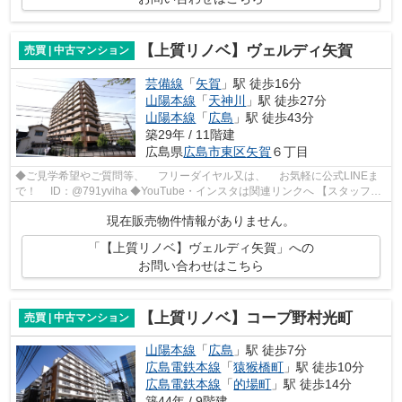
【上質リノベ】ヴェルディ矢賀
売買 | 中古マンション
芸備線
「
矢賀
」駅 徒歩16分
山陽本線
「
天神川
」駅 徒歩27分
山陽本線
「
広島
」駅 徒歩43分
築29年 / 11階建
広島県
広島市東区
矢賀
６丁目
◆ご見学希望やご質問等、 フリーダイヤル又は、 お気軽に公式LINEま
で！ ID：@791yviha ◆YouTube・インスタは関連リンクへ 【スタッフい
ち推しポイント】 ◎R7年3月リノベーシ...
現在販売物件情報がありません。
「【上質リノベ】ヴェルディ矢賀」への
お問い合わせはこちら
【上質リノベ】コープ野村光町
売買 | 中古マンション
山陽本線
「
広島
」駅 徒歩7分
広島電鉄本線
「
猿猴橋町
」駅 徒歩10分
広島電鉄本線
「
的場町
」駅 徒歩14分
築44年 / 9階建