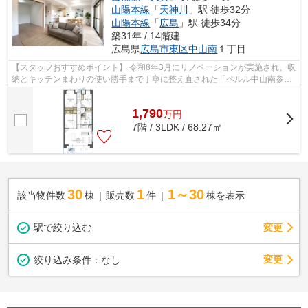
山陽本線
「
天神川
」駅 徒歩32分
山陽本線
「
広島
」駅 徒歩34分
築31年 / 14階建
広島県
広島市東区
中山南
１丁目
【スタッフおすすめポイント】 令和8年3月にリノベーションが実施され、収
納とキッチンまわりの使い勝手まで丁寧に整え直された「ペルル中山南参番
館」。 広島市東区中山南1-23-5、「...
1,790
万
円
7階 / 3LDK / 68.27㎡
30
1
1～30
該当物件数
棟
販売数
件
棟を表示
駅で絞り込む
変更
変更
絞り込み条件：
なし