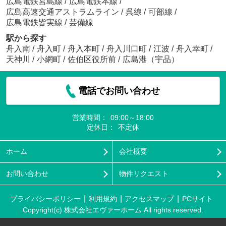
広島電鉄宮島線
/
広島電鉄本線
/
広島高速交通アストラムライン
/
呉線
/
可部線
/
広島電鉄皆実線
/
芸備線
駅から探す
舟入南
/
舟入町
/
舟入本町
/
舟入川口町
/
江波
/
舟入幸町
/
天神川
/
小網町
/
佐伯区役所前
/
広島港（宇品）
電話でお問い合わせ
営業時間：
09:00～18:00
定休日：
不定休
ホーム
会社概要
お問い合わせ
物件リクエスト
プライバシーポリシー
利用規約
アクセスマップ
PCサイト
Copyright(c) 株式会社エヴァーホーム All rights reserved.