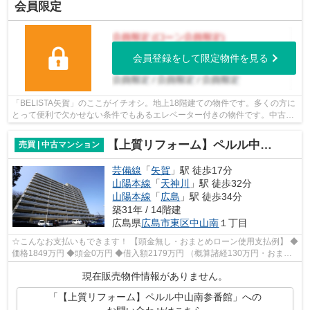
会員限定
会員登録をして限定物件を見る
「BELISTA矢賀」のここがイチオシ。地上18階建ての物件です。多くの方に
とって便利で欠かせない条件でもあるエレベーター付きの物件です。中古で
ありながら、綺麗で機能的な設備のある...
【上質リフォーム】ペルル中山南参番館
売買 | 中古マンション
芸備線
「
矢賀
」駅 徒歩17分
山陽本線
「
天神川
」駅 徒歩32分
山陽本線
「
広島
」駅 徒歩34分
築31年 / 14階建
広島県
広島市東区
中山南
１丁目
☆こんなお支払いもできます！ 【頭金無し・おまとめローン使用支払例】 ◆
価格1849万円 ◆頭金0万円 ◆借入額2179万円 （概算諸経130万円・おまと
めローン200万円込） ◆年利0.6％ 変動...
現在販売物件情報がありません。
「【上質リフォーム】ペルル中山南参番館」への