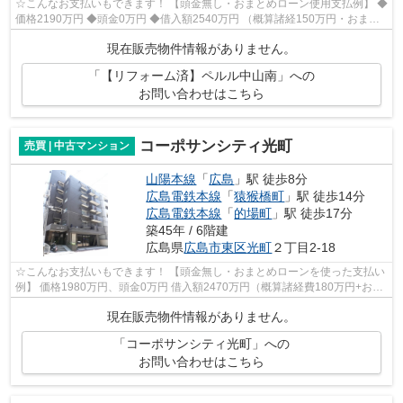
☆こんなお支払いもできます！ 【頭金無し・おまとめローン使用支払例】 ◆
価格2190万円 ◆頭金0万円 ◆借入額2540万円 （概算諸経150万円・おまと
めローン200万円込） ◆年利0.6％ 変動...
現在販売物件情報がありません。
「【リフォーム済】ペルル中山南」への
お問い合わせはこちら
コーポサンシティ光町
売買 | 中古マンション
山陽本線
「
広島
」駅 徒歩8分
広島電鉄本線
「
猿猴橋町
」駅 徒歩14分
広島電鉄本線
「
的場町
」駅 徒歩17分
築45年 / 6階建
広島県
広島市東区
光町
２丁目2-18
☆こんなお支払いもできます！ 【頭金無し・おまとめローンを使った支払い
例】 価格1980万円、頭金0万円 借入額2470万円（概算諸経費180万円+おま
とめローン300万円） 年利1.35％ 10...
現在販売物件情報がありません。
「コーポサンシティ光町」への
お問い合わせはこちら