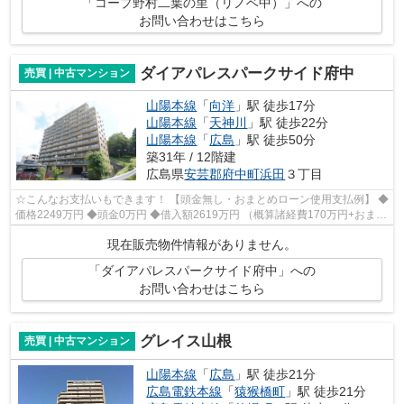
「コープ野村二葉の里（リノベ中）」への
お問い合わせはこちら
ダイアパレスパークサイド府中
売買 | 中古マンション
山陽本線
「
向洋
」駅 徒歩17分
山陽本線
「
天神川
」駅 徒歩22分
山陽本線
「
広島
」駅 徒歩50分
築31年 / 12階建
広島県
安芸郡府中町
浜田
３丁目
☆こんなお支払いもできます！ 【頭金無し・おまとめローン使用支払例】 ◆
価格2249万円 ◆頭金0万円 ◆借入額2619万円 （概算諸経費170万円+おまと
めローン200万円込） ◆年利0.8％ 変動...
現在販売物件情報がありません。
「ダイアパレスパークサイド府中」への
お問い合わせはこちら
グレイス山根
売買 | 中古マンション
山陽本線
「
広島
」駅 徒歩21分
広島電鉄本線
「
猿猴橋町
」駅 徒歩21分