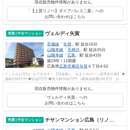
現在販売物件情報がありません。
「【上質リノベ】ダイアパレス二葉」への
お問い合わせはこちら
ヴェルディ矢賀
売買 | 中古マンション
芸備線
「
矢賀
」駅 徒歩16分
山陽本線
「
天神川
」駅 徒歩25分
山陽本線
「
広島
」駅 徒歩43分
築29年 / 11階建
広島県
広島市東区
矢賀
６丁目4-52
☆こんなお支払いもできます！ 【頭金無し・おまとめローン使用支払例】 ◆
価格2099万円 ◆頭金0万円 ◆借入額2460万円 （概算諸経費160万円・おま
とめローン200万円込） ◆年利0.8％ 変...
現在販売物件情報がありません。
「ヴェルディ矢賀」への
お問い合わせはこちら
チサンマンション広島（リノベーション済）
売買 | 中古マンション