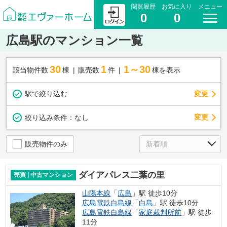
閲覧履歴
お気に入り
メニュー
0
0
広島駅のマンション一覧
30
1
1～30
該当物件数
棟
販売数
件
棟を表示
駅で絞り込む
変更
変更
絞り込み条件：
なし
販売物件のみ
ダイアパレス二葉の里
売買 | 中古マンション
山陽本線
「
広島
」駅 徒歩10分
広島電鉄白島線
「
白島
」駅 徒歩10分
広島電鉄白島線
「
家庭裁判所前
」駅 徒歩
11分