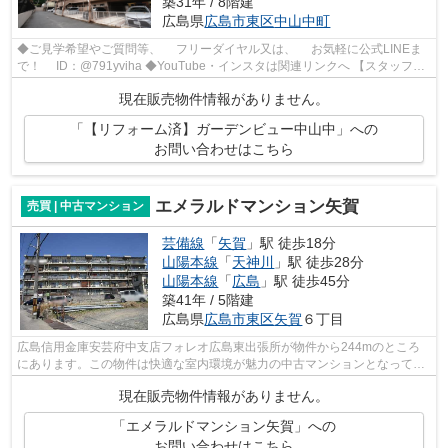
築31年 / 8階建
広島県
広島市東区
中山中町
◆ご見学希望やご質問等、 フリーダイヤル又は、 お気軽に公式LINEま
で！ ID：@791yviha ◆YouTube・インスタは関連リンクへ 【スタッフい
ち推しポイント】 ◎R7年3月リフォーム...
現在販売物件情報がありません。
「【リフォーム済】ガーデンビュー中山中」への
お問い合わせはこちら
エメラルドマンション矢賀
売買 | 中古マンション
芸備線
「
矢賀
」駅 徒歩18分
山陽本線
「
天神川
」駅 徒歩28分
山陽本線
「
広島
」駅 徒歩45分
築41年 / 5階建
広島県
広島市東区
矢賀
６丁目
広島信用金庫安芸府中支店フォレオ広島東出張所が物件から244mのところ
にあります。この物件は快適な室内環境が魅力の中古マンションとなってい
ます。物件を探すなら、ご自身のライフ...
現在販売物件情報がありません。
「エメラルドマンション矢賀」への
お問い合わせはこちら