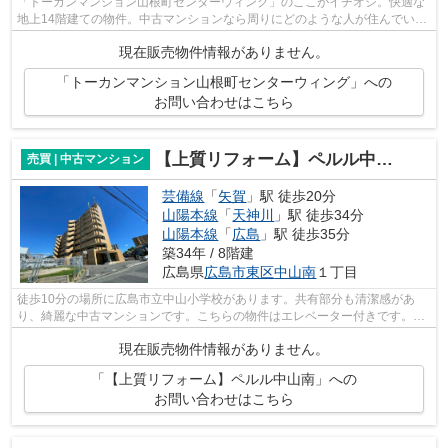
「トーカンマンション山根町センターウィング」のここがイチオシ。快適な
地上14階建ての物件。中古マンションなら周りにどのような人が住んでいる
かも知ることができます。エレベータ...
現在販売物件情報がありません。
「トーカンマンション山根町センターウィング」への
お問い合わせはこちら
【上質リフォーム】ペルル中山南
売買 | 中古マンション
芸備線
「
矢賀
」駅 徒歩20分
山陽本線
「
天神川
」駅 徒歩34分
山陽本線
「
広島
」駅 徒歩35分
築34年 / 8階建
広島県
広島市東区
中山南
１丁目
徒歩10分の場所に広島市立中山小学校があります。共有部分も清潔感があ
り、綺麗な中古マンションです。こちらの物件はエレベーター付きです。不
動産のことで確認したいことがあるなら...
現在販売物件情報がありません。
「【上質リフォーム】ペルル中山南」への
お問い合わせはこちら