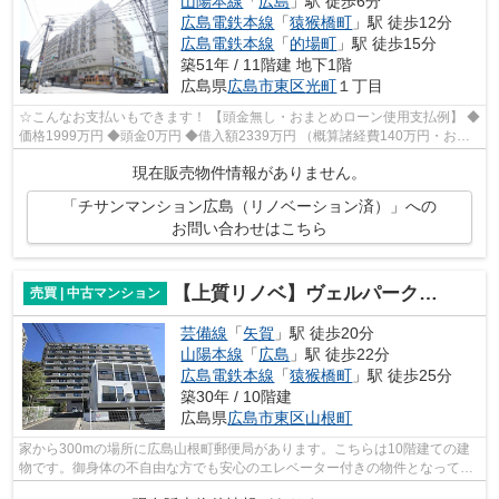
山陽本線
「
広島
」駅 徒歩6分
広島電鉄本線
「
猿猴橋町
」駅 徒歩12分
広島電鉄本線
「
的場町
」駅 徒歩15分
築51年 / 11階建 地下1階
広島県
広島市東区
光町
１丁目
☆こんなお支払いもできます！ 【頭金無し・おまとめローン使用支払例】 ◆
価格1999万円 ◆頭金0万円 ◆借入額2339万円 （概算諸経費140万円・おま
とめローン200万円込） ◆年利0.6％ 変...
現在販売物件情報がありません。
「チサンマンション広島（リノベーション済）」への
お問い合わせはこちら
【上質リノベ】ヴェルパーク山根
売買 | 中古マンション
芸備線
「
矢賀
」駅 徒歩20分
山陽本線
「
広島
」駅 徒歩22分
広島電鉄本線
「
猿猴橋町
」駅 徒歩25分
築30年 / 10階建
広島県
広島市東区
山根町
家から300mの場所に広島山根町郵便局があります。こちらは10階建ての建
物です。御身体の不自由な方でも安心のエレベーター付きの物件となってい
ます。中古ながらも綺麗な室内と魅力的...