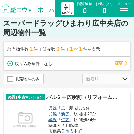
閲覧履歴
お気に入り
メニュー
0
0
スーパードラッグひまわり広中央店の
周辺物件一覧
1
0
1～1
該当物件数
件
販売数
件
件を表示
変更
絞り込み条件：
なし
販売物件のみ
バルミー広駅前（リフォーム済）
売買 | 中古マンション
呉線
「
広
」駅 徒歩3分
呉線
「
新広
」駅 徒歩20分
呉線
「
仁方
」駅 徒歩34分
築35年 / 13階建
広島県
呉市
広中町