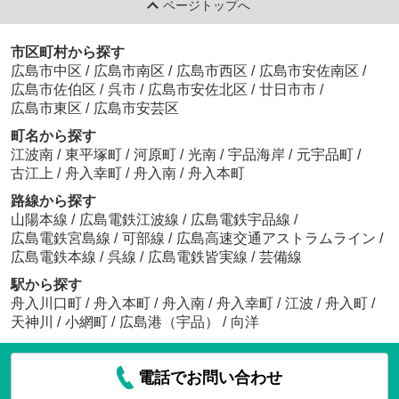
ページトップへ
市区町村から探す
広島市中区
/
広島市南区
/
広島市西区
/
広島市安佐南区
/
広島市佐伯区
/
呉市
/
広島市安佐北区
/
廿日市市
/
広島市東区
/
広島市安芸区
町名から探す
江波南
/
東平塚町
/
河原町
/
光南
/
宇品海岸
/
元宇品町
/
古江上
/
舟入幸町
/
舟入南
/
舟入本町
路線から探す
山陽本線
/
広島電鉄江波線
/
広島電鉄宇品線
/
広島電鉄宮島線
/
可部線
/
広島高速交通アストラムライン
/
広島電鉄本線
/
呉線
/
広島電鉄皆実線
/
芸備線
駅から探す
舟入川口町
/
舟入本町
/
舟入南
/
舟入幸町
/
江波
/
舟入町
/
天神川
/
小網町
/
広島港（宇品）
/
向洋
電話でお問い合わせ