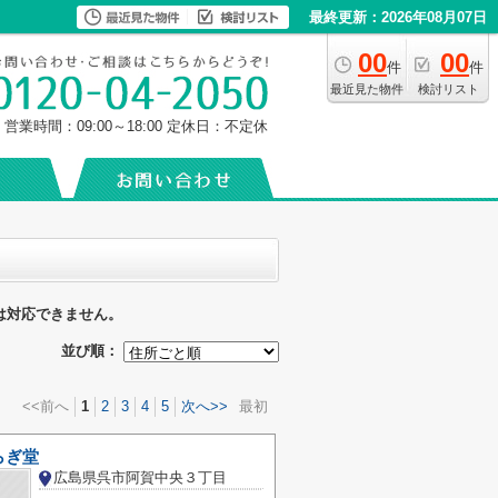
最終更新：2026年08月07日
00
00
件
件
最近見た物件
検討リスト
営業時間：09:00～18:00
定休日：不定休
は対応できません。
並び順：
<<前へ
1
2
3
4
5
次へ>>
最初
らぎ堂
広島県呉市阿賀中央３丁目