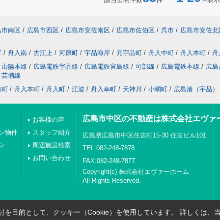
島市南区
/
広島市西区
/
広島市安佐南区
/
広島市佐伯区
/
呉市
/
広島市安佐北
町
/
舟入南
/
古江上
/
河原町
/
宇品海岸
/
元宇品町
/
舟入中町
/
舟入本町
/
舟
山陽本線
/
広島電鉄宇品線
/
広島電鉄宮島線
/
可部線
/
広島電鉄本線
/
広島
芸備線
口町
/
舟入本町
/
舟入町
/
江波
/
舟入幸町
/
天神川
/
小網町
/
広島港（宇品）
広島市中区の不動産は株式会社エヴァ
お客様の声
ン物件
スタッフ紹介
広島県広島市中区住吉町15-30 住吉ビル101
ン
周辺施設検索
TEL:082-248-7878
お問い合わせ
FAX:082-248-7877
Copyright(c) 株式会社エヴァーホーム
All Rights Reserved.
を目的として、クッキー（Cookie）を使用しています。
詳しくは、