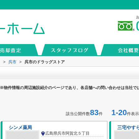
内
>
呉市
>
呉市のドラッグストア
※物件情報の周辺施設紹介のページであり、各店舗への問い合わせは当社で
83
1-20
該当公開件数
件
件表示
シンメ薬局
三宅やす
広島県呉市阿賀北５丁目