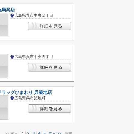
薬局呉店
広島県呉市中央２丁目
広島県呉市中央５丁目
ドラッグひまわり 呉築地店
広島県呉市築地町
<<前へ
1
2
3
4
5
次へ>>
最初