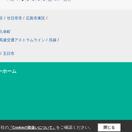
区
/
廿日市市
/
広島市東区
/
入幸町
高速交通アストラムライン
/
呉線
/
/
五日市
ーホーム
当社の
をご確認ください。
閉じる
「Cookieの取扱いについて」