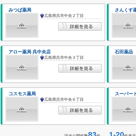
みつば薬局
さんくす
広島県呉市中央２丁目
アロー薬局 呉中央店
石田薬品
広島県呉市中央３丁目
コスモス薬局
スーパー
広島県呉市中央６丁目
83
1-20
該当公開件数
件
件表示