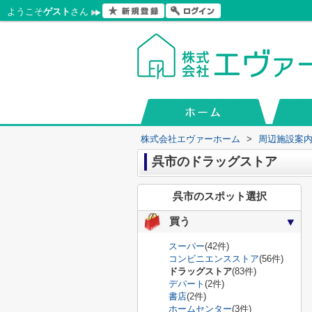
ようこそ
ゲスト
さん
株式会社エヴァーホーム
>
周辺施設案
呉市のドラッグストア
呉市のスポット選択
買う
スーパー
(42件)
コンビニエンスストア
(56件)
ドラッグストア
(83件)
デパート
(2件)
書店
(2件)
ホームセンター
(3件)