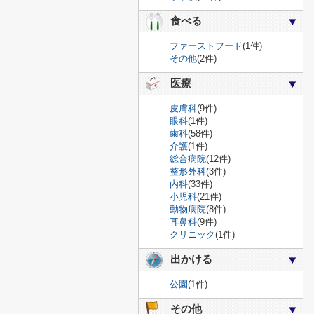
食べる
ファーストフード
(1件)
その他
(2件)
医療
皮膚科
(9件)
眼科
(1件)
歯科
(58件)
介護
(1件)
総合病院
(12件)
整形外科
(3件)
内科
(33件)
小児科
(21件)
動物病院
(8件)
耳鼻科
(9件)
クリニック
(1件)
出かける
公園
(1件)
その他