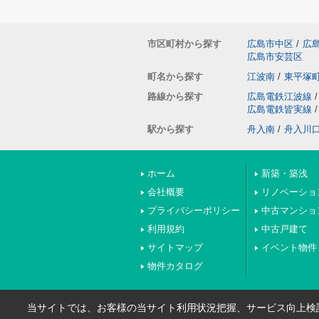
市区町村から探す
広島市中区
/
広
広島市安芸区
町名から探す
江波南
/
東平塚
路線から探す
広島電鉄江波線
/
広島電鉄皆実線
/
駅から探す
舟入南
/
舟入川
ホーム
新築・築浅
会社概要
リノベーショ
プライバシーポリシー
中古マンショ
利用規約
中古戸建て
サイトマップ
イベント物件
物件カタログ
当サイトでは、お客様の当サイト利用状況把握、サービス向上検討