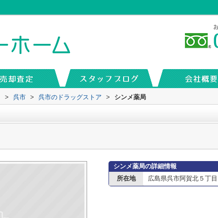
内
>
呉市
>
呉市のドラッグストア
>
シンメ薬局
シンメ薬局の詳細情報
所在地
広島県呉市阿賀北５丁目1