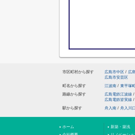
市区町村から探す
広島市中区
/
広
広島市安芸区
町名から探す
江波南
/
東平塚
路線から探す
広島電鉄江波線
/
広島電鉄皆実線
/
駅から探す
舟入南
/
舟入川
ホーム
新築・築浅
会社概要
リノベーショ