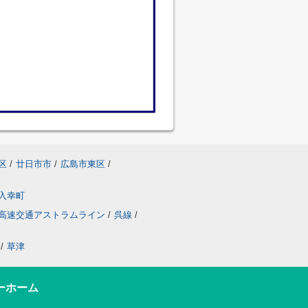
区
/
廿日市市
/
広島市東区
/
入幸町
高速交通アストラムライン
/
呉線
/
/
草津
ーホーム