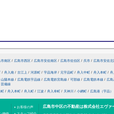
島市南区
/
広島市西区
/
広島市安佐南区
/
広島市佐伯区
/
呉市
/
広島市安佐北
町
/
舟入南
/
古江上
/
河原町
/
宇品海岸
/
元宇品町
/
舟入中町
/
舟入本町
/
舟
山陽本線
/
広島電鉄宇品線
/
広島電鉄宮島線
/
可部線
/
広島電鉄本線
/
広島
芸備線
口町
/
舟入本町
/
舟入町
/
江波
/
舟入幸町
/
天神川
/
小網町
/
広島港（宇品）
広島市中区の不動産は株式会社エヴァ
お客様の声
ン物件
スタッフ紹介