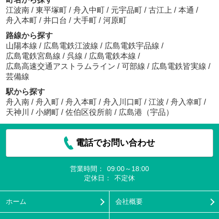
江波南
/
東平塚町
/
舟入中町
/
元宇品町
/
古江上
/
本通
/
舟入本町
/
井口台
/
大手町
/
河原町
路線から探す
山陽本線
/
広島電鉄江波線
/
広島電鉄宇品線
/
広島電鉄宮島線
/
呉線
/
広島電鉄本線
/
広島高速交通アストラムライン
/
可部線
/
広島電鉄皆実線
/
芸備線
駅から探す
舟入南
/
舟入町
/
舟入本町
/
舟入川口町
/
江波
/
舟入幸町
/
天神川
/
小網町
/
佐伯区役所前
/
広島港（宇品）
電話でお問い合わせ
営業時間：
09:00～18:00
定休日：
不定休
ホーム
会社概要