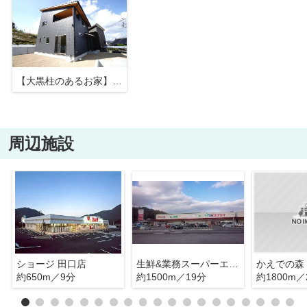
【大黒柱のあるお家】西条町田口新築戸建
周辺施設
ショージ 田口店
生鮮&業務スーパーエブリイ 西条御薗宇店
かえでの森
約650m／9分
約1500m／19分
約1800m／