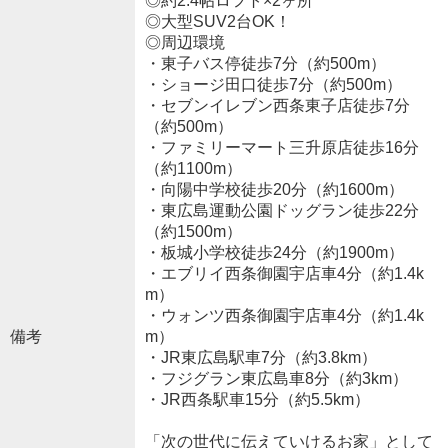
◎約2.4帖ロフト×2ヶ所
◎大型SUV2台OK！
◎周辺環境
・東子バス停徒歩7分（約500m）
・ショージ田口徒歩7分（約500m）
・セブンイレブン西条東子店徒歩7分
（約500m）
・ファミリーマート三升原店徒歩16分
（約1100m）
・向陽中学校徒歩20分（約1600m）
・東広島運動公園ドッグラン徒歩22分
（約1500m）
・板城小学校徒歩24分（約1900m）
・エブリイ西条御園宇店車4分（約1.4k
m）
・ウォンツ西条御園宇店車4分（約1.4k
備考
m）
・JR東広島駅車7分（約3.8km）
・フジグラン東広島車8分（約3km）
・JR西条駅車15分（約5.5km）
「次の世代に伝えていけるお家」として