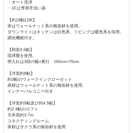
・オート洗浄
・1Fは専用手洗い器
【約18帖LDK】
床はウォールナット系の無垢材を使用。
ダウンライトはキッチンは白色系、リビングは暖色系を採用。
調光機能付き。
【和室4.5帖】
琉球畳を使用。
押入れは3段の幅×奥行 160cm×76cm
【洋室約8帖】
約3帖のウォークインクローゼット
床材はウォールナット系の無垢材を使用。
インナーバルコニー付き
【洋室約5帖及び約4.5帖】
約2.4帖のロフト
天井高約3.7m
コネクティングルーム
床材はサクラ系の無垢材を使用