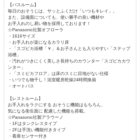
【バスルーム】
毎日のおそうじは、サッとふくだけ「いつもキレイ」。
また、設備面についても、使い勝手の良い機材や
お手入れのし易い物を採用しております！
☆Panasonic社製オフローラ
・1616サイズ
・お手入れが楽になるカラリ床
・「スゴピカ浴槽「￥」＆お子さんとも入りやすい「ステップ
浴槽」
・汚れがつきにくく美しさ長持ちのカウンター「スゴピカカウ
ンター」
・「スミピカフロア」は床のスミに目地がない仕様
・いつでも物干し！浴室暖房乾燥24時間換扇
・オートバス
【レストルーム】
お手入れをラクにする おそうじ機能はもちろん、
気になる衛生面に 配慮した機能も搭載。
☆Panasonic社製アラウーノ
・1Fはタンクレスタイプ
・2Fは手洗い機能付きタイプ
・着座センサー付き