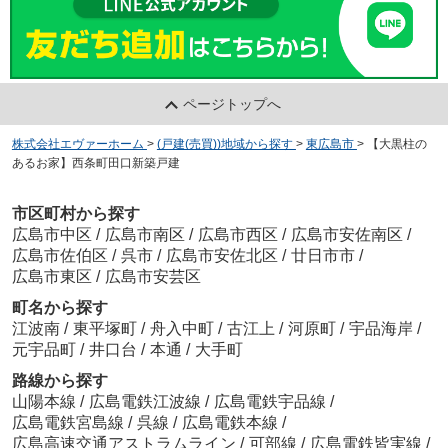
ページトップへ
株式会社エヴァーホーム
>
(戸建(売買))地域から探す
>
東広島市
>
【大黒柱の
あるお家】西条町田口新築戸建
市区町村から探す
広島市中区
/
広島市南区
/
広島市西区
/
広島市安佐南区
/
広島市佐伯区
/
呉市
/
広島市安佐北区
/
廿日市市
/
広島市東区
/
広島市安芸区
町名から探す
江波南
/
東平塚町
/
舟入中町
/
古江上
/
河原町
/
宇品海岸
/
元宇品町
/
井口台
/
本通
/
大手町
路線から探す
山陽本線
/
広島電鉄江波線
/
広島電鉄宇品線
/
広島電鉄宮島線
/
呉線
/
広島電鉄本線
/
広島高速交通アストラムライン
/
可部線
/
広島電鉄皆実線
/