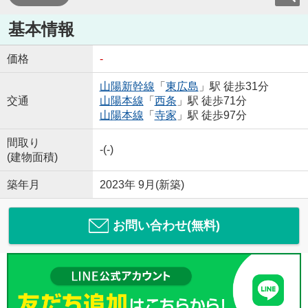
基本情報
価格
-
山陽新幹線
「
東広島
」駅 徒歩31分
交通
山陽本線
「
西条
」駅 徒歩71分
山陽本線
「
寺家
」駅 徒歩97分
間取り
-(-)
(建物面積)
築年月
2023年 9月(新築)
お問い合わせ(無料)