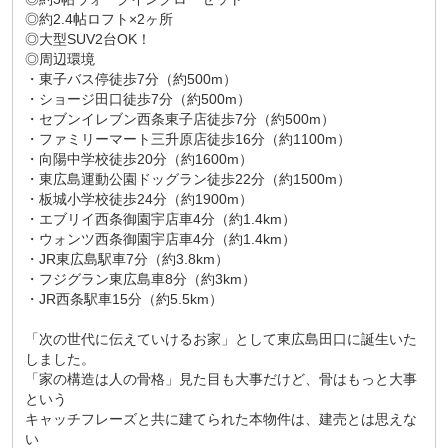
◎約2.4帖ロフト×2ヶ所
◎大型SUV2台OK！
◎周辺環境
・東子バス停徒歩7分（約500m）
・ショージ田口徒歩7分（約500m）
・セブンイレブン西条東子店徒歩7分（約500m）
・ファミリーマート三升原店徒歩16分（約1100m）
・向陽中学校徒歩20分（約1600m）
・東広島運動公園ドッグラン徒歩22分（約1500m）
・板城小学校徒歩24分（約1900m）
・エブリイ西条御園宇店車4分（約1.4km）
・ウォンツ西条御園宇店車4分（約1.4km）
・JR東広島駅車7分（約3.8km）
・フジグラン東広島車8分（約3km）
・JR西条駅車15分（約5.5km）
「次の世代に伝えていけるお家」として東広島田口に誕生いた
しました。
「家の構造は人の骨格」見た目も大事だけど、骨はもっと大事
という
キャッチフレーズと共に建てられた本物件は、建売とは思えな
い