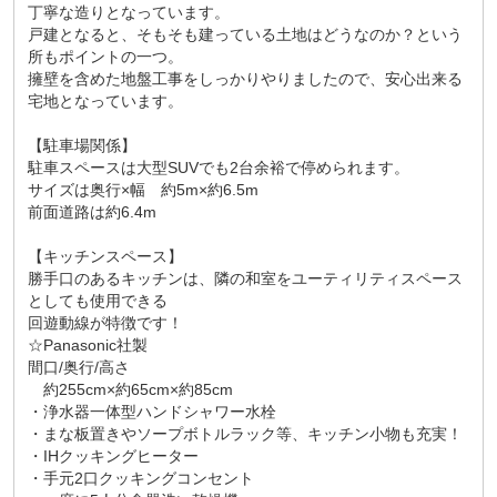
丁寧な造りとなっています。
戸建となると、そもそも建っている土地はどうなのか？という
所もポイントの一つ。
擁壁を含めた地盤工事をしっかりやりましたので、安心出来る
宅地となっています。
【駐車場関係】
駐車スペースは大型SUVでも2台余裕で停められます。
サイズは奥行×幅 約5m×約6.5m
前面道路は約6.4m
【キッチンスペース】
勝手口のあるキッチンは、隣の和室をユーティリティスペース
としても使用できる
回遊動線が特徴です！
☆Panasonic社製
間口/奥行/高さ
約255cm×約65cm×約85cm
・浄水器一体型ハンドシャワー水栓
・まな板置きやソープボトルラック等、キッチン小物も充実！
・IHクッキングヒーター
・手元2口クッキングコンセント