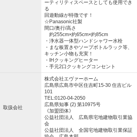
ーティリティスペースとしても使用でき
る
回遊動線が特徴です！
☆Panasonic社製
間口/奥行/高さ
約255cm×約65cm×約85cm
・浄水器一体型ハンドシャワー水栓
・まな板置きやソープボトルラック等、
キッチン小物も充実！
・IHクッキングヒーター
・手元2口クッキングコンセント
株式会社エヴァーホーム
広島県広島市中区住吉町15-30 住吉ビル
101
TEL:0120-04-2050
広島県知事 (2) 第10975号
取扱会社
《加盟団体》
公益社団法人 広島県宅地建物取引業協
会
公益社団法人 全国宅地建物取引業保証
協会 広島本部