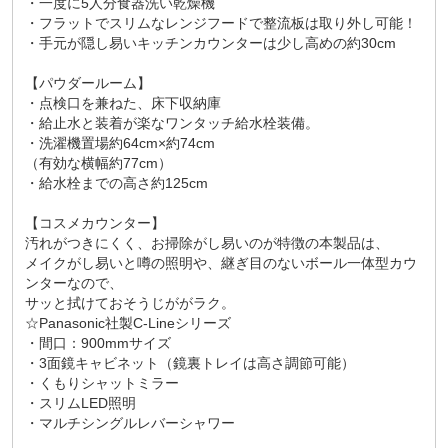
・一度に5人分食器洗い乾燥機
・フラットでスリムなレンジフードで整流板は取り外し可能！
・手元が隠し易いキッチンカウンターは少し高めの約30cm
【パウダールーム】
・点検口を兼ねた、床下収納庫
・給止水と装着が楽なワンタッチ給水栓装備。
・洗濯機置場約64cm×約74cm
（有効な横幅約77cm）
・給水栓までの高さ約125cm
【コスメカウンター】
汚れがつきにくく、お掃除がし易いのが特徴の本製品は、
メイクがし易いと噂の照明や、継ぎ目のないボール一体型カウ
ンターなので、
サッと拭けておそうじががラク。
☆Panasonic社製C-Lineシリーズ
・間口：900mmサイズ
・3面鏡キャビネット（鏡裏トレイは高さ調節可能）
・くもりシャットミラー
・スリムLED照明
・マルチシングルレバーシャワー