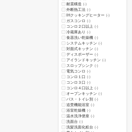
耐震構造
(-)
外断熱工法
(-)
IHクッキングヒーター
(-)
ガスコンロ
(-)
コンロ２口以上
(-)
冷蔵庫あり
(-)
食器洗い乾燥機
(-)
システムキッチン
(-)
対面式キッチン
(-)
ディスポーザー
(-)
アイランドキッチン
(-)
スロップシンク
(-)
電気コンロ
(-)
コンロ１口
(-)
コンロ３口
(-)
コンロ４口以上
(-)
オープンキッチン
(-)
バス・トイレ別
(-)
追焚機能浴室
(-)
浴室乾燥機
(-)
温水洗浄便座
(-)
洗面台
(-)
洗髪洗面化粧台
(-)