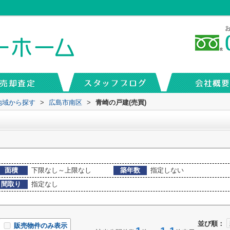
)地域から探す
>
広島市南区
>
青崎の戸建(売買)
面積
下限なし～上限なし
築年数
指定しない
間取り
指定なし
並び順：
販売物件のみ表示