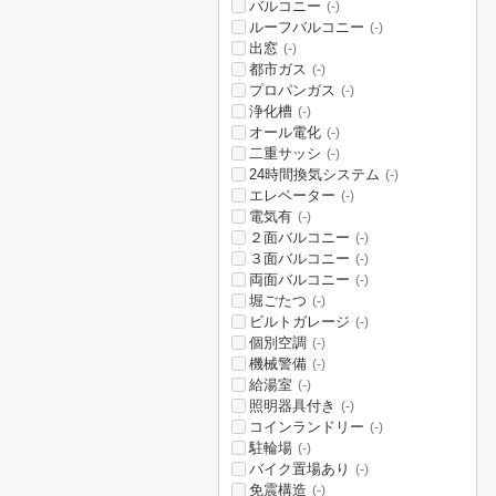
バルコニー
(-)
ルーフバルコニー
(-)
出窓
(-)
都市ガス
(-)
プロパンガス
(-)
浄化槽
(-)
オール電化
(-)
二重サッシ
(-)
24時間換気システム
(-)
エレベーター
(-)
電気有
(-)
２面バルコニー
(-)
３面バルコニー
(-)
両面バルコニー
(-)
堀ごたつ
(-)
ビルトガレージ
(-)
個別空調
(-)
機械警備
(-)
給湯室
(-)
照明器具付き
(-)
コインランドリー
(-)
駐輪場
(-)
バイク置場あり
(-)
免震構造
(-)