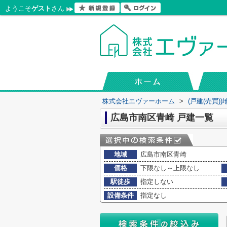
ようこそ
ゲスト
さん
株式会社エヴァーホーム
>
(戸建(売買)
広島市南区青崎 戸建一覧
地域
広島市南区青崎
価格
下限なし～上限なし
駅徒歩
指定しない
設備条件
指定なし