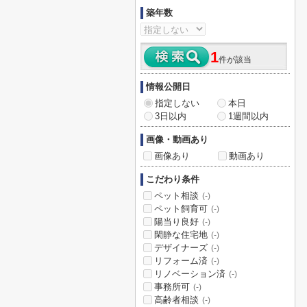
築年数
1
件が該当
情報公開日
指定しない
本日
3日以内
1週間以内
画像・動画あり
画像あり
動画あり
こだわり条件
ペット相談
(-)
ペット飼育可
(-)
陽当り良好
(-)
閑静な住宅地
(-)
デザイナーズ
(-)
リフォーム済
(-)
リノベーション済
(-)
事務所可
(-)
高齢者相談
(-)