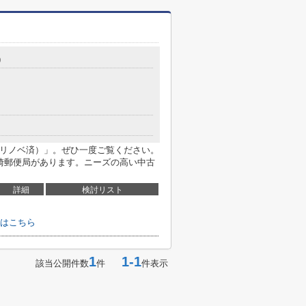
9
（リノベ済）」。ぜひ一度ご覧ください。
青崎郵便局があります。ニーズの高い中古
詳細
検討リスト
せはこちら
1
1-1
該当公開件数
件
件表示