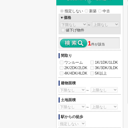
指定しない
新築
中古
▼価格
～
値下げ物件
1
件が該当
間取り
ワンルーム
1K/1DK/1LDK
2K/2DK/2LDK
3K/3DK/3LDK
4K/4DK/4LDK
5K以上
建物面積
～
土地面積
～
駅からの徒歩