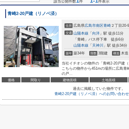
1
1-1
該当公開件数
件
件表示
青崎2-20戸建（リノベ済）
広島県
広島市南区
青崎
２丁目20-
住所
交通
山陽本線
「
向洋
」駅 徒歩11分
「青崎」バス停下車 徒歩6分
山陽本線
「
天神川
」駅 徒歩34分
築34年
3階建
木造
築年
階数
構造
当社イチオシの物件の「青崎2-20戸建
こちらの物件から451mの場所に広島
の戸...
価格
間取り
建物面積
土地面積
過去に掲載していた物件です。
青崎2-20戸建（リノベ済）へのお問い合わ