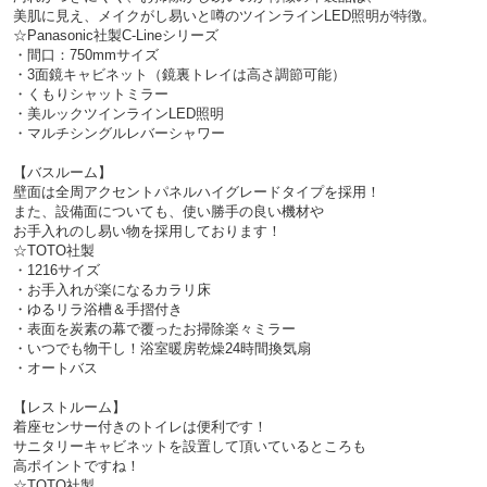
美肌に見え、メイクがし易いと噂のツインラインLED照明が特徴。
☆Panasonic社製C-Lineシリーズ
・間口：750mmサイズ
・3面鏡キャビネット（鏡裏トレイは高さ調節可能）
・くもりシャットミラー
・美ルックツインラインLED照明
・マルチシングルレバーシャワー
【バスルーム】
壁面は全周アクセントパネルハイグレードタイプを採用！
また、設備面についても、使い勝手の良い機材や
お手入れのし易い物を採用しております！
☆TOTO社製
・1216サイズ
・お手入れが楽になるカラリ床
・ゆるリラ浴槽＆手摺付き
・表面を炭素の幕で覆ったお掃除楽々ミラー
・いつでも物干し！浴室暖房乾燥24時間換気扇
・オートバス
【レストルーム】
着座センサー付きのトイレは便利です！
サニタリーキャビネットを設置して頂いているところも
高ポイントですね！
☆TOTO社製