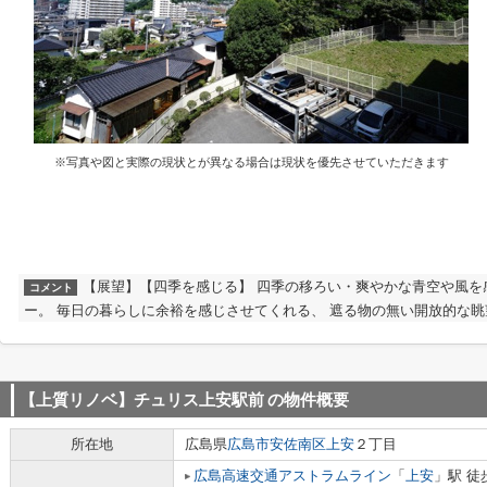
※写真や図と実際の現状とが異なる場合は現状を優先させていただきます
【展望】【四季を感じる】 四季の移ろい・爽やかな青空や風を
コメント
ー。 毎日の暮らしに余裕を感じさせてくれる、 遮る物の無い開放的な
【上質リノベ】チュリス上安駅前
の物件概要
所在地
広島県
広島市安佐南区
上安
２丁目
広島高速交通アストラムライン
「
上安
」駅 徒