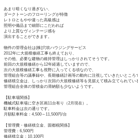
あまり暗くなり過ぎない、
ダークトーンのフローリングが特徴
レトロともやや違った高級感は
照明や備品まで細部にこだわれば
より上質なヴィンテージ感を
演出することができます。
物件の管理会社は(株)穴吹ハウジングサービス
2012年に大規模修繕工事も終えており、
その他、必要な建物の維持管理はしっかりされてそうです。
前回の大規模修繕から12年経過していますので、
次の大規模修繕工事も視野に入ってくる頃なので、
管理組合等の議事録や、長期修繕計画等の動向に注視していきたいところ
修繕積立金は、しっかり次回の大規模修繕等を見据えて積み立てられてい
管理組合全体の管積金の滞納額も少ないようです。
【駐車場関係】
機械式駐車場に空き区画11台有り（2月現在）。
駐車料金は次の通りです。
月額駐車料金：4,500～11,500円/台
【管理費・修繕積立金、固都税関係】
管理費：6,500円
修繕積立金：10,100円