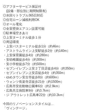
◎アフターサービス保証付
(設備・部位別に期間制限有)
◎水回りトラブル365日対応
◎住宅ローン減税利用OK
◎オール電化
◎全室壁掛エアコン設置可能
◎駐車場空きあり
◎上安ターミナル徒歩１分
◎周辺環境
・上安バスターミナル徒歩1分（約46m）
・アストラムライン上安駅徒歩2分（約140m）
・上安保育園徒歩4分（約280m）
・安幼稚園徒歩4分（約300m）
・安小学校徒歩7分（約500m）
・セブンイレブン上安２丁目店徒歩4分（約350m）
・セブンイレブン上安店徒歩4分（約350m）
・ゆめタウン安古市徒歩8分（約600m）
・ウォンツ長楽寺店徒歩21分（約1500m）
・広島市安佐動物公園車6分（約2.9km）
・広島共立病院車9分（約3.7km）
・ジ アウトレット広島車22分（約10.2km）
今回のリノベーションスタイルは...
「ヴィンテージ」