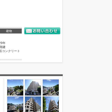
建物
29年
1階建
筋コンクリート