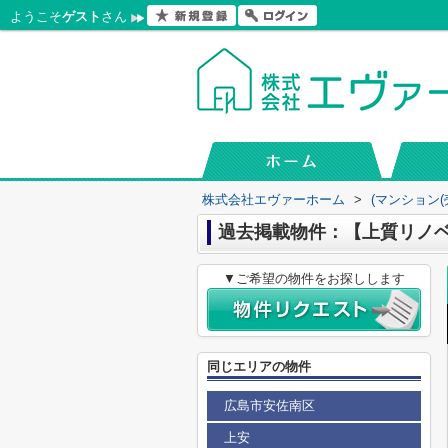
ようこそ
ゲスト
さん
株式会社エヴァーホーム
>
(マンション(
過去掲載物件：【上質リノ
▼ご希望の物件をお探しします
同じエリアの物件
広島市安佐南区
上安