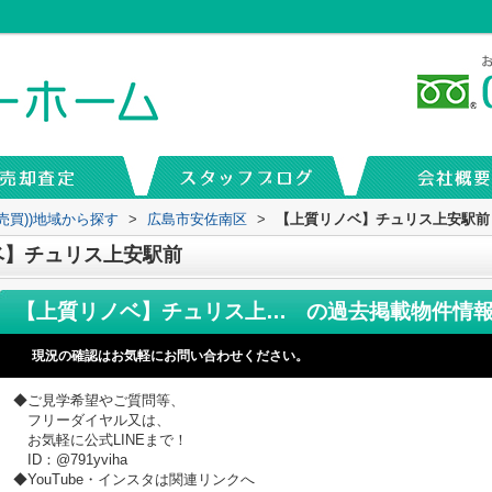
売買))地域から探す
>
広島市安佐南区
>
【上質リノベ】チュリス上安駅前
ベ】チュリス上安駅前
【上質リノベ】チュリス上安駅前
の過去掲載物件情
現況の確認はお気軽にお問い合わせください。
◆ご見学希望やご質問等、
フリーダイヤル又は、
お気軽に公式LINEまで！
ID：@791yviha
◆YouTube・インスタは関連リンクへ