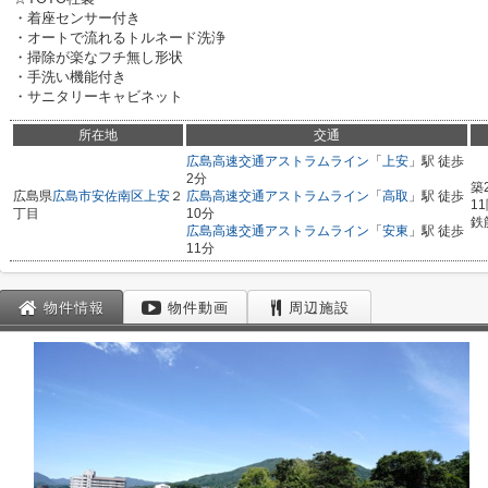
・着座センサー付き
・オートで流れるトルネード洗浄
・掃除が楽なフチ無し形状
・手洗い機能付き
・サニタリーキャビネット
所在地
交通
広島高速交通アストラムライン
「
上安
」駅 徒歩
2分
築
広島県
広島市安佐南区
上安
２
広島高速交通アストラムライン
「
高取
」駅 徒歩
1
丁目
10分
鉄
広島高速交通アストラムライン
「
安東
」駅 徒歩
11分
物件情報
物件動画
周辺施設