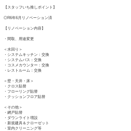
【スタッフいち推しポイント】
◎R6年6月リノベーション済
【リノベーション内容】
・間取、用途変更
＜水回り＞
・システムキッチン：交換
・システムバス：交換
・コスメカウンター：交換
・レストルーム：交換
＜壁・天井・床＞
・クロス貼替
・フローリング貼替
・クッションフロア貼替
＜その他＞
・網戸貼替
・ダウンライト増設
・新規建具＆クローゼット
・室内クリーニング等