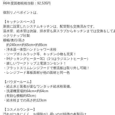
R6年度固都税相当額：92,535円
個別リノベポイントは、
【キッチンスペース】
新規に設置したシステムキッチンは、配管類も交換済みです。
温水管、給水管は勿論、排水管も床スラブからキッチンまでは交換をして
☆クリナップ社製
横幅/奥行/高さ
約240cm×約65cm×約85cm
・浄水器一体型ハンドシャワー水栓
・ソープボトルラック等、キッチン小物も充実！
・IHクッキングヒーター3口（1つはラジエントヒーター）
・嬉しいワークトップ上電源コンセント！
・フラットスリムレンジフードで整流板は取り外し可能！
・レンジフード幕板面材が他の面材と同一色
【パウダールーム】
・給止水と装着が楽なワンタッチ給水栓装備。
・洗濯機置場約64cm×約64cm
（有効な横幅約82cm）
・給水栓までの高さ約123cm
【コスメカウンター】
汚れがつきにくく、お掃除がし易いのが特徴の本製品は、