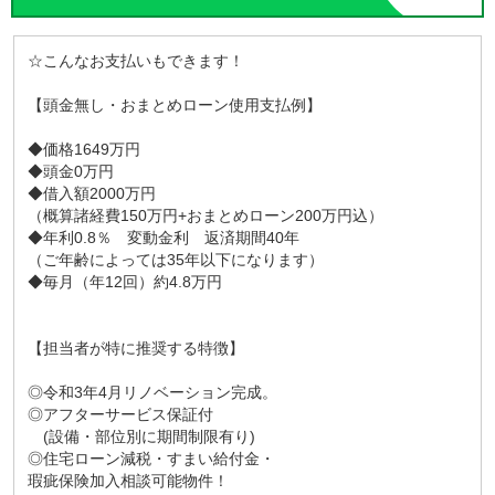
☆こんなお支払いもできます！
【頭金無し・おまとめローン使用支払例】
◆価格1649万円
◆頭金0万円
◆借入額2000万円
（概算諸経費150万円+おまとめローン200万円込）
◆年利0.8％ 変動金利 返済期間40年
（ご年齢によっては35年以下になります）
◆毎月（年12回）約4.8万円
【担当者が特に推奨する特徴】
◎令和3年4月リノベーション完成。
◎アフターサービス保証付
(設備・部位別に期間制限有り)
◎住宅ローン減税・すまい給付金・
瑕疵保険加入相談可能物件！