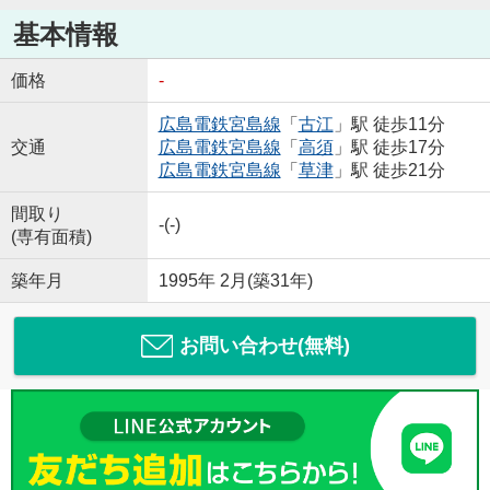
基本情報
価格
-
広島電鉄宮島線
「
古江
」駅 徒歩11分
交通
広島電鉄宮島線
「
高須
」駅 徒歩17分
広島電鉄宮島線
「
草津
」駅 徒歩21分
間取り
-(-)
(専有面積)
築年月
1995年 2月(築31年)
お問い合わせ(無料)