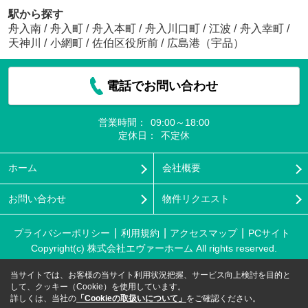
駅から探す
舟入南
/
舟入町
/
舟入本町
/
舟入川口町
/
江波
/
舟入幸町
/
天神川
/
小網町
/
佐伯区役所前
/
広島港（宇品）
電話でお問い合わせ
営業時間：
09:00～18:00
定休日：
不定休
ホーム
会社概要
お問い合わせ
物件リクエスト
プライバシーポリシー
利用規約
アクセスマップ
PCサイト
Copyright(c) 株式会社エヴァーホーム All rights reserved.
当サイトでは、お客様の当サイト利用状況把握、サービス向上検討を目的と
して、クッキー（Cookie）を使用しています。
詳しくは、当社の
「Cookieの取扱いについて」
をご確認ください。