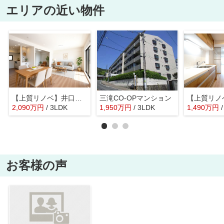
エリアの近い物件
【上質リノベ】井口台パークヒルズ壱番館
三滝CO-OPマンション
2,090
万
円
/ 3LDK
1,950
万
円
/ 3LDK
1,490
万
円
お客様の声