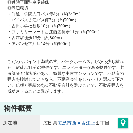
◎近隣平面駐車場確保
◎周辺環境
・側道 学院入口バス停4分（約240m）
・バイパス古江バス停7分（約500m）
・古田小学校徒歩10分（約700m）
・ファミリーマート古江西店徒歩11分（約700m）
・古江駅徒歩13分（約800m）
・アバンセ古江店14分（約900m）
こだわりポイント満載の古江パークホームズ。駅から少し離れ
た、駅徒歩11分の物件です。エレベーターがある物件です。共
有部分も清潔感があり、綺麗な中古マンションです。不動産の
購入を検討しているなら、不動産会社をしっかりと選んで下さ
い。信頼と実績のある不動産会社を選ぶことで、不動産購入を
成功させることに繋がります。
物件概要
所在地
広島県
広島市西区
古江上
１丁目