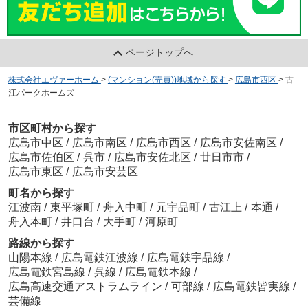
ページトップへ
株式会社エヴァーホーム
>
(マンション(売買))地域から探す
>
広島市西区
>
古
江パークホームズ
市区町村から探す
広島市中区
/
広島市南区
/
広島市西区
/
広島市安佐南区
/
広島市佐伯区
/
呉市
/
広島市安佐北区
/
廿日市市
/
広島市東区
/
広島市安芸区
町名から探す
江波南
/
東平塚町
/
舟入中町
/
元宇品町
/
古江上
/
本通
/
舟入本町
/
井口台
/
大手町
/
河原町
路線から探す
山陽本線
/
広島電鉄江波線
/
広島電鉄宇品線
/
広島電鉄宮島線
/
呉線
/
広島電鉄本線
/
広島高速交通アストラムライン
/
可部線
/
広島電鉄皆実線
/
芸備線