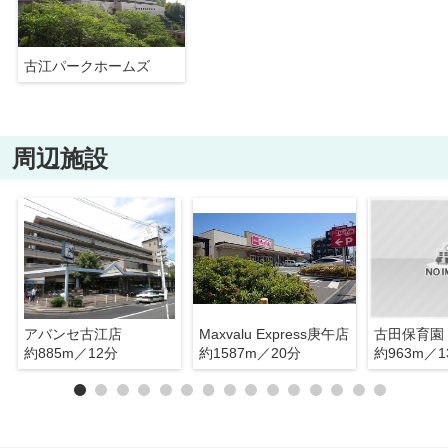
古江パークホームズ
周辺施設
アバンセ古江店
Maxvalu Express庚午店
古田保育園
約885m／12分
約1587m／20分
約963m／1