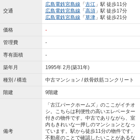
広島電鉄宮島線
「
古江
」駅 徒歩11分
交通
広島電鉄宮島線
「
高須
」駅 徒歩17分
広島電鉄宮島線
「
草津
」駅 徒歩21分
価格
-
管理費
-
専有面積
-
築年月
1995年 2月(築31年)
種別 / 構造
中古マンション / 鉄骨鉄筋コンクリート
階建
9階建
「古江パークホームズ」のここがイチオ
シ。こちらは利便性の高いエレベーター
付きの物件です。中古でありながら、室
内もきれいな一押しのマンションとなっ
備考
ています。駅から徒歩11分の物件です。
不動産のことで確認したいことがあるな