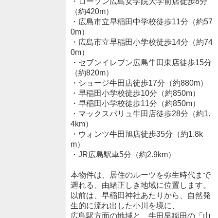
・ローソン広島女学院大学前店徒歩8分
（約420m）
・広島市立早稲田中学校徒歩11分（約57
0m）
・広島市立早稲田小学校徒歩14分（約74
0m）
・セブンイレブン広島牛田東店徒歩15分
（約820m）
・ショージ牛田店徒歩17分（約880m）
・早稲田小学校徒歩10分（約850m）
・早稲田小学校徒歩11分（約850m）
・マックスバリュ牛田店徒歩28分（約1.
4km）
・ウォンツ牛田旭店徒歩35分（約1.8k
m）
・JR広島駅車5分（約2.9km）
本物件は、居住のルーツを弥生時代まで
遡れる、由緒正しき地域に位置します。
以前は、早稲田神社あたりから、自然発
生的に流れ出した小川を境に、
広島駅方面の地域と、牛田早稲田の「山