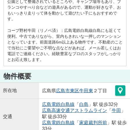
公園として整備されているところや、キャンプ場等もあり、ブ
ランコやすべり台などの遊具があるので、運動が好きな子、お
もいっきり走りって体を動かして遊びたい子にもおすすめで
す。
コープ野村牛田（リノベ済）：広島電鉄白島線白島にも近くて
便利。中古でありながら、室内もきれいな一押しのマンション
となっています。前面道路6m以上ある物件です。不動産のこと
で当社にご要望やご不明な点などがあれば、メール若しくはお
電話でご連絡ください。経験豊富なプロのスタッフがしっかり
とお応え致します。
物件概要
所在地
広島県
広島市東区
牛田東
２丁目
広島電鉄白島線
「
白島
」駅 徒歩32分
広島高速交通アストラムライン
「
牛田
」
交通
駅 徒歩33分
広島電鉄白島線
「
家庭裁判所前
」駅 徒歩
33分