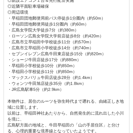
◎新設エアコン１台＆先行配管実施
◎近隣平面駐車場確保
◎周辺環境
・早稲田団地郵便局前バス停徒歩1分圏内（約50m）
・早稲田団地郵便局徒歩1分圏内（約60m）
・広島女学院大学徒歩7分（約380m）
・ローソン広島女学院大学前店徒歩8分（約420m）
・広島市立早稲田中学校徒歩11分（約570m）
・広島市立早稲田小学校徒歩14分（約740m）
・セブンイレブン広島牛田東店徒歩15分（約820m）
・ショージ牛田店徒歩17分（約880m）
・早稲田小学校徒歩10分（約850m）
・早稲田小学校徒歩11分（約850m）
・マックスバリュ牛田店徒歩28分（約1.4km）
・ウォンツ牛田旭店徒歩35分（約1.8km）
・JR広島駅車5分（約2.9km）
本物件は、居住のルーツを弥生時代まで遡れる、由緒正しき地
域に位置します。
以前は、早稲田神社あたりから、自然発生的に流れ出した小川
を境に、
広島駅方面の地域と、牛田早稲田の「山の手居住区」と分け
る、心理的重要な境界線となっていたようです。