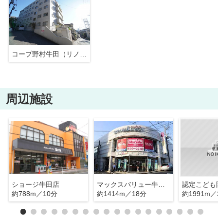
コープ野村牛田（リノベ済）
周辺施設
ショージ牛田店
マックスバリュー牛田店
約788m／10分
約1414m／18分
約1991m／