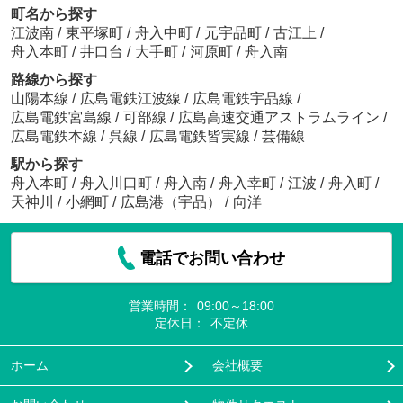
町名から探す
江波南
/
東平塚町
/
舟入中町
/
元宇品町
/
古江上
/
舟入本町
/
井口台
/
大手町
/
河原町
/
舟入南
路線から探す
山陽本線
/
広島電鉄江波線
/
広島電鉄宇品線
/
広島電鉄宮島線
/
可部線
/
広島高速交通アストラムライン
/
広島電鉄本線
/
呉線
/
広島電鉄皆実線
/
芸備線
駅から探す
舟入本町
/
舟入川口町
/
舟入南
/
舟入幸町
/
江波
/
舟入町
/
天神川
/
小網町
/
広島港（宇品）
/
向洋
電話でお問い合わせ
営業時間：
09:00～18:00
定休日：
不定休
ホーム
会社概要