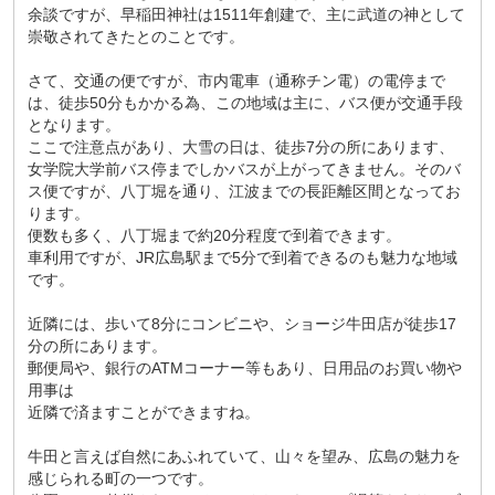
余談ですが、早稲田神社は1511年創建で、主に武道の神として
崇敬されてきたとのことです。
さて、交通の便ですが、市内電車（通称チン電）の電停まで
は、徒歩50分もかかる為、この地域は主に、バス便が交通手段
となります。
ここで注意点があり、大雪の日は、徒歩7分の所にあります、
女学院大学前バス停までしかバスが上がってきません。そのバ
ス便ですが、八丁堀を通り、江波までの長距離区間となってお
ります。
便数も多く、八丁堀まで約20分程度で到着できます。
車利用ですが、JR広島駅まで5分で到着できるのも魅力な地域
です。
近隣には、歩いて8分にコンビニや、ショージ牛田店が徒歩17
分の所にあります。
郵便局や、銀行のATMコーナー等もあり、日用品のお買い物や
用事は
近隣で済ますことができますね。
牛田と言えば自然にあふれていて、山々を望み、広島の魅力を
感じられる町の一つです。