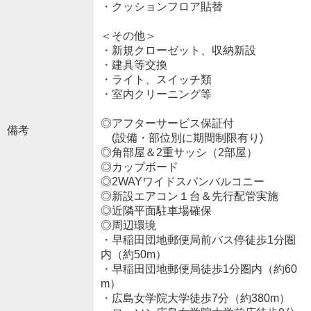
・クッションフロア貼替
＜その他＞
・新規クローゼット、収納新設
・建具等交換
・ライト、スイッチ類
・室内クリーニング等
◎アフターサービス保証付
備考
(設備・部位別に期間制限有り)
◎角部屋＆2重サッシ（2部屋）
◎カップボード
◎2WAYワイドスパンバルコニー
◎新設エアコン１台＆先行配管実施
◎近隣平面駐車場確保
◎周辺環境
・早稲田団地郵便局前バス停徒歩1分圏
内（約50m）
・早稲田団地郵便局徒歩1分圏内（約60
m）
・広島女学院大学徒歩7分（約380m）