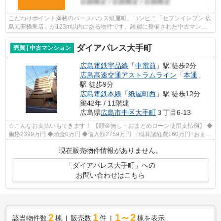
こだわりポイント満載のパークハウス紙屋町。コンビニ「セブンイレブン 広
島元安橋東店」が123m以内にある物件です。綺麗に整備された中古マンシ
ョンで清潔感を感じます。忙しい方にお...
ダイアパレス大手町
売買 | 中古マンション
広島電鉄宇品線
「
中電前
」駅 徒歩2分
広島高速交通アストラムライン
「
本通
」
駅 徒歩9分
広島電鉄本線
「
紙屋町西
」駅 徒歩12分
築42年 / 11階建
広島県
広島市中区
大手町
３丁目6-13
☆こんなお支払いもできます！ 【頭金無し・おまとめローン使用支払例】 ◆
価格2399万円 ◆頭金0万円 ◆借入額2759万円 （概算諸経費160万円+おまと
めローン200万円込） ◆年利0.6％ 変動...
現在販売物件情報がありません。
「ダイアパレス大手町」への
お問い合わせはこちら
2
1
1～2
該当物件数
棟
販売数
件
棟を表示