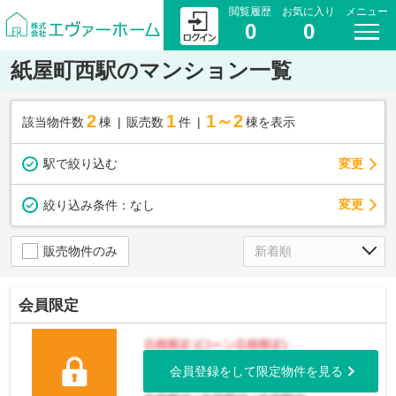
閲覧履歴
お気に入り
メニュー
0
0
紙屋町西駅のマンション一覧
2
1
1～2
該当物件数
棟
販売数
件
棟を表示
駅で絞り込む
変更
変更
絞り込み条件：
なし
販売物件のみ
会員限定
会員登録をして限定物件を見る