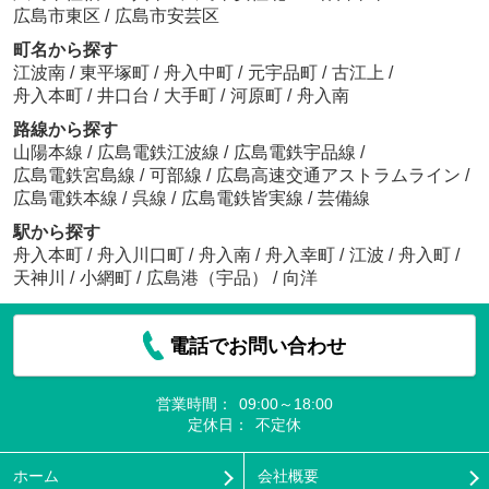
広島市東区
/
広島市安芸区
町名から探す
江波南
/
東平塚町
/
舟入中町
/
元宇品町
/
古江上
/
舟入本町
/
井口台
/
大手町
/
河原町
/
舟入南
路線から探す
山陽本線
/
広島電鉄江波線
/
広島電鉄宇品線
/
広島電鉄宮島線
/
可部線
/
広島高速交通アストラムライン
/
広島電鉄本線
/
呉線
/
広島電鉄皆実線
/
芸備線
駅から探す
舟入本町
/
舟入川口町
/
舟入南
/
舟入幸町
/
江波
/
舟入町
/
天神川
/
小網町
/
広島港（宇品）
/
向洋
電話でお問い合わせ
営業時間：
09:00～18:00
定休日：
不定休
ホーム
会社概要