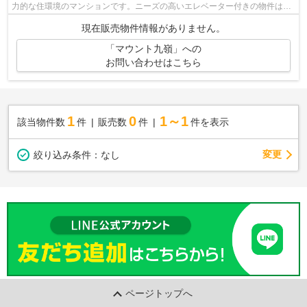
力的な住環境のマンションです。ニーズの高いエレベーター付きの物件はこ
ちらです。呉市で不動産をお探しなら...
現在販売物件情報がありません。
「マウント九嶺」への
お問い合わせはこちら
1
0
1～1
該当物件数
件
販売数
件
件を表示
変更
絞り込み条件：
なし
ページトップへ