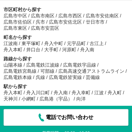
市区町村から探す
広島市中区
/
広島市南区
/
広島市西区
/
広島市安佐南区
/
広島市佐伯区
/
呉市
/
広島市安佐北区
/
廿日市市
/
広島市東区
/
広島市安芸区
町名から探す
江波南
/
東平塚町
/
舟入中町
/
元宇品町
/
古江上
/
舟入本町
/
井口台
/
大手町
/
河原町
/
舟入南
路線から探す
山陽本線
/
広島電鉄江波線
/
広島電鉄宇品線
/
広島電鉄宮島線
/
可部線
/
広島高速交通アストラムライン
/
広島電鉄本線
/
呉線
/
広島電鉄皆実線
/
芸備線
駅から探す
舟入本町
/
舟入川口町
/
舟入南
/
舟入幸町
/
江波
/
舟入町
/
天神川
/
小網町
/
広島港（宇品）
/
向洋
電話でお問い合わせ