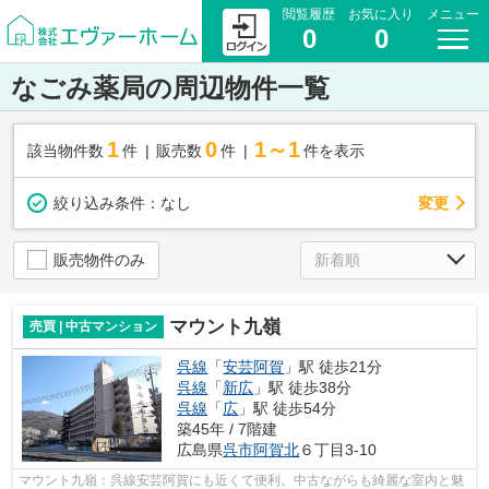
閲覧履歴
お気に入り
メニュー
0
0
なごみ薬局の周辺物件一覧
1
0
1～1
該当物件数
件
販売数
件
件を表示
変更
絞り込み条件：
なし
販売物件のみ
マウント九嶺
売買 | 中古マンション
呉線
「
安芸阿賀
」駅 徒歩21分
呉線
「
新広
」駅 徒歩38分
呉線
「
広
」駅 徒歩54分
築45年 / 7階建
広島県
呉市
阿賀北
６丁目3-10
マウント九嶺：呉線安芸阿賀にも近くて便利。中古ながらも綺麗な室内と魅