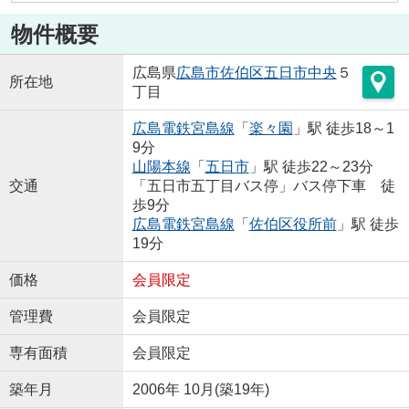
物件概要
広島県
広島市佐伯区
五日市中央
５
所在地
丁目
広島電鉄宮島線
「
楽々園
」駅 徒歩18～1
9分
山陽本線
「
五日市
」駅 徒歩22～23分
交通
「五日市五丁目バス停」バス停下車 徒
歩9分
広島電鉄宮島線
「
佐伯区役所前
」駅 徒歩
19分
価格
会員限定
管理費
会員限定
専有面積
会員限定
築年月
2006年 10月(築19年)