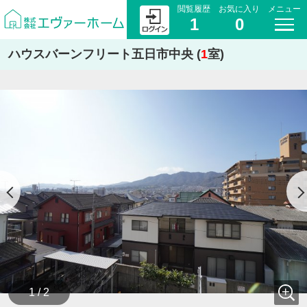
閲覧履歴
お気に入り
メニュー
1
0
ハウスバーンフリート五日市中央 (
1
室)
1 / 2