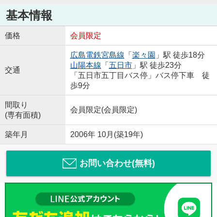
基本情報
価格
会員限定
広島電鉄宮島線
「
楽々園
」駅 徒歩18分
山陽本線
「
五日市
」駅 徒歩23分
交通
「五日市五丁目バス停」バス停下車 徒
歩9分
間取り
会員限定
(
会員限定
)
(専有面積)
築年月
2006年 10月(築19年)
お問い合わせ(無料)