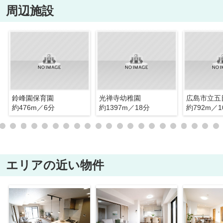
周辺施設
鈴峰園保育園
光禅寺幼稚園
約476m／6分
約1397m／18分
約792m／1
エリアの近い物件