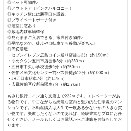
◎ペット可物件♪
◎アウトドアリビングバルコニー！
◎キッチン横には勝手口を設置。
◎プライベートポーチ付き
◎浴室に窓あり
◎敷地内駐車場確保。
◎見たままご入居できる、家具付き物件♪
◎平地なので、徒歩や自転車でも移動が楽ちん♪
◎周辺環境
・セブンイレブン広島コイン通り店徒歩2分（約150ｍ）
・ゆめタウン五日市店徒歩3分（約230ｍ）
・五日市中央小学校徒歩9分（約750ｍ）
・佐伯区民文化センター前バス停徒歩12分（約1000ｍ）
・JR五日市駅車7分（約1.7km）
・広電佐伯区役所前駅車7分（約1.7km）
もみじ銀行コイン通り支店まで222mです。エレベーターがあ
る物件です。中古ながらも綺麗な室内と魅力的な住環境のマン
ションです。不動産購入は人生で一度あるかないかの大きな買
い物です。失敗したくないのであれば、経験豊富なプロにお任
せください。メールもしくはお電話からご連絡をお待ちしてお
ります。