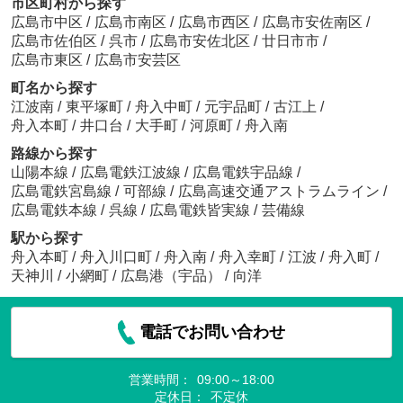
市区町村から探す
広島市中区
/
広島市南区
/
広島市西区
/
広島市安佐南区
/
広島市佐伯区
/
呉市
/
広島市安佐北区
/
廿日市市
/
広島市東区
/
広島市安芸区
町名から探す
江波南
/
東平塚町
/
舟入中町
/
元宇品町
/
古江上
/
舟入本町
/
井口台
/
大手町
/
河原町
/
舟入南
路線から探す
山陽本線
/
広島電鉄江波線
/
広島電鉄宇品線
/
広島電鉄宮島線
/
可部線
/
広島高速交通アストラムライン
/
広島電鉄本線
/
呉線
/
広島電鉄皆実線
/
芸備線
駅から探す
舟入本町
/
舟入川口町
/
舟入南
/
舟入幸町
/
江波
/
舟入町
/
天神川
/
小網町
/
広島港（宇品）
/
向洋
電話でお問い合わせ
営業時間：
09:00～18:00
定休日：
不定休