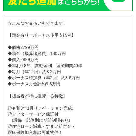
☆こんなお支払いもできます！
【頭金有り・ボーナス使用支払例】
◆価格2799万円
◆頭金（概算諸経費）180万円
◆借入2899万円
◆年利0.8％ 変動金利 返済期間40年
◆毎月（年12回）約6.2万円
◆ボーナス時加算（年2回）約3.6万円
◆ボーナス月合計約9.8万円
【担当者が特に推奨する特徴】
◎令和3年1月リノベーション完成。
◎アフターサービス保証付
(設備・部位別に期間制限有り)
◎住宅ローン減税・すまい給付金・
瑕疵保険加入相談可能物件！