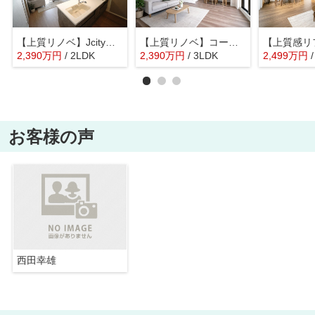
【上質リノベ】Jcity五日市アベニュー
【上質リノベ】コープ野村五日市グリーンスクエア隅の浜
2,390
万
円
/ 2LDK
2,390
万
円
/ 3LDK
2,499
万
円
お客様の声
西田幸雄