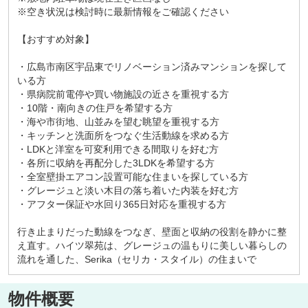
※空き状況は検討時に最新情報をご確認ください
【おすすめ対象】
・広島市南区宇品東でリノベーション済みマンションを探して
いる方
・県病院前電停や買い物施設の近さを重視する方
・10階・南向きの住戸を希望する方
・海や市街地、山並みを望む眺望を重視する方
・キッチンと洗面所をつなぐ生活動線を求める方
・LDKと洋室を可変利用できる間取りを好む方
・各所に収納を再配分した3LDKを希望する方
・全室壁掛エアコン設置可能な住まいを探している方
・グレージュと淡い木目の落ち着いた内装を好む方
・アフター保証や水回り365日対応を重視する方
行き止まりだった動線をつなぎ、壁面と収納の役割を静かに整
え直す。ハイツ翠苑は、グレージュの温もりに美しい暮らしの
流れを通した、Serika（セリカ・スタイル）の住まいで
物件概要