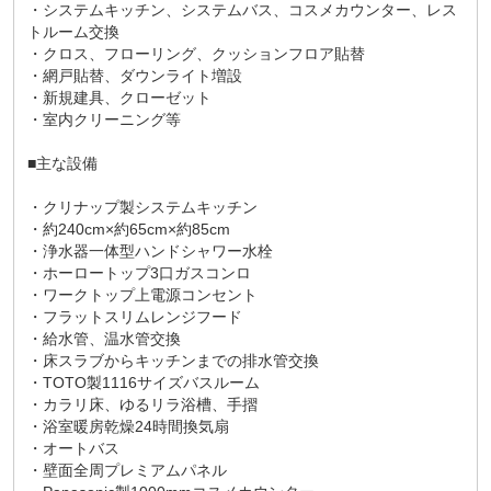
・システムキッチン、システムバス、コスメカウンター、レス
トルーム交換
・クロス、フローリング、クッションフロア貼替
・網戸貼替、ダウンライト増設
・新規建具、クローゼット
・室内クリーニング等
■主な設備
・クリナップ製システムキッチン
・約240cm×約65cm×約85cm
・浄水器一体型ハンドシャワー水栓
・ホーロートップ3口ガスコンロ
・ワークトップ上電源コンセント
・フラットスリムレンジフード
・給水管、温水管交換
・床スラブからキッチンまでの排水管交換
・TOTO製1116サイズバスルーム
・カラリ床、ゆるリラ浴槽、手摺
・浴室暖房乾燥24時間換気扇
・オートバス
・壁面全周プレミアムパネル