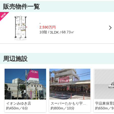
販売物件一覧
-
2,590万円
10階
68.73㎡
3LDK
周辺施設
イオンみゆき店
スーパーたかもり宇品本店
宇品東保育
約450m／6分
約800m／10分
約650m／