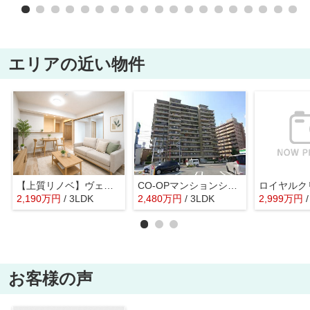
エリアの近い物件
【上質リノベ】ヴェルポート広島
CO-OPマンションシートピア
2,190
万
円
/ 3LDK
2,480
万
円
/ 3LDK
2,999
万
円
お客様の声