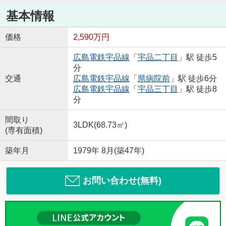
基本情報
価格
2,590万円
広島電鉄宇品線
「
宇品二丁目
」駅 徒歩5
分
交通
広島電鉄宇品線
「
県病院前
」駅 徒歩6分
広島電鉄宇品線
「
宇品三丁目
」駅 徒歩8
分
間取り
3LDK(68.73㎡)
(専有面積)
築年月
1979年 8月(築47年)
お問い合わせ(無料)