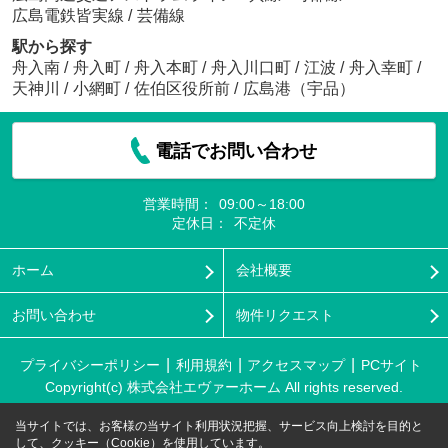
広島電鉄皆実線
/
芸備線
駅から探す
舟入南
/
舟入町
/
舟入本町
/
舟入川口町
/
江波
/
舟入幸町
/
天神川
/
小網町
/
佐伯区役所前
/
広島港（宇品）
電話でお問い合わせ
営業時間：
09:00～18:00
定休日：
不定休
ホーム
会社概要
お問い合わせ
物件リクエスト
プライバシーポリシー
利用規約
アクセスマップ
PCサイト
Copyright(c) 株式会社エヴァーホーム All rights reserved.
当サイトでは、お客様の当サイト利用状況把握、サービス向上検討を目的と
して、クッキー（Cookie）を使用しています。