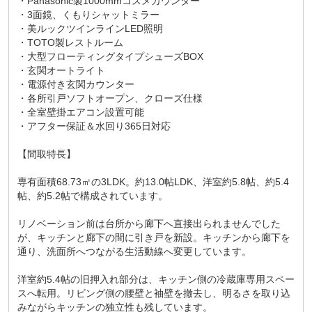
・Panasonic製1000mmコスメカウンター
・3面鏡、くもりシャットミラー
・美ルックツインラインLED照明
・TOTO製レストルーム
・大型フローティングタイプシューズBOX
・玄関オートライト
・電源付き玄関カウンター
・各所引戸ソフトオープン、クローズ仕様
・全室壁掛エアコン設置可能
・アフター保証＆水回り365日対応
【間取特長】
専有面積68.73㎡の3LDK。約13.0帖LDK、洋室約5.8帖、約5.4
帖、約5.2帖で構成されています。
リノベーション前は台所から廊下へ直接出られませんでした
が、キッチンと廊下の間に引き戸を新設。キッチンから廊下を
通り、洗面所へつながる生活動線へ変更しています。
洋室約5.4帖の旧押入れ部分は、キッチン側の冷蔵庫専用スペー
スへ転用。リビング側の腰壁と袖壁を撤去し、明るさを取り込
みながらキッチンの独立性も残しています。