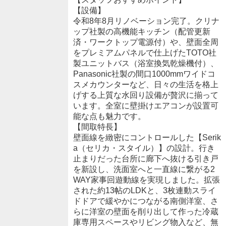
【設備】
令和8年8月リノベーション完了。クリナ
ップ社製の高機能キッチン（配管更新
済・ワークトップ電源付）や、壁面全周
をプレミアムパネルで仕上げたTOTO社
製ユニットバス（浴室換気乾燥機付）、
Panasonic社製の間口1000mmワイドコ
スメカウンターなど、日々の生活を格上
げする上質な水回り設備が贅沢に揃って
います。全室に壁掛けエアコンが設置可
能な点も魅力です。
【間取特長】
壁面線を緻密にコントロールした【Serik
a（セリカ・スタイル）】の設計。行き
止まりだった台所に廊下へ抜ける引き戸
を新設し、洗面室へと一直線に繋がる2
WAY家事回遊動線を実現しました。拡張
された約13帖のLDKと、3枚連動スライ
ドドアで緩やかにつながる南側洋室、さ
らに洋室の壁面を削り出して作った冷蔵
庫専用スペースやリビング物入など、無