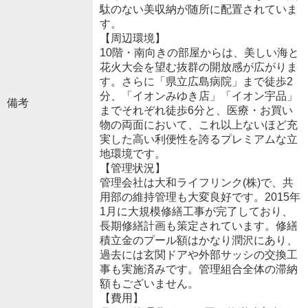
駄のない美収納が随所に配置されていま
す。
【周辺環境】
10階・南向きの部屋からは、美しい海と
花火大会を望む抜群の開放感が広がりま
す。さらに「県立広島病院」まで徒歩2
分、「イオンみゆき店」「イオン宇品」
備考
までそれぞれ徒歩6分と、医療・お買い
物の両面において、これ以上ないほど充
実した高い利便性を誇るプレミアムな立
地環境です。
【管理状況】
管理会社は大和ライフリンク(株)で、共
用部の維持管理も大変良好です。2015年
1月に大規模修繕工事が完了しており、
長期修繕計画も策定されています。修繕
積立金のプール額はかなり潤沢にあり、
過去には玄関ドアや外部サッシの交換工
事も実施済みです。管理組合全体の滞納
額もございません。
【費用】