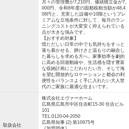
月々の管理費が7,210円、修繕積立金が7,
000円、令和8年度の固都税相当額が48,4
08円と、充実した設備や10階というプレ
ミアムな立地条件に対して、毎月のラン
ニングコストが大変安く抑えられている
点が大きな強みです。
【おすすめ対象】
慌ただしい日常の中でも気持ちをすっと
落ち着かせる、静けさと温もりの融合し
た暮らしを求める方へ。家事効率を劇的
に高める回遊動線や、生活感を隠す豊富
な収納計画にこだわりたい方、そして海
を望む開放的なロケーションと都会の利
便性をバランスよく手に入れたい大人世
代のご家族に最適な住まいです。
株式会社エヴァーホーム
広島県広島市中区住吉町15-30 住吉ビル
101
TEL:0120-04-2050
広島県知事 (2) 第10975号
取扱会社
《加盟団体》