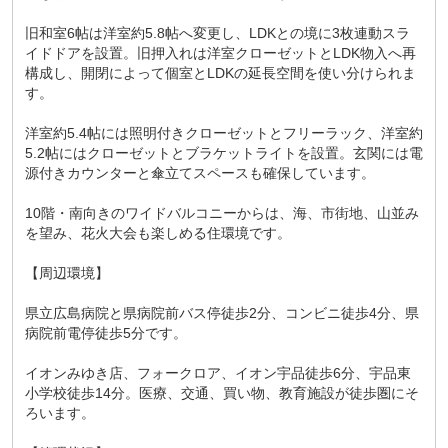
旧和室6帖は洋室約5.8帖へ変更し、LDKとの境に3枚連動スラ
イドドアを設置。旧押入れは洋室クローゼットとLDK物入へ再
構成し、開閉によって個室とLDKの延長空間を使い分けられま
す。
洋室約5.4帖には照明付きクローゼットとフリーラック、洋室約
5.2帖にはクローゼットとブラケットライトを設置。玄関には電
源付きカウンターと傘立てスペースも確保しています。
10階・南向きのワイドバルコニーからは、海、市街地、山並み
を望み、花火大会も楽しめる住環境です。
【周辺環境】
県立広島病院と県病院前バス停徒歩2分、コンビニ徒歩4分、県
病院前電停徒歩5分です。
イオンみゆき店、フォークロア、イオン宇品徒歩6分、宇品東
小学校徒歩14分。医療、交通、買い物、教育施設が徒歩圏にそ
ろいます。