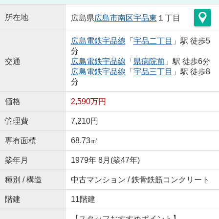
所在地
広島県
広島市南区
宇品東
１丁目
広島電鉄宇品線
「
宇品二丁目
」駅 徒歩5
分
交通
広島電鉄宇品線
「
県病院前
」駅 徒歩6分
広島電鉄宇品線
「
宇品三丁目
」駅 徒歩8
分
価格
2,590万円
管理費
7,210円
専有面積
68.73㎡
築年月
1979年 8月(築47年)
種別 / 構造
中古マンション / 鉄骨鉄筋コンクリート
階建
11階建
【スタッフおすすめポイント】