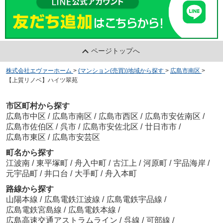
ページトップへ
株式会社エヴァーホーム
>
(マンション(売買))地域から探す
>
広島市南区
>
【上質リノベ】ハイツ翠苑
市区町村から探す
広島市中区
/
広島市南区
/
広島市西区
/
広島市安佐南区
/
広島市佐伯区
/
呉市
/
広島市安佐北区
/
廿日市市
/
広島市東区
/
広島市安芸区
町名から探す
江波南
/
東平塚町
/
舟入中町
/
古江上
/
河原町
/
宇品海岸
/
元宇品町
/
井口台
/
大手町
/
舟入本町
路線から探す
山陽本線
/
広島電鉄江波線
/
広島電鉄宇品線
/
広島電鉄宮島線
/
広島電鉄本線
/
広島高速交通アストラムライン
/
呉線
/
可部線
/