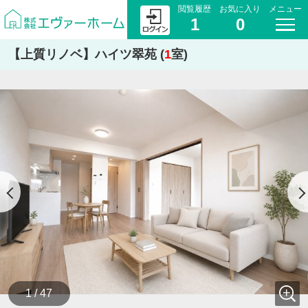
閲覧履歴
お気に入り
メニュー
1
0
【上質リノベ】ハイツ翠苑 (
1
室)
1 / 47