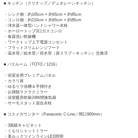
■ キッチン（クリナップ／デュオレーンキッチン）
・シンク側：約165cm × 約65cm × 約85cm
・コンロ側：約210cm × 約65cm × 約85cm
・浄水器一体型ハンドシャワー水栓
・ホーロートップ3口ガスコンロ
・食器洗い乾燥機
・ワークトップ上下電源コンセント
・フラットスリムレンジフード
・温水管／給水管／排水管（床スラブ～キッチン）交換済
■ バスルーム（TOTO／1216）
・浴室全周プレミアムパネル
・カラリ床
・ゆるリラ浴槽＆手摺付き
・お掃除ラクラクミラー
・浴室暖房乾燥24時間換気扇
・サーモスタット混合水栓
■ コスメカウンター（Panasonic C-Line／間口900mm）
・3面鏡キャビネット
・くもりシャットミラー
・美ルックツインラインLED照明