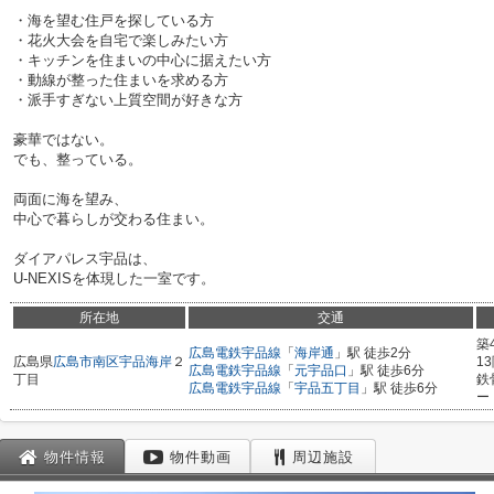
・海を望む住戸を探している方
・花火大会を自宅で楽しみたい方
・キッチンを住まいの中心に据えたい方
・動線が整った住まいを求める方
・派手すぎない上質空間が好きな方
豪華ではない。
でも、整っている。
両面に海を望み、
中心で暮らしが交わる住まい。
ダイアパレス宇品は、
U-NEXISを体現した一室です。
所在地
交通
築
広島電鉄宇品線
「
海岸通
」駅 徒歩2分
広島県
広島市南区
宇品海岸
２
1
広島電鉄宇品線
「
元宇品口
」駅 徒歩6分
丁目
鉄
広島電鉄宇品線
「
宇品五丁目
」駅 徒歩6分
ー
物件情報
物件動画
周辺施設