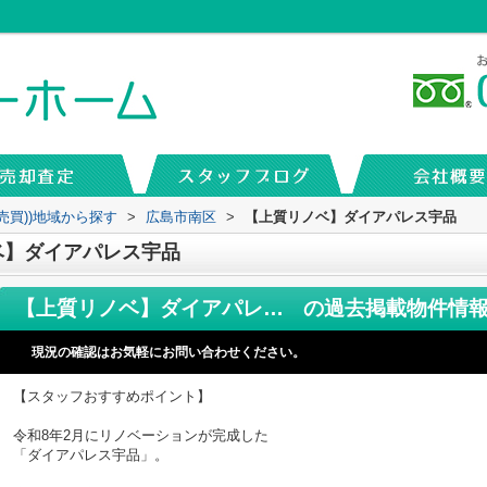
売買))地域から探す
>
広島市南区
>
【上質リノベ】ダイアパレス宇品
ベ】ダイアパレス宇品
【上質リノベ】ダイアパレス宇品
の過去掲載物件情
現況の確認はお気軽にお問い合わせください。
【スタッフおすすめポイント】
令和8年2月にリノベーションが完成した
「ダイアパレス宇品」。