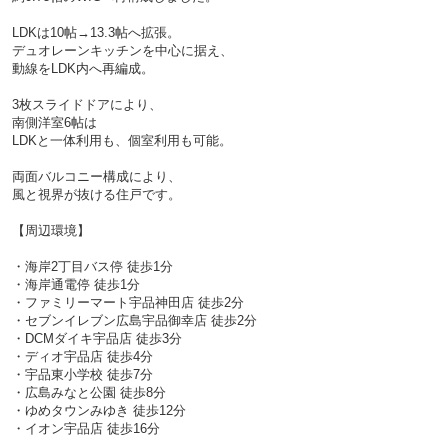
LDKは10帖→13.3帖へ拡張。
デュオレーンキッチンを中心に据え、
動線をLDK内へ再編成。
3枚スライドドアにより、
南側洋室6帖は
LDKと一体利用も、個室利用も可能。
両面バルコニー構成により、
風と視界が抜ける住戸です。
【周辺環境】
・海岸2丁目バス停 徒歩1分
・海岸通電停 徒歩1分
・ファミリーマート宇品神田店 徒歩2分
・セブンイレブン広島宇品御幸店 徒歩2分
・DCMダイキ宇品店 徒歩3分
・ディオ宇品店 徒歩4分
・宇品東小学校 徒歩7分
・広島みなと公園 徒歩8分
・ゆめタウンみゆき 徒歩12分
・イオン宇品店 徒歩16分