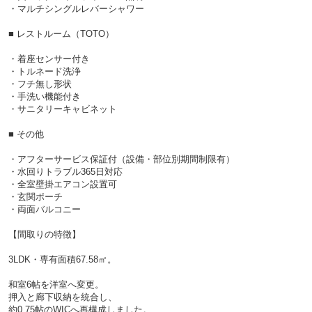
・マルチシングルレバーシャワー
■ レストルーム（TOTO）
・着座センサー付き
・トルネード洗浄
・フチ無し形状
・手洗い機能付き
・サニタリーキャビネット
■ その他
・アフターサービス保証付（設備・部位別期間制限有）
・水回りトラブル365日対応
・全室壁掛エアコン設置可
・玄関ポーチ
・両面バルコニー
【間取りの特徴】
3LDK・専有面積67.58㎡。
和室6帖を洋室へ変更。
押入と廊下収納を統合し、
約0.75帖のWICへ再構成しました。