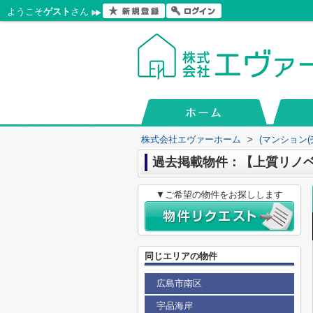
ようこそ
ゲスト
さん
株式会社エヴァーホーム
>
(マンション(
過去掲載物件：【上質リノ
▼ご希望の物件をお探しします
同じエリアの物件
広島市南区
宇品海岸