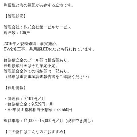
利便性と海の気配が共存する立地です。
【管理状況】
管理会社：株式会社第一ビルサービス
総戸数：106戸
2016年大規模修繕工事実施済。
EV改修工事、共用部LED化なども行われています。
修繕積立金のプール額は相当額あり、
長期修繕計画は今期策定予定。
管理組合全体での滞納額は一部あり。
（詳細は重要事項調査報告書をご確認ください）
【費用情報】
・管理費：9,191円／月
・修繕積立金：9,529円／月
・R8年度固都税相当予想額：73,550円
※駐車場：11,000～15,000円／月（現在空き無し）
【この物件はこんな方におすすめ】