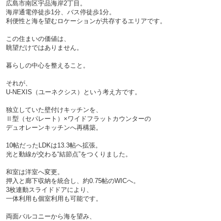
広島市南区宇品海岸2丁目。
海岸通電停徒歩1分、バス停徒歩1分。
利便性と海を望むロケーションが共存するエリアです。
この住まいの価値は、
眺望だけではありません。
暮らしの中心を整えること。
それが、
U-NEXIS（ユーネクシス）という考え方です。
独立していた壁付けキッチンを、
Ⅱ型（セパレート）×ワイドフラットカウンターの
デュオレーンキッチンへ再構築。
10帖だったLDKは13.3帖へ拡張。
光と動線が交わる“結節点”をつくりました。
和室は洋室へ変更。
押入と廊下収納を統合し、約0.75帖のWICへ。
3枚連動スライドドアにより、
一体利用も個室利用も可能です。
両面バルコニーから海を望み、