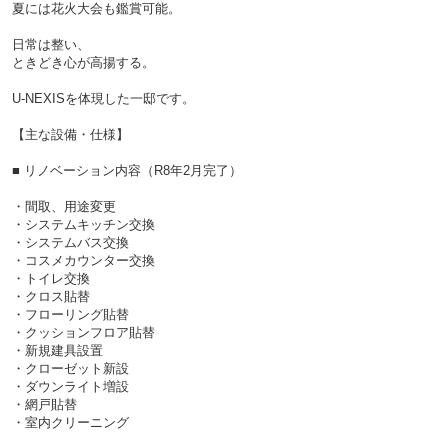
夏には花火大会も鑑賞可能。
日常は整い、
ときどき心が高揚する。
U-NEXISを体現した一邸です。
【主な設備・仕様】
■ リノベーション内容（R8年2月完了）
・間取、用途変更
・システムキッチン交換
・システムバス交換
・コスメカウンター交換
・トイレ交換
・クロス貼替
・フローリング貼替
・クッションフロア貼替
・新規建具設置
・クローゼット新設
・ダウンライト増設
・網戸貼替
・室内クリーニング