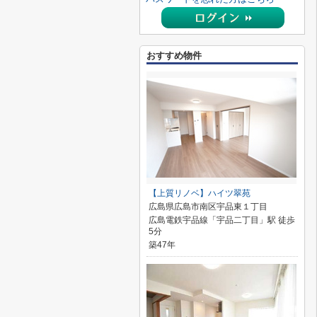
おすすめ物件
【上質リノベ】ハイツ翠苑
広島県広島市南区宇品東１丁目
広島電鉄宇品線「宇品二丁目」駅 徒歩
5分
築47年