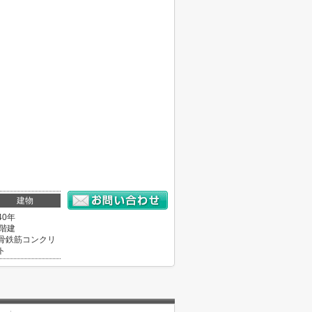
建物
40年
3階建
骨鉄筋コンクリ
ト