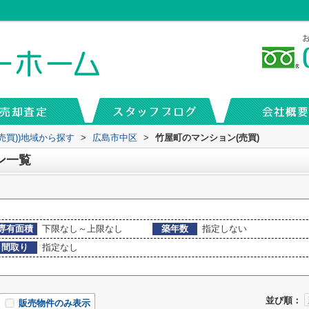
売買))地域から探す
>
広島市中区
>
竹屋町のマンション(売買)
ン一覧
専有面積
下限なし～上限なし
築年数
指定しない
間取り
指定なし
並び順：
販売物件のみ表示