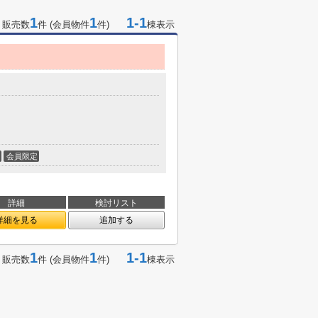
1
1
1-1
 販売数
件 (会員物件
件)
棟表示
会員限定
詳細
検討リスト
詳細を見る
追加する
1
1
1-1
 販売数
件 (会員物件
件)
棟表示