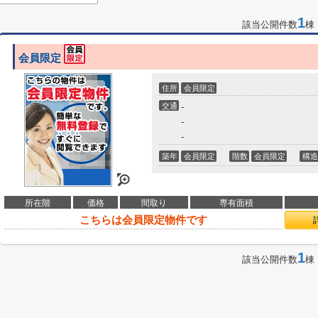
1
該当公開件数
棟
会員限定
住所
会員限定
交通
-
-
-
築年
会員限定
階数
会員限定
構造
所在階
価格
間取り
専有面積
こちらは会員限定物件です
1
該当公開件数
棟