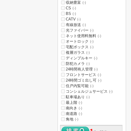
収納豊富
(-)
CS
(-)
BS
(-)
CATV
(-)
有線放送
(-)
光ファイバー
(-)
ネット使用料無料
(-)
オートロック
(-)
宅配ボックス
(-)
複層ガラス
(-)
ディンプルキー
(-)
防犯カメラ
(-)
24時間有人管理
(-)
フロントサービス
(-)
24時間ゴミ出し可
(-)
住戸内覧可能
(-)
コンシェルジュサービス
(-)
駐車場あり
(-)
最上階
(-)
南向き
(-)
南道路
(-)
角地
(-)