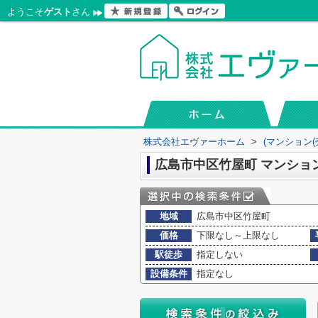
ようこそ
ゲスト
さん
株式会社エヴァーホーム
>
(マンション(
広島市中区竹屋町 マンショ
地域
広島市中区竹屋町
価格
下限なし～上限なし
駅徒歩
指定しない
設備条件
指定なし