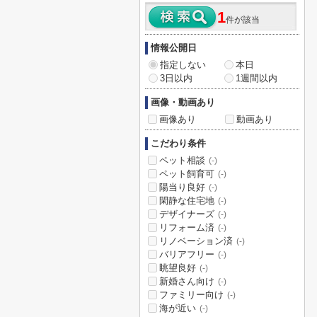
1
件が該当
情報公開日
指定しない
本日
3日以内
1週間以内
画像・動画あり
画像あり
動画あり
こだわり条件
ペット相談
(-)
ペット飼育可
(-)
陽当り良好
(-)
閑静な住宅地
(-)
デザイナーズ
(-)
リフォーム済
(-)
リノベーション済
(-)
バリアフリー
(-)
眺望良好
(-)
新婚さん向け
(-)
ファミリー向け
(-)
海が近い
(-)