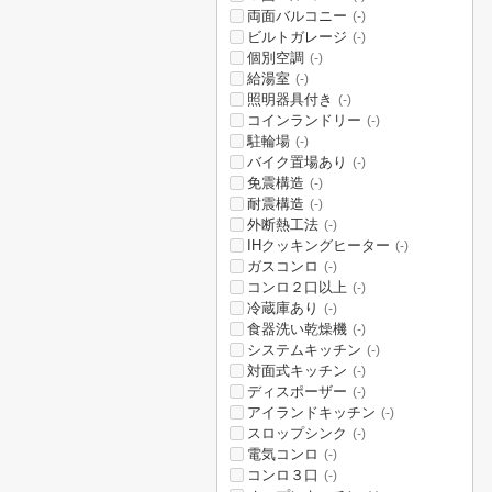
両面バルコニー
(-)
ビルトガレージ
(-)
個別空調
(-)
給湯室
(-)
照明器具付き
(-)
コインランドリー
(-)
駐輪場
(-)
バイク置場あり
(-)
免震構造
(-)
耐震構造
(-)
外断熱工法
(-)
IHクッキングヒーター
(-)
ガスコンロ
(-)
コンロ２口以上
(-)
冷蔵庫あり
(-)
食器洗い乾燥機
(-)
システムキッチン
(-)
対面式キッチン
(-)
ディスポーザー
(-)
アイランドキッチン
(-)
スロップシンク
(-)
電気コンロ
(-)
コンロ３口
(-)