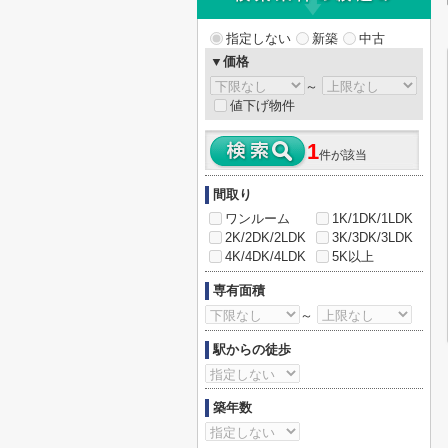
指定しない
新築
中古
▼価格
～
値下げ物件
1
件が該当
間取り
ワンルーム
1K/1DK/1LDK
2K/2DK/2LDK
3K/3DK/3LDK
4K/4DK/4LDK
5K以上
専有面積
～
駅からの徒歩
築年数