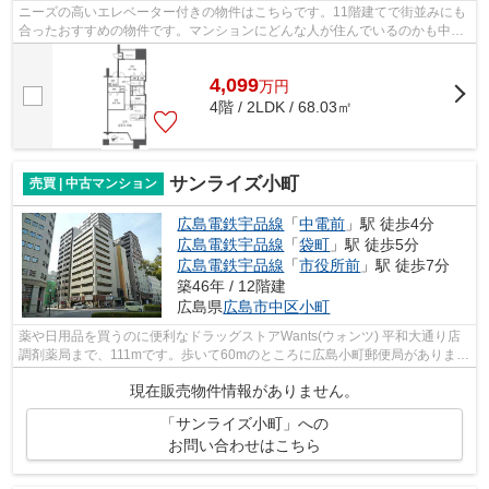
ニーズの高いエレベーター付きの物件はこちらです。11階建てで街並みにも
合ったおすすめの物件です。マンションにどんな人が住んでいるのかも中古
マンションなら事前に知れます。駅か...
4,099
万
円
4階 / 2LDK / 68.03㎡
サンライズ小町
売買 | 中古マンション
広島電鉄宇品線
「
中電前
」駅 徒歩4分
広島電鉄宇品線
「
袋町
」駅 徒歩5分
広島電鉄宇品線
「
市役所前
」駅 徒歩7分
築46年 / 12階建
広島県
広島市中区
小町
薬や日用品を買うのに便利なドラッグストアWants(ウォンツ) 平和大通り店
調剤薬局まで、111mです。歩いて60mのところに広島小町郵便局がありま
す。こちらの物件にはエレベーターがあり...
現在販売物件情報がありません。
「サンライズ小町」への
お問い合わせはこちら