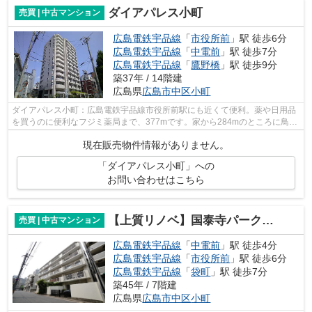
ダイアパレス小町
売買 | 中古マンション
広島電鉄宇品線
「
市役所前
」駅 徒歩6分
広島電鉄宇品線
「
中電前
」駅 徒歩7分
広島電鉄宇品線
「
鷹野橋
」駅 徒歩9分
築37年 / 14階建
広島県
広島市中区
小町
ダイアパレス小町：広島電鉄宇品線市役所前駅にも近くて便利。薬や日用品
を買うのに便利なフジミ薬局まで、377mです。家から284mのところに鳥取
銀行広島支店があります。14階建ての建...
現在販売物件情報がありません。
「ダイアパレス小町」への
お問い合わせはこちら
【上質リノベ】国泰寺パークマンション
売買 | 中古マンション
広島電鉄宇品線
「
中電前
」駅 徒歩4分
広島電鉄宇品線
「
市役所前
」駅 徒歩6分
広島電鉄宇品線
「
袋町
」駅 徒歩7分
築45年 / 7階建
広島県
広島市中区
小町