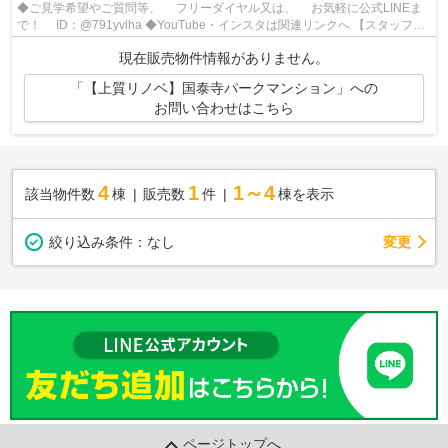
◆ご見学希望やご質問等、 フリーダイヤル又は、 お気軽に公式LINEま
で！ ID：@791yviha ◆YouTube・インスタは関連リンクへ 【スタッフお
すすめポイント】 令和7年6月スケルトン...
現在販売物件情報がありません。
「【上質リノベ】国泰寺パークマンション」への
お問い合わせはこちら
4
1
1～4
該当物件数
棟
販売数
件
棟を表示
変更
絞り込み条件：
なし
ページトップへ