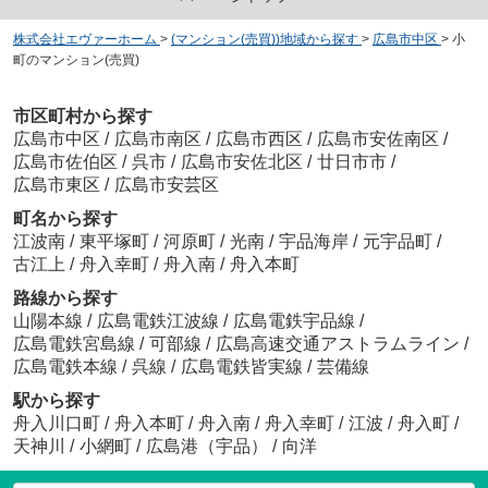
株式会社エヴァーホーム
>
(マンション(売買))地域から探す
>
広島市中区
>
小
町のマンション(売買)
市区町村から探す
広島市中区
/
広島市南区
/
広島市西区
/
広島市安佐南区
/
広島市佐伯区
/
呉市
/
広島市安佐北区
/
廿日市市
/
広島市東区
/
広島市安芸区
町名から探す
江波南
/
東平塚町
/
河原町
/
光南
/
宇品海岸
/
元宇品町
/
古江上
/
舟入幸町
/
舟入南
/
舟入本町
路線から探す
山陽本線
/
広島電鉄江波線
/
広島電鉄宇品線
/
広島電鉄宮島線
/
可部線
/
広島高速交通アストラムライン
/
広島電鉄本線
/
呉線
/
広島電鉄皆実線
/
芸備線
駅から探す
舟入川口町
/
舟入本町
/
舟入南
/
舟入幸町
/
江波
/
舟入町
/
天神川
/
小網町
/
広島港（宇品）
/
向洋