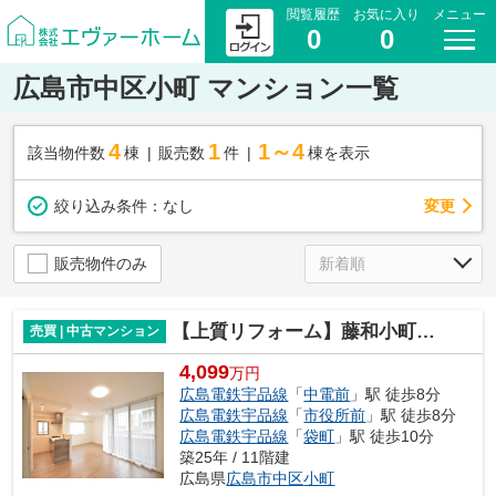
閲覧履歴
お気に入り
メニュー
0
0
広島市中区小町 マンション一覧
4
1
1～4
該当物件数
棟
販売数
件
棟を表示
変更
絞り込み条件：
なし
販売物件のみ
【上質リフォーム】藤和小町ホームズ
売買 | 中古マンション
4,099
万円
広島電鉄宇品線
「
中電前
」駅 徒歩8分
広島電鉄宇品線
「
市役所前
」駅 徒歩8分
広島電鉄宇品線
「
袋町
」駅 徒歩10分
築25年 / 11階建
広島県
広島市中区
小町