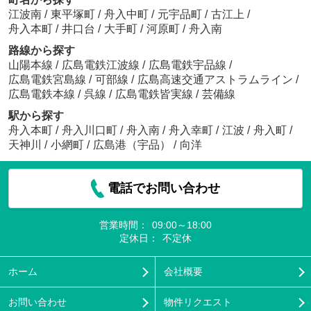
江波南
/
東平塚町
/
舟入中町
/
元宇品町
/
古江上
/
舟入本町
/
井口台
/
大手町
/
河原町
/
舟入南
路線から探す
山陽本線
/
広島電鉄江波線
/
広島電鉄宇品線
/
広島電鉄宮島線
/
可部線
/
広島高速交通アストラムライン
/
広島電鉄本線
/
呉線
/
広島電鉄皆実線
/
芸備線
駅から探す
舟入本町
/
舟入川口町
/
舟入南
/
舟入幸町
/
江波
/
舟入町
/
天神川
/
小網町
/
広島港（宇品）
/
向洋
電話でお問い合わせ
営業時間：
09:00～18:00
定休日：
不定休
ホーム
会社概要
お問い合わせ
物件リクエスト