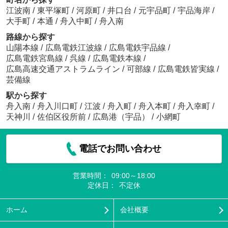
江波南
/
東平塚町
/
河原町
/
井口台
/
元宇品町
/
宇品海岸
/
大手町
/
本通
/
舟入中町
/
舟入南
路線から探す
山陽本線
/
広島電鉄江波線
/
広島電鉄宇品線
/
広島電鉄宮島線
/
呉線
/
広島電鉄本線
/
広島高速交通アストラムライン
/
可部線
/
広島電鉄皆実線
/
芸備線
駅から探す
舟入南
/
舟入川口町
/
江波
/
舟入町
/
舟入本町
/
舟入幸町
/
天神川
/
佐伯区役所前
/
広島港（宇品）
/
小網町
電話でお問い合わせ
営業時間：
09:00～18:00
定休日：
不定休
ホーム
会社概要