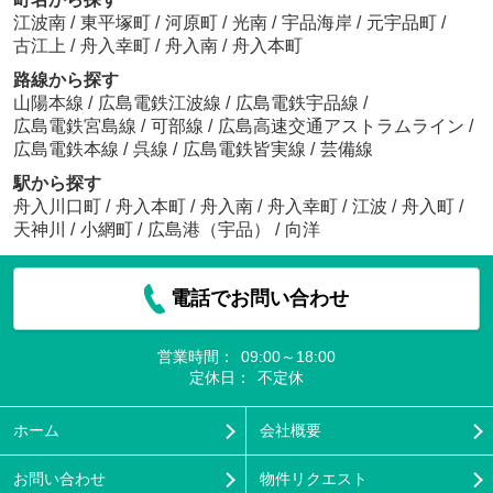
江波南
/
東平塚町
/
河原町
/
光南
/
宇品海岸
/
元宇品町
/
古江上
/
舟入幸町
/
舟入南
/
舟入本町
路線から探す
山陽本線
/
広島電鉄江波線
/
広島電鉄宇品線
/
広島電鉄宮島線
/
可部線
/
広島高速交通アストラムライン
/
広島電鉄本線
/
呉線
/
広島電鉄皆実線
/
芸備線
駅から探す
舟入川口町
/
舟入本町
/
舟入南
/
舟入幸町
/
江波
/
舟入町
/
天神川
/
小網町
/
広島港（宇品）
/
向洋
電話でお問い合わせ
営業時間：
09:00～18:00
定休日：
不定休
ホーム
会社概要
お問い合わせ
物件リクエスト