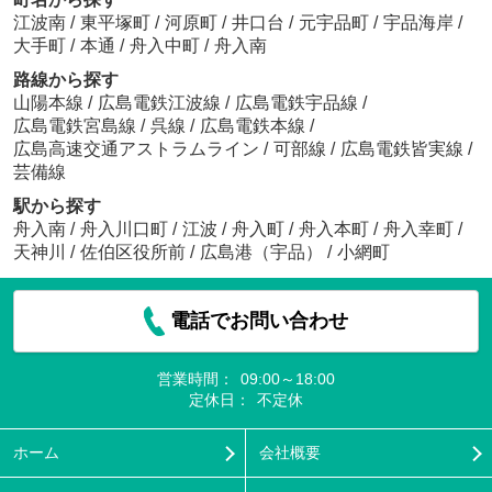
江波南
/
東平塚町
/
河原町
/
井口台
/
元宇品町
/
宇品海岸
/
大手町
/
本通
/
舟入中町
/
舟入南
路線から探す
山陽本線
/
広島電鉄江波線
/
広島電鉄宇品線
/
広島電鉄宮島線
/
呉線
/
広島電鉄本線
/
広島高速交通アストラムライン
/
可部線
/
広島電鉄皆実線
/
芸備線
駅から探す
舟入南
/
舟入川口町
/
江波
/
舟入町
/
舟入本町
/
舟入幸町
/
天神川
/
佐伯区役所前
/
広島港（宇品）
/
小網町
電話でお問い合わせ
営業時間：
09:00～18:00
定休日：
不定休
ホーム
会社概要